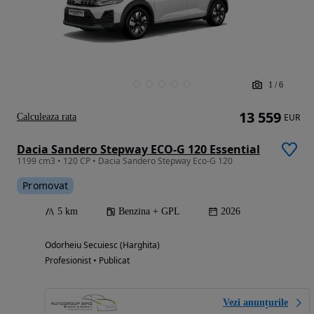
1
/
6
13 559
Calculeaza rata
EUR
Dacia Sandero Stepway ECO-G 120 Essential
1199 cm3 • 120 CP • Dacia Sandero Stepway Eco-G 120
Promovat
5 km
Benzina + GPL
2026
Odorheiu Secuiesc (Harghita)
Profesionist • Publicat
Vezi anunțurile