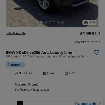
1
/
6
41 999
Calculeaza rata
EUR
Peste medie
BMW X3 xDrive20d Aut. Luxury Line
1995 cm3 • 190 CP • Primul proprietar in Romania.Import Germania
Promovat
99 133 km
Diesel
2023
Morareni (Mures)
Profesionist • Reactualizat
Vezi anunțurile