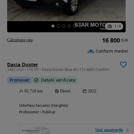
1
/
6
16 800
Calculeaza rata
EUR
Conform mediei
Dacia Duster
1461 cm3 • 116 CP • Dacia Duster Blue dCi 115 4WD Comfort
Promovat
Detalii verificate
65 718 km
Diesel
2022
Odorheiu Secuiesc (Harghita)
Profesionist • Publicat
Vezi anunțurile