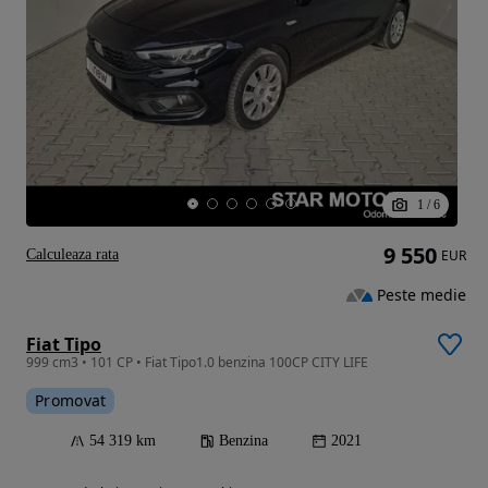
1
/
6
9 550
Calculeaza rata
EUR
Peste medie
Fiat Tipo
999 cm3 • 101 CP • Fiat Tipo1.0 benzina 100CP CITY LIFE
Promovat
54 319 km
Benzina
2021