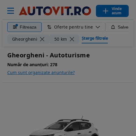
Vinde
acum
Oferte pentru tine
Filtreaza
Salveaza
Șterge filtrele
Gheorgheni
50 km
Gheorgheni - Autoturisme
Număr de anunțuri:
278
Cum sunt organizate anunturile?