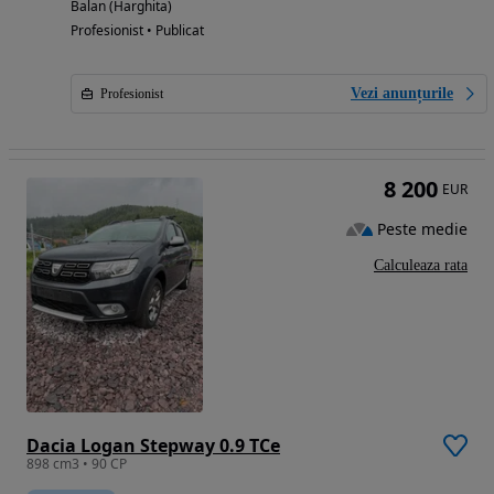
Balan (Harghita)
Profesionist • Publicat
Vezi anunțurile
Profesionist
8 200
EUR
Peste medie
Calculeaza rata
Dacia Logan Stepway 0.9 TCe
898 cm3 • 90 CP