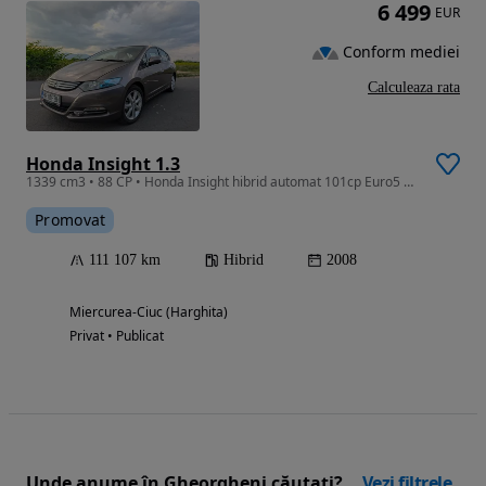
6 499
EUR
Conform mediei
Calculeaza rata
Honda Insight 1.3
1339 cm3 • 88 CP • Honda Insight hibrid automat 101cp Euro5 102cp 110.000km – Întreținut
Promovat
111 107 km
Hibrid
2008
Miercurea-Ciuc (Harghita)
Privat • Publicat
Unde anume în Gheorgheni căutați?
Vezi filtrele