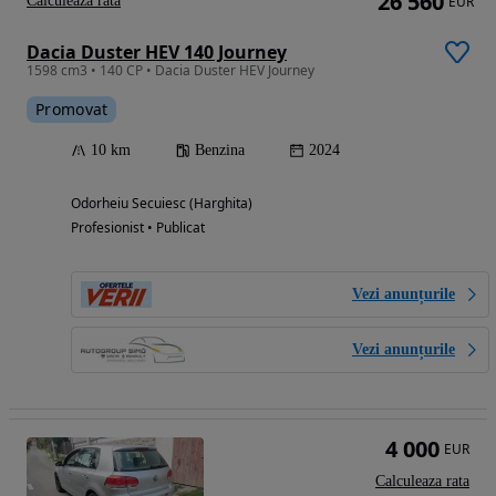
26 560
Calculeaza rata
EUR
Dacia Duster HEV 140 Journey
1598 cm3 • 140 CP • Dacia Duster HEV Journey
Promovat
10 km
Benzina
2024
Odorheiu Secuiesc (Harghita)
Profesionist • Publicat
Vezi anunțurile
Vezi anunțurile
4 000
EUR
Calculeaza rata