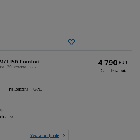
4 790
 M/T ISG Comfort
EUR
dai i20 benzina + gaz
Calculeaza rata
Benzina + GPL
j)
ctualizat
Vezi anunțurile