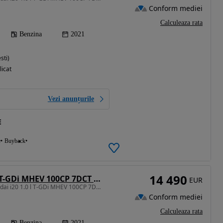
Conform mediei
Calculeaza rata
Benzina
2021
sti)
licat
Vezi anunțurile
E
e
Buyback
14 490
Hyundai i20 1.0 l T-GDi MHEV 100CP 7DCT 5DR Led Line
EUR
998 cm3 • 100 CP • Hyundai i20 1.0 l T-GDi MHEV 100CP 7DCT 5DR Led Line
Conform mediei
Calculeaza rata
Benzina
2021