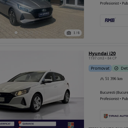
Profesionist • Pub
1
/
6
Hyundai i20
1197 cm3 • 84 CP
Promovat
Det
51 396 km
Bucuresti (Bucure
Profesionist • Pub