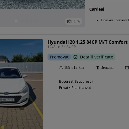
Cardeal
Finantare
Service
1
/
6
Hyundai i20 1.25 84CP M/T Comfort
1248 cm3 • 84 CP
Promovat
Detalii verificate
189 812 km
Benzina
Bucuresti (Bucuresti)
Privat • Reactualizat