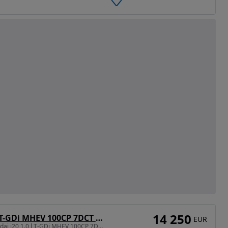
14 250
Hyundai i20 1.0 l T-GDi MHEV 100CP 7DCT 5DR Led Line
EUR
998 cm3 • 100 CP • Hyundai i20 1.0 l T-GDi MHEV 100CP 7DCT 5DR Led Line