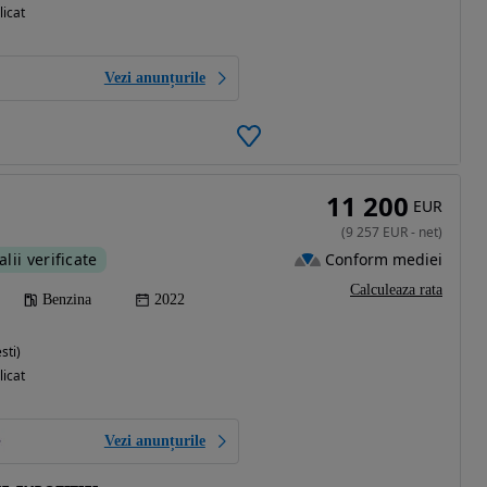
licat
Vezi anunțurile
11 200
EUR
(
9 257
EUR
-
net
)
Conform mediei
alii verificate
Calculeaza rata
Benzina
2022
sti)
licat
Vezi anunțurile