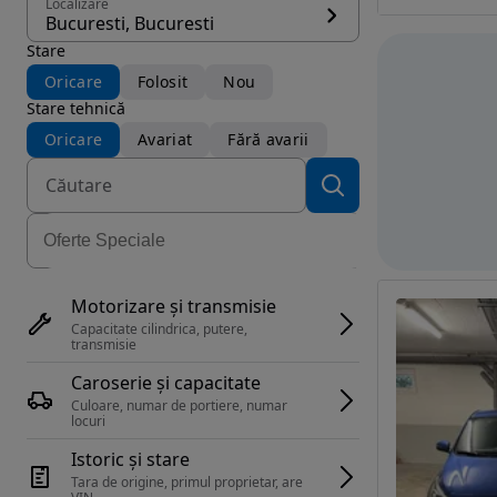
Localizare
Bucuresti, Bucuresti
Stare
Oricare
Folosit
Nou
Stare tehnică
Oricare
Avariat
Fără avarii
Motorizare și transmisie
Capacitate cilindrica, putere, 
transmisie
Caroserie și capacitate
Culoare, numar de portiere, numar 
locuri
Istoric și stare
Tara de origine, primul proprietar, are 