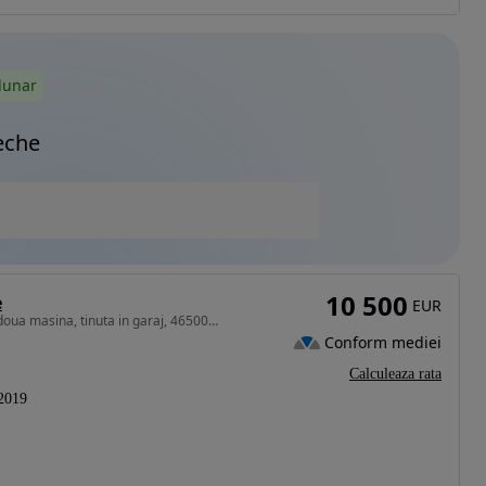
lunar
eche
10 500
e
EUR
998 cm3 • 100 CP • primul proprietar, folosita ca a doua masina, tinuta in garaj, 46500km
Conform mediei
Calculeaza rata
2019