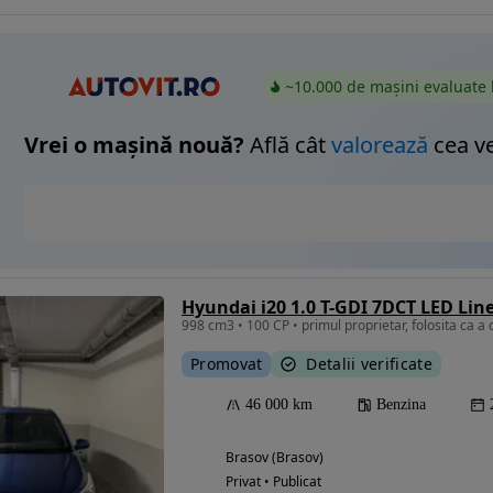
~10.000 de mașini evaluate 
Vrei o mașină nouă?
Află cât
valorează
cea v
Hyundai i20 1.0 T-GDI 7DCT LED Lin
Promovat
Detalii verificate
46 000 km
Benzina
Brasov (Brasov)
Privat • Publicat