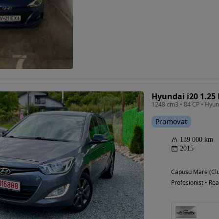
Hyundai i20 1.25
1248 cm3 • 84 CP • Hyun
Promovat
139 000 km
2015
Capusu Mare (Clu
Profesionist • Rea