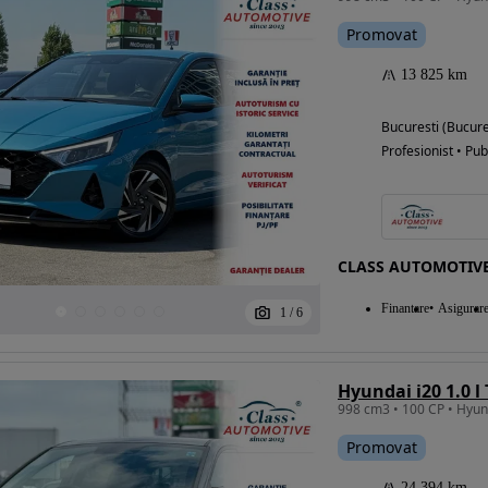
Promovat
13 825 km
Bucuresti (Bucure
Profesionist • Pub
CLASS AUTOMOTIV
Finantare
Asigurar
1
/
6
Promovat
24 394 km