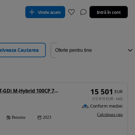
Vinde acum
Intră în cont
alveaza Cautarea
15 501
Hyundai i20 1.0 l T-GDi M-Hybrid 100CP 7DCT 5DR Led Line
EUR
(
12 810
EUR
-
net
)
Conform mediei
Calculeaza rata
Benzina
2023