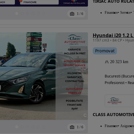
TIRIAC AUTO RULAT
Finantare
Service
1
/
6
Eligibil pentru
finantare
Hyundai i20 1.2 L
Promovat
20 323 km
Bucuresti (Bucure
Profesionist • Rea
CLASS AUTOMOTIV
Finantare
Asigurar
1
/
6