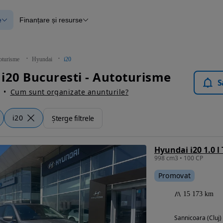
e
Finanțare și resurse
e
Finanțare
e
Instrument de evaluare a mașinii
Raport al istoricului vehiculului
ce
Blog Autovit.ro
oturisme
Hyundai
i20
anțare
i20 Bucuresti - Autoturisme
lii verificate
S
Cum sunt organizate anunturile?
i20
Șterge filtrele
998 cm3 • 100 CP
Promovat
15 173 km
Sannicoara (Cluj)