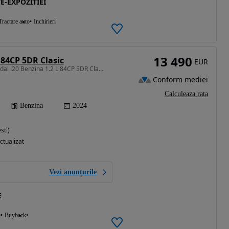
E-EXPOZITIEI
Tractare auto
Inchirieri
13 490
 84CP 5DR Clasic
EUR
1197 cm3 • 84 CP • Hyundai i20 Benzina 1.2 L 84CP 5DR Clasic
Conform mediei
Calculeaza rata
Benzina
2024
sti)
ctualizat
Vezi anunțurile
E
e
Buyback