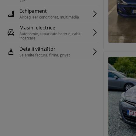
VIN 
Echipament
Airbag, aer conditionat, multimedia
Masini electrice
Autonomie, capacitate baterie, cablu 
incarcare 
Detalii vânzător
Se emite factura, firma, privat