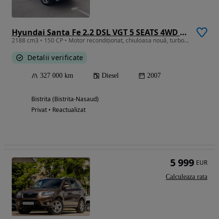
Hyundai Santa Fe 2.2 DSL VGT 5 SEATS 4WD FULL
2188 cm3 • 150 CP • Motor recondiționat, chiuloasa nouă, turbo nou
Detalii verificate
327 000 km
Diesel
2007
Bistrita (Bistrita-Nasaud)
Privat • Reactualizat
5 999
EUR
Calculeaza rata