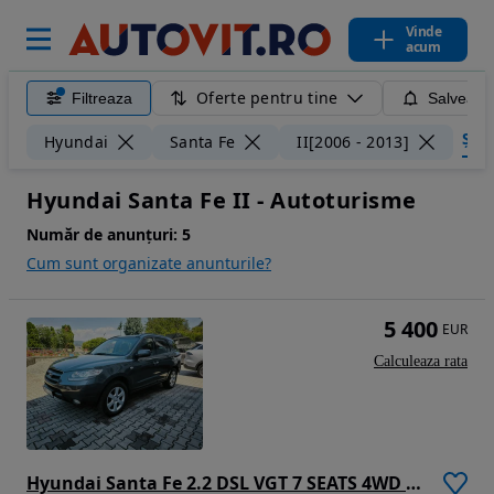
Vinde
acum
Oferte pentru tine
Filtreaza
Salveaza
Șterg
Hyundai
Santa Fe
II[2006 - 2013]
Hyundai Santa Fe II - Autoturisme
Număr de anunțuri:
5
Cum sunt organizate anunturile?
5 400
EUR
Calculeaza rata
Hyundai Santa Fe 2.2 DSL VGT 7 SEATS 4WD AT PREMIUM