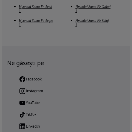
Hyundai Santa Fe Arad
Hyundai Santa Fe Galati
1
1
Hyundai Santa Fe Arges
Hyundai Santa Fe Salaj
1
1
Ne găsești pe
Facebook
Instagram
YouTube
TikTok
LinkedIn