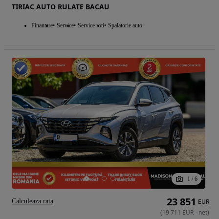
TIRIAC AUTO RULATE BACAU
Finantare
Service
Service roti
Spalatorie auto
1
/
6
23 851
Calculeaza rata
EUR
(
19 711
EUR
-
net
)