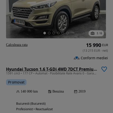
1
/
6
15 990
Calculeaza rata
EUR
(
13 215
EUR
-
net
)
Conform mediei
Hyundai Tucson 1.6 T-GDi 4WD 7DCT Premium+ Design Pack
1591 cm3 • 177 CP • Automat - Posibilitate Rate Avans 0 - Garantie 12 Luni - IMPECABILA
Promovat
140 000 km
Benzina
2019
Bucuresti (Bucuresti)
Profesionist • Reactualizat