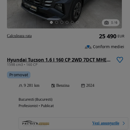
1
/
6
25 490
Calculeaza rata
EUR
Conform mediei
Hyundai Tucson 1.6 l 160 CP 2WD 7DCT MHEV Style
1598 cm3 • 160 CP
Promovat
9 281 km
Benzina
2024
Bucuresti (Bucuresti)
Profesionist • Publicat
Vezi anunțurile