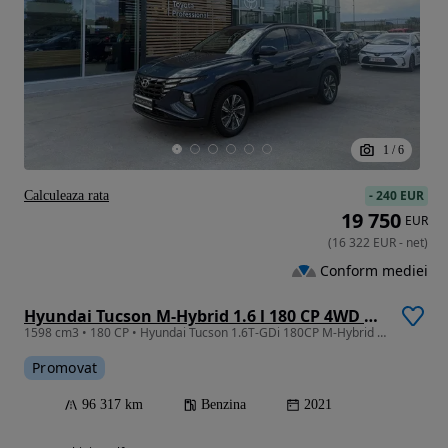
1
/
6
-
240 EUR
Calculeaza rata
19 750
EUR
(
16 322
EUR
-
net
)
Conform mediei
Hyundai Tucson M-Hybrid 1.6 l 180 CP 4WD 7DCT Style
1598 cm3 • 180 CP • Hyundai Tucson 1.6T-GDi 180CP M-Hybrid Style 7DCT 4WD
Promovat
96 317 km
Benzina
2021