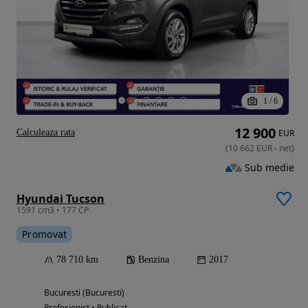
1
/
6
12 900
Calculeaza rata
EUR
(
10 662
EUR
-
net
)
Sub medie
Hyundai Tucson
1591 cm3 • 177 CP
Promovat
78 710 km
Benzina
2017
Bucuresti (Bucuresti)
Profesionist • Publicat