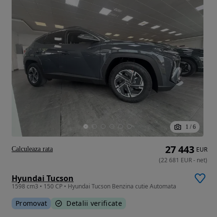
1
/
6
27 443
Calculeaza rata
EUR
(
22 681
EUR
-
net
)
Hyundai Tucson
1598 cm3 • 150 CP • Hyundai Tucson Benzina cutie Automata
Promovat
Detalii verificate