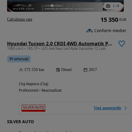
1
/
6
15 350
Calculeaza rata
EUR
Conform mediei
Hyundai Tucson 2.0 CRDI 4WD Automatik Premium
1995 cm3 • 185 CP • LED 4x4 Navi Led Rate Garantie 12 Luni
Promovat
175 559 km
Diesel
2017
Cluj-Napoca (Cluj)
Profesionist • Reactualizat
Vezi anunțurile
SILVER AUTO