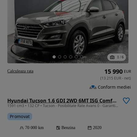
1
/
6
15 990
Calculeaza rata
EUR
(
13 215
EUR
-
net
)
Conform mediei
Hyundai Tucson 1.6 GDI 2WD 6MT ISG Comfort
1591 cm3 • 132 CP • Tucson - Posibilitate Rate Avans 0 - Garantie 12 Luni - IMPECABILA
Promovat
70 000 km
Benzina
2020