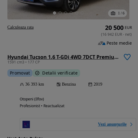
1
/
6
20 500
Calculeaza rata
EUR
(
16 942
EUR
-
net
)
Peste medie
Hyundai Tucson 1.6 T-GDi 4WD 7DCT Premium
1591 cm3 • 177 CP
Promovat
Detalii verificate
36 393 km
Benzina
2019
Otopeni (Ilfov)
Profesionist • Reactualizat
Vezi anunțurile