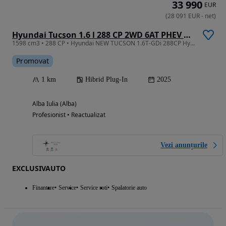
33 990
EUR
(
28 091
EUR
-
net
)
Hyundai Tucson 1.6 l 288 CP 2WD 6AT PHEV Style
1598 cm3 • 288 CP • Hyundai NEW TUCSON 1.6T-GDi 288CP Hybrid Plug-in 2WD 6AT Style
Promovat
1 km
Hibrid Plug-In
2025
Alba Iulia (Alba)
Profesionist • Reactualizat
Vezi anunțurile
EXCLUSIVAUTO
Finantare
Service
Service roti
Spalatorie auto