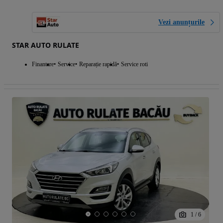
Vezi anunțurile
STAR AUTO RULATE
Finantare
Service
Reparație rapidă
Service roti
1
/
6