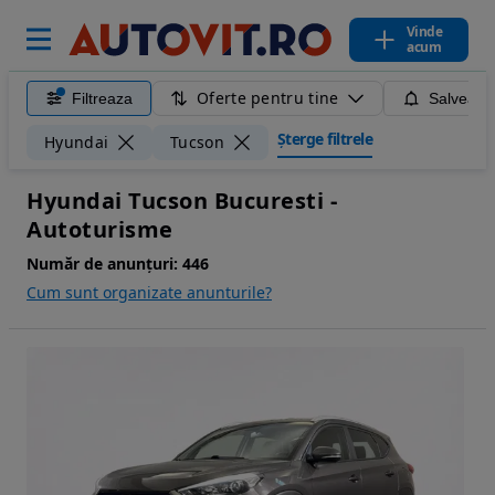
Vinde
acum
Oferte pentru tine
Filtreaza
Salveaza
Șterge filtrele
Hyundai
Tucson
Hyundai Tucson Bucuresti -
Autoturisme
Număr de anunțuri:
446
Cum sunt organizate anunturile?