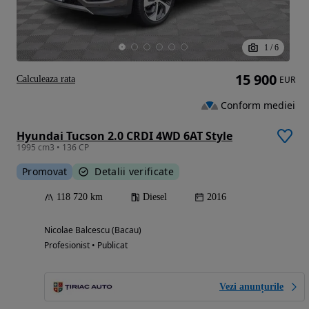
1
/
6
15 900
Calculeaza rata
EUR
Conform mediei
Hyundai Tucson 2.0 CRDI 4WD 6AT Style
1995 cm3 • 136 CP
Promovat
Detalii verificate
118 720 km
Diesel
2016
Nicolae Balcescu (Bacau)
Profesionist • Publicat
Vezi anunțurile