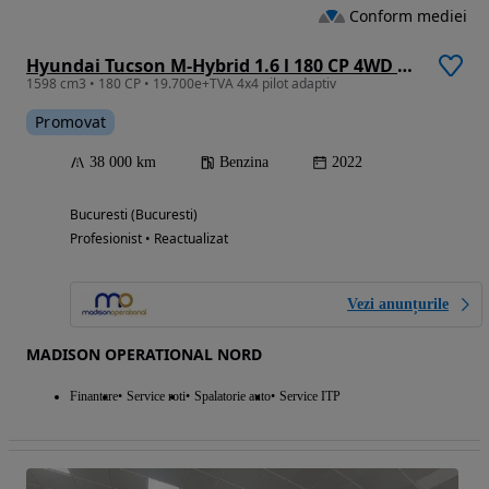
Conform mediei
Hyundai Tucson M-Hybrid 1.6 l 180 CP 4WD 7DCT Style
1598 cm3 • 180 CP • 19.700e+TVA 4x4 pilot adaptiv
Promovat
38 000 km
Benzina
2022
Bucuresti (Bucuresti)
Profesionist • Reactualizat
Vezi anunțurile
MADISON OPERATIONAL NORD
Finantare
Service roti
Spalatorie auto
Service ITP