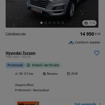
1
/
6
14 950
Calculeaza rata
EUR
Conform mediei
Hyundai Tucson
1591 cm3 • 132 CP
Promovat
Detalii verificate
90 113 km
Benzina
2018
Otopeni (Ilfov)
Profesionist • Reactualizat
Vezi anunțurile