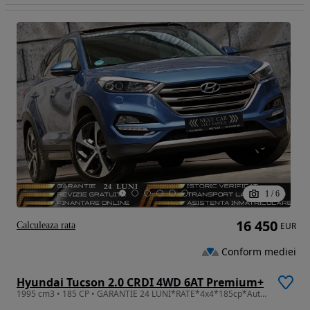
1
/
6
16 450
Calculeaza rata
EUR
Conform mediei
Hyundai Tucson 2.0 CRDI 4WD 6AT Premium+
1995 cm3 • 185 CP • GARANTIE 24 LUNI*RATE*4x4*185cp*Automata*Panorama*Piele*Camera*Full