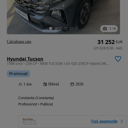
1
/
6
31 252
Calculeaza rata
EUR
(
25 828
EUR
-
net
)
Hyundai Tucson
1598 cm3 • 239 CP • NEW TUCSON 1.6T-GDi 239CP Hybrid 2WD 6AT Style
Promovat
1 km
Hibrid
2026
Constanta (Constanta)
Profesionist • Publicat
Vezi anunțurile