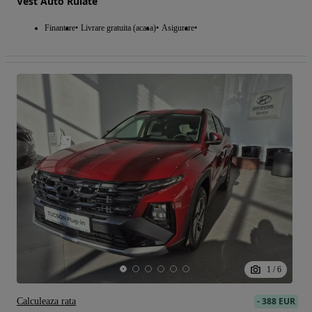
Vest Auto Rulate
Finantare
Livrare gratuita (acasa)
Asigurare
1
/
6
-
388 EUR
Calculeaza rata