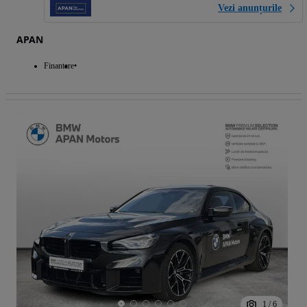
Vezi anunțurile
APAN
Finantare
1
/
6