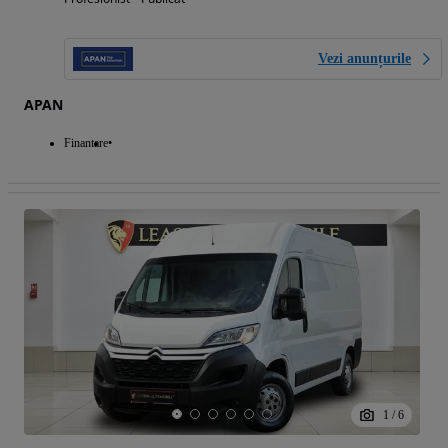
Vezi anunțurile
APAN
Finantare
1
/
6