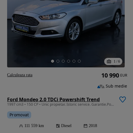
1
/
6
10 990
Calculeaza rata
EUR
Sub medie
Ford Mondeo 2.0 TDCi Powershift Trend
1997 cm3 • 150 CP • Unic propietar. Istoric service. Garantie.Posibilitate de finantare
Promovat
111 559 km
Diesel
2018