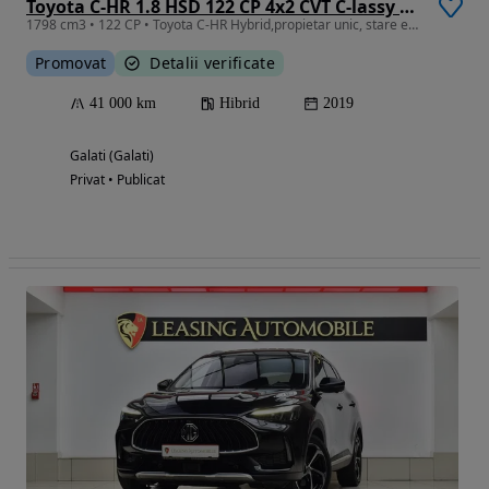
Toyota C-HR 1.8 HSD 122 CP 4x2 CVT C-lassy bi-tone
1798 cm3 • 122 CP • Toyota C-HR Hybrid,propietar unic, stare excelenta, rulaj real 41000Km
Promovat
Detalii verificate
41 000 km
Hibrid
2019
Galati (Galati)
Privat • Publicat