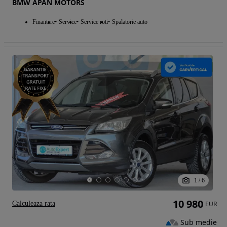
BMW APAN MOTORS
Finantare
Service
Service roti
Spalatorie auto
1
/
6
10 980
Calculeaza rata
EUR
Sub medie