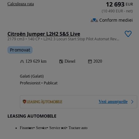
12 693
Calculeaza rata
EUR
(
10 490
EUR
-
net
)
Conform mediei
Citroën Jumper L2H2 S&S Live
2179 cm3 • 140 CP • L2H2 3 Locuri Start Stop Pilot Automat Revizii la zi Garantie
Promovat
129 629 km
Diesel
2020
Galati (Galati)
Profesionist • Publicat
Vezi anunțurile
LEASING AUTOMOBILE
Finantare
Service
Service roti
Tractare auto