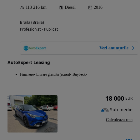
113 216 km
Diesel
2016
Braila (Braila)
Profesionist • Publicat
Vezi anunțurile
AutoExpert Leasing
Finantare
Livrare gratuita (acasa)
Buyback
18 000
EUR
Sub medie
Calculeaza rata