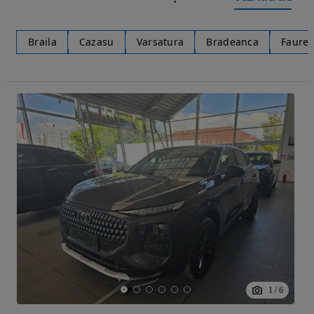
Braila
Cazasu
Varsatura
Bradeanca
Faurei
1
/
6