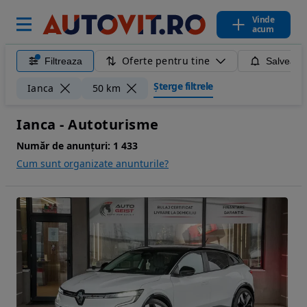
Vinde
acum
Oferte pentru tine
Filtreaza
Salveaza
Șterge filtrele
Ianca
50 km
Ianca - Autoturisme
Număr de anunțuri:
1 433
Cum sunt organizate anunturile?