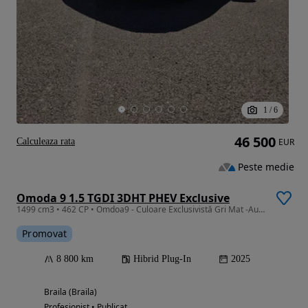
1
/
6
46 500
Calculeaza rata
EUR
Peste medie
Omoda 9 1.5 TGDI 3DHT PHEV Exclusive
1499 cm3 • 462 CP • Omdoa9 - Culoare Exclusivistă Gri Mat -Auto DriveTest
Promovat
8 800 km
Hibrid Plug-In
2025
Braila (Braila)
Profesionist • Publicat