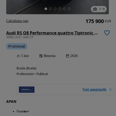
1
/
6
175 900
Calculeaza rata
EUR
Audi RS Q8 Performance quattro Tiptronic MHEV
3996 cm3 • 640 CP
Promovat
5 km
Benzina
2026
Braila (Braila)
Profesionist • Publicat
Vezi anunțurile
APAN
Finantare