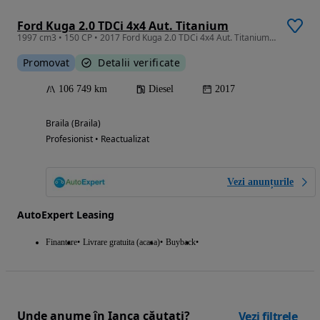
Ford Kuga 2.0 TDCi 4x4 Aut. Titanium
1997 cm3 • 150 CP • 2017 Ford Kuga 2.0 TDCi 4x4 Aut. Titanium/ RATE FIXE
Promovat
Detalii verificate
106 749 km
Diesel
2017
Braila (Braila)
Profesionist • Reactualizat
Vezi anunțurile
AutoExpert Leasing
Finantare
Livrare gratuita (acasa)
Buyback
Unde anume în Ianca căutați?
Vezi filtrele