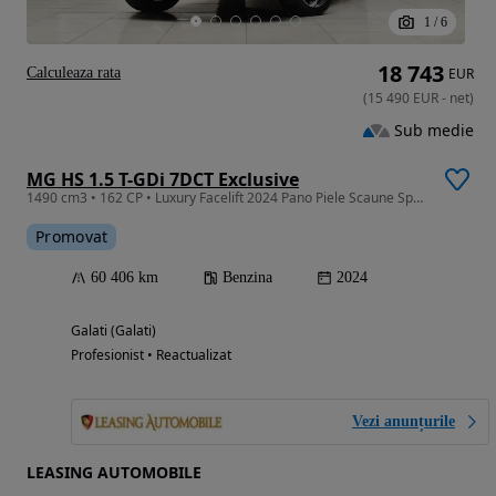
1
/
6
18 743
Calculeaza rata
EUR
(
15 490
EUR
-
net
)
Sub medie
MG HS 1.5 T-GDi 7DCT Exclusive
1490 cm3 • 162 CP • Luxury Facelift 2024 Pano Piele Scaune Sport Navi Scaune Incalzite FUL
Promovat
60 406 km
Benzina
2024
Galati (Galati)
Profesionist • Reactualizat
Vezi anunțurile
LEASING AUTOMOBILE