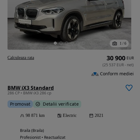
1
/
6
30 900
Calculeaza rata
EUR
(
25 537
EUR
-
net
)
Conform mediei
BMW iX3 Standard
286 CP • BMW iX3 286 cp
Promovat
Detalii verificate
98 871 km
Electric
2021
Braila (Braila)
Profesionist • Reactualizat