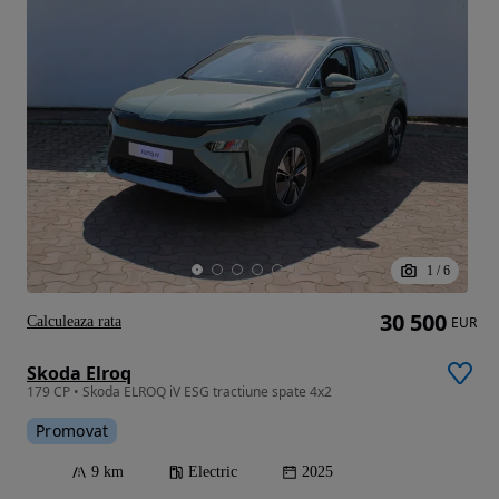
1
/
6
30 500
Calculeaza rata
EUR
Skoda Elroq
179 CP • Skoda ELROQ iV ESG tractiune spate 4x2
Promovat
9 km
Electric
2025