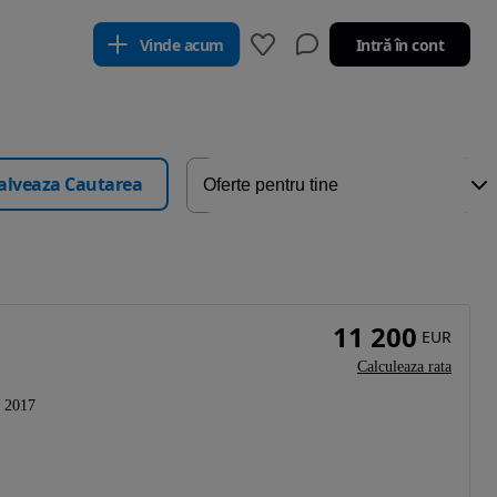
Vinde acum
Intră în cont
alveaza Cautarea
11 200
EUR
Calculeaza rata
2017