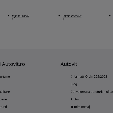
Infiniti Brasov
Infiniti Prahova
1
1
i Autovit.ro
Autovit
turisme
Informatii Ordin 225/2023
Blog
tilitare
Cat valoreaza autoturismul ta
oane
Ajutor
ructii
Trimite mesaj