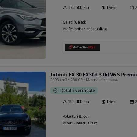
173 500 km
Diesel
Galati (Galati)
Profesionist • Reactualizat
Infiniti FX 30 FX30d 3.0d V6 S Pre
2993 cm3 • 238 CP • Masina intretinuta.
Detalii verificate
192 000 km
Diesel
Voluntari (Ilfov)
Privat • Reactualizat