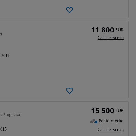
11 800
EUR
zi
Calculeaza rata
2011
15 500
EUR
ic Proprietar
Peste medie
2015
Calculeaza rata