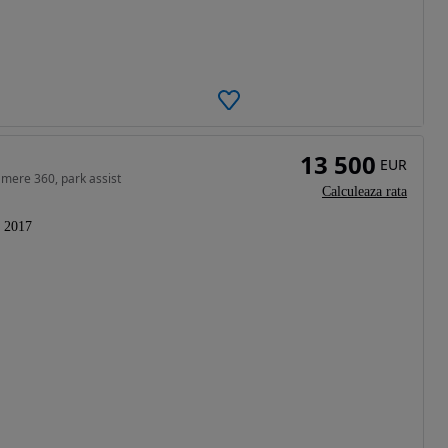
13 500
EUR
amere 360, park assist
Calculeaza rata
2017