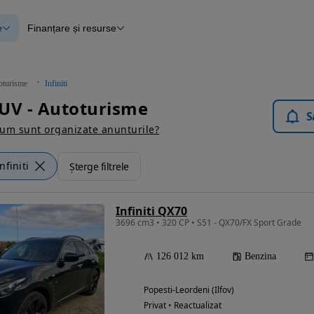
e
Finanțare și resurse
e
Finanțare
e
Instrument de evaluare a mașinii
Raport al istoricului vehiculului
ce
Blog Autovit.ro
oturisme
Infiniti
anțare
 SUV - Autoturisme
lii verificate
S
um sunt organizate anunturile?
nfiniti
Șterge filtrele
Infiniti QX70
3696 cm3 • 320 CP • S51 - QX70/FX Sport Grade
126 012 km
Benzina
Popesti-Leordeni (Ilfov)
Privat • Reactualizat