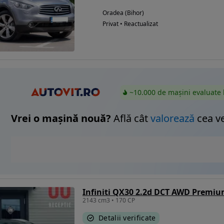
Oradea (Bihor)
Privat • Reactualizat
Eligibil pentru
finantare
~10.000 de mașini evaluate 
Vrei o mașină nouă?
Află cât
valorează
cea v
Infiniti QX30 2.2d DCT AWD Premi
2143 cm3 • 170 CP
Detalii verificate