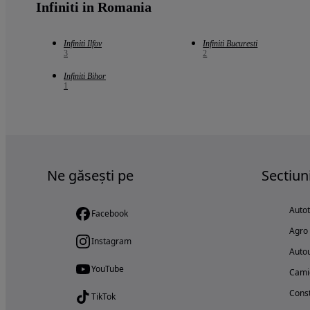
Infiniti in Romania
Infiniti Ilfov
Infiniti Bucuresti
3
2
Infiniti Bihor
1
Ne găsești pe
Sectiun
Auto
Facebook
Agro
Instagram
Autou
YouTube
Cami
Const
TikTok