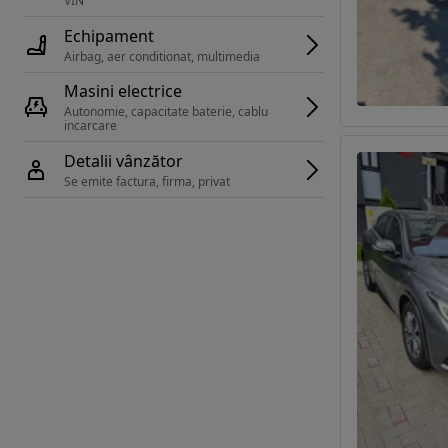
VIN 
Echipament
Airbag, aer conditionat, multimedia
Masini electrice
Autonomie, capacitate baterie, cablu 
incarcare 
Detalii vânzător
Se emite factura, firma, privat