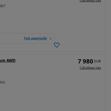
Calculeaza rata
2017
Vezi anunțurile
7 980
mium AWD
EUR
Calculeaza rata
2011