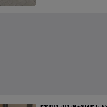
Infiniti FX 30 FX30d AWD Aut. GT 