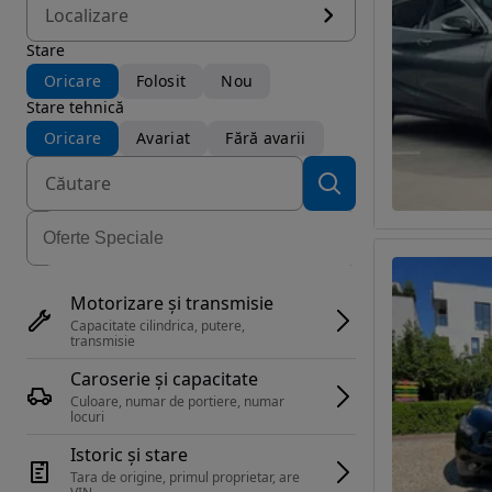
Localizare
Stare
Oricare
Folosit
Nou
Stare tehnică
Oricare
Avariat
Fără avarii
Motorizare și transmisie
Capacitate cilindrica, putere, 
transmisie
Caroserie și capacitate
Culoare, numar de portiere, numar 
locuri
Istoric și stare
Tara de origine, primul proprietar, are 