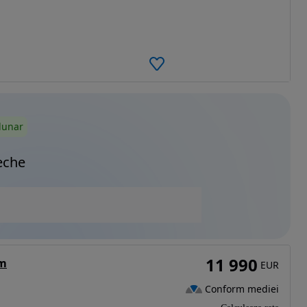
lunar
eche
11 990
um
EUR
Conform mediei