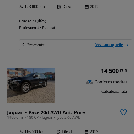
123 000 km
Diesel
2017
Bragadiru (Ilfov)
Profesionist • Publicat
Vezi anunțurile
Profesionist
14 500
EUR
Conform mediei
Calculeaza rata
Jaguar F-Pace 20d AWD Aut. Pure
1999 cm3 • 180 CP • Jaguar F type 2.0d AWD
116 000 km
Diesel
2017