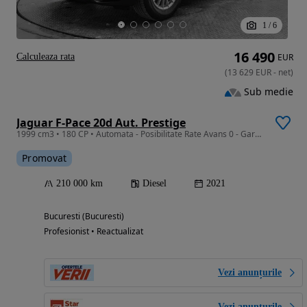
1
/
6
16 490
Calculeaza rata
EUR
(
13 629
EUR
-
net
)
Sub medie
Jaguar F-Pace 20d Aut. Prestige
1999 cm3 • 180 CP • Automata - Posibilitate Rate Avans 0 - Garantie 12 Luni - IMPECABILA
Promovat
210 000 km
Diesel
2021
Bucuresti (Bucuresti)
Profesionist • Reactualizat
Vezi anunțurile
Vezi anunțurile