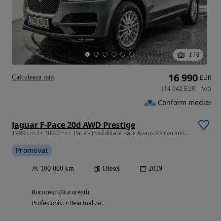
1
/
6
16 990
Calculeaza rata
EUR
(
14 042
EUR
-
net
)
Conform mediei
Jaguar F-Pace 20d AWD Prestige
1999 cm3 • 180 CP • F Pace - Posibilitate Rate Avans 0 - Garantie 12 Luni - IMPECABILA
Promovat
100 000 km
Diesel
2019
Bucuresti (Bucuresti)
Profesionist • Reactualizat