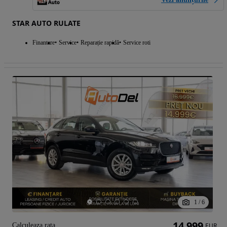
STAR AUTO RULATE
Finantare
Service
Reparație rapidă
Service roti
1
/
6
14 999
Calculeaza rata
EUR