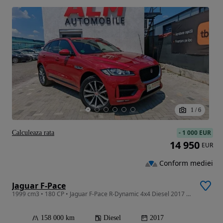
1
/
6
-
1 000 EUR
Calculeaza rata
14 950
EUR
Conform mediei
Jaguar F-Pace
1999 cm3 • 180 CP • Jaguar F-Pace R-Dynamic 4x4 Diesel 2017 - Rate / Credit / Garantie
158 000 km
Diesel
2017