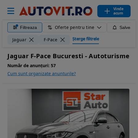
Vinde
acum
Oferte pentru tine
Filtreaza
Salveaza
Șterge filtrele
Jaguar
F-Pace
Jaguar F-Pace Bucuresti - Autoturisme
Număr de anunțuri:
57
Cum sunt organizate anunturile?