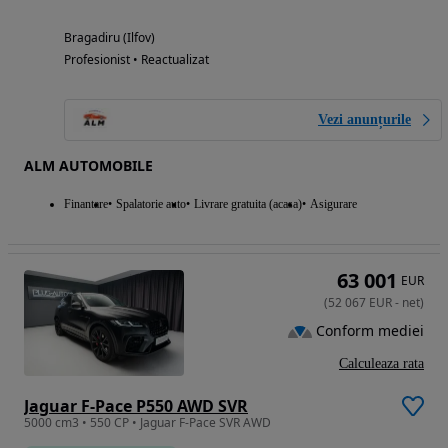
Bragadiru (Ilfov)
Profesionist • Reactualizat
Vezi anunțurile
ALM AUTOMOBILE
Finantare
Spalatorie auto
Livrare gratuita (acasa)
Asigurare
63 001
EUR
(
52 067
EUR
-
net
)
Conform mediei
Calculeaza rata
Jaguar F-Pace P550 AWD SVR
5000 cm3 • 550 CP • Jaguar F-Pace SVR AWD