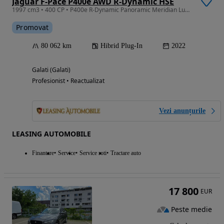
Jaguar F-Pace P400e AWD R-Dynamic HSE
1997 cm3 • 400 CP • P400e R-Dynamic Panoramic Meridian Lumini Ambientale Garantie Revizie
Promovat
80 062 km
Hibrid Plug-In
2022
Galati (Galati)
Profesionist • Reactualizat
Vezi anunțurile
LEASING AUTOMOBILE
Finantare
Service
Service roti
Tractare auto
17 800
EUR
Peste medie