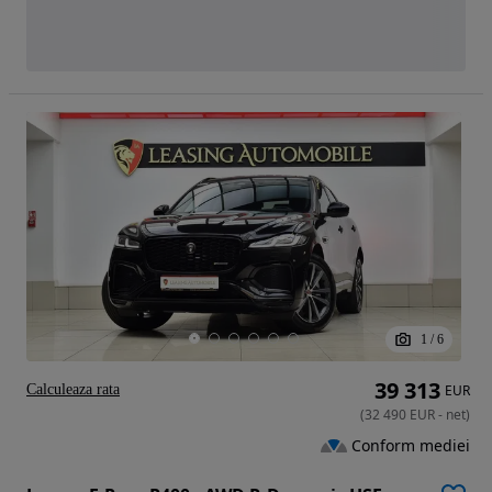
1
/
6
39 313
Calculeaza rata
EUR
(
32 490
EUR
-
net
)
Conform mediei