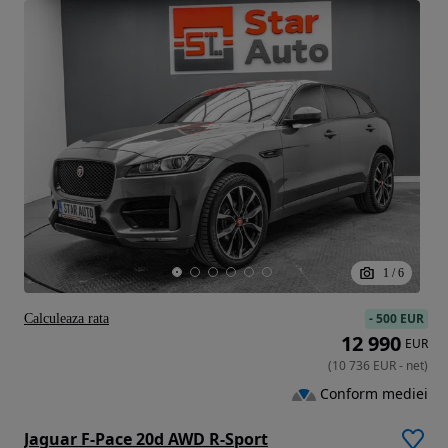
1
/
6
-
500 EUR
Calculeaza rata
12 990
EUR
(
10 736
EUR
-
net
)
Conform mediei
Jaguar F-Pace 20d AWD R-Sport