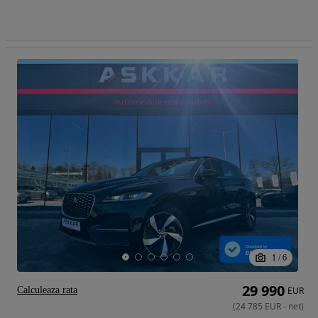
1
/
6
29 990
Calculeaza rata
EUR
(
24 785
EUR
-
net
)