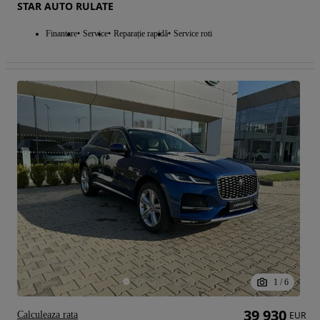
STAR AUTO RULATE
Finantare
Service
Reparație rapidă
Service roti
1
/
6
39 930
Calculeaza rata
EUR