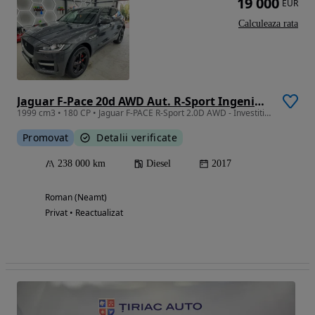
19 000
EUR
Calculeaza rata
Jaguar F-Pace 20d AWD Aut. R-Sport Ingenium Edition
1999 cm3 • 180 CP • Jaguar F-PACE R-Sport 2.0D AWD - Investitii>10k EUR
Promovat
Detalii verificate
238 000 km
Diesel
2017
Roman (Neamt)
Privat • Reactualizat