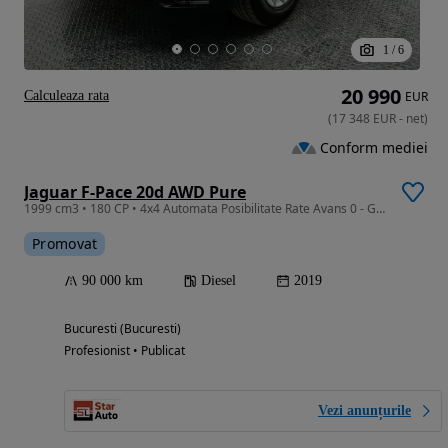
1
/
6
20 990
Calculeaza rata
EUR
(
17 348
EUR
-
net
)
Conform mediei
Jaguar F-Pace 20d AWD Pure
1999 cm3 • 180 CP • 4x4 Automata Posibilitate Rate Avans 0 - Garantie 12 Luni - IMPECABILA
Promovat
90 000 km
Diesel
2019
Bucuresti (Bucuresti)
Profesionist • Publicat
Vezi anunțurile