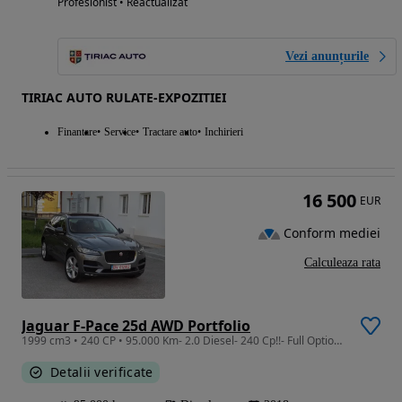
Profesionist • Reactualizat
Vezi anunțurile
TIRIAC AUTO RULATE-EXPOZITIEI
Finantare
Service
Tractare auto
Inchirieri
16 500
EUR
Conform mediei
Calculeaza rata
Jaguar F-Pace 25d AWD Portfolio
1999 cm3 • 240 CP • 95.000 Km- 2.0 Diesel- 240 Cp!!- Full Options DEOSEBIT
Detalii verificate