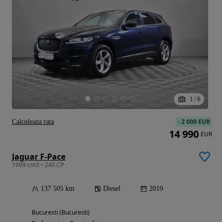
1
/
6
-
2 000 EUR
Calculeaza rata
14 990
EUR
Jaguar F-Pace
1999 cm3 • 240 CP
137 505 km
Diesel
2019
Bucuresti (Bucuresti)