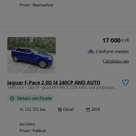
Privat • Reactualizat
17 000
EUR
Conform mediei
Calculeaza rata
Jaguar F-Pace 2.0D I4 240CP AWD AUTO
1999 cm3 • 240 CP • JAGUAR F-PACE 2.0D AWD, unic proprietar, stare perfecta de functionare
Detalii verificate
122 355 km
Diesel
2018
Iasi (Iasi)
Privat • Publicat