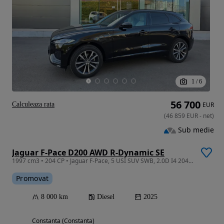
1
/
6
56 700
Calculeaza rata
EUR
(
46 859
EUR
-
net
)
Sub medie
Jaguar F-Pace D200 AWD R-Dynamic SE
1997 cm3 • 204 CP • Jaguar F-Pace, 5 USI SUV SWB, 2.0D I4 204CP AWD Auto MHEV,
Promovat
8 000 km
Diesel
2025
Constanta (Constanta)