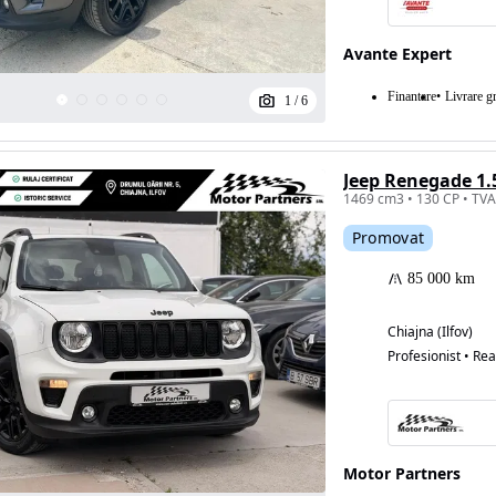
Avante Expert
Eligibil pentru
Finantare
Livrare gr
1
/
6
finantare
Jeep Renegade 1
Promovat
85 000 km
Chiajna (Ilfov)
Profesionist • Rea
Motor Partners