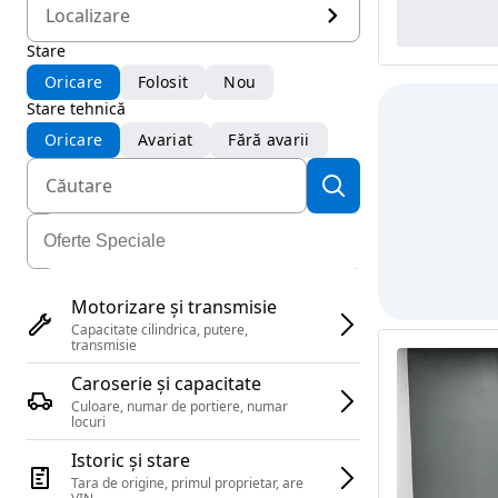
Localizare
Stare
Oricare
Folosit
Nou
Stare tehnică
Oricare
Avariat
Fără avarii
Motorizare și transmisie
Capacitate cilindrica, putere, 
transmisie
Caroserie și capacitate
Culoare, numar de portiere, numar 
locuri
Istoric și stare
Tara de origine, primul proprietar, are 