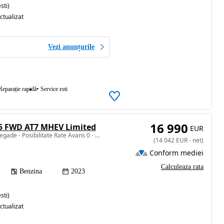
sti)
ctualizat
Vezi anunțurile
Reparație rapidă
Service roti
16 990
.5 FWD AT7 MHEV Limited
EUR
1469 cm3 • 130 CP • Renegade - Posibilitate Rate Avans 0 - Garantie 12 Luni - IMPECABILA
(
14 042
EUR
-
net
)
Conform mediei
Calculeaza rata
Benzina
2023
sti)
ctualizat