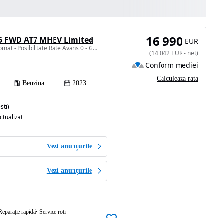
16 990
.5 FWD AT7 MHEV Limited
EUR
1469 cm3 • 130 CP • Automat - Posibilitate Rate Avans 0 - Garantie 12 Luni - IMPECABILA
(
14 042
EUR
-
net
)
Conform mediei
Calculeaza rata
Benzina
2023
sti)
ctualizat
Vezi anunțurile
Vezi anunțurile
Reparație rapidă
Service roti