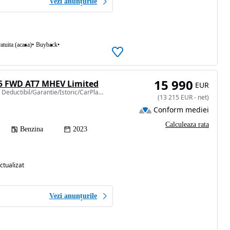
Vezi anunțurile
atuita (acasa)
Buyback
15 990
.5 FWD AT7 MHEV Limited
EUR
1469 cm3 • 130 CP • TVA Deductibil/Garantie/Istoric/CarPlay/Black Edition
(
13 215
EUR
-
net
)
Conform mediei
Calculeaza rata
Benzina
2023
ctualizat
Vezi anunțurile