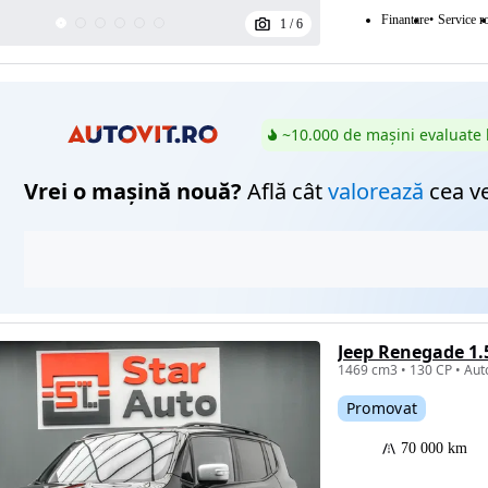
Finantare
Service ro
1
/
6
~10.000 de mașini evaluate 
Vrei o mașină nouă?
Află cât
valorează
cea v
Jeep Renegade 1
Promovat
70 000 km