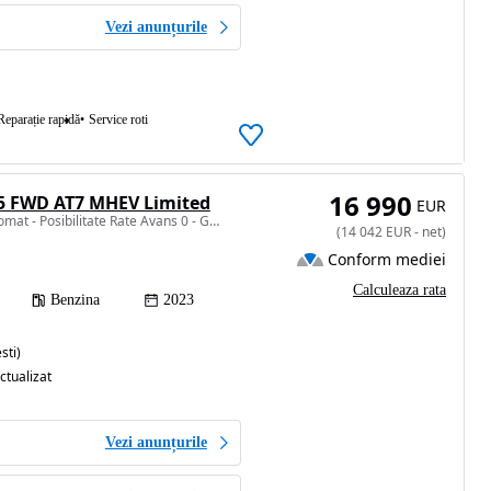
Vezi anunțurile
Reparație rapidă
Service roti
16 990
.5 FWD AT7 MHEV Limited
EUR
1469 cm3 • 130 CP • Automat - Posibilitate Rate Avans 0 - Garantie 12 Luni - IMPECABILA
(
14 042
EUR
-
net
)
Conform mediei
Calculeaza rata
Benzina
2023
sti)
ctualizat
Vezi anunțurile