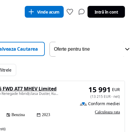
Vinde acum
Intră în cont
alveaza Cautarea
iltrele
15 991
.5 FWD AT7 MHEV Limited
EUR
1469 cm3 • 130 CP • Jeep Renegade hibrid(clasa Duster, Kuga, TRoc, TCross ) cutie automata
(
13 215
EUR
-
net
)
Conform mediei
Calculeaza rata
Benzina
2023
sti)