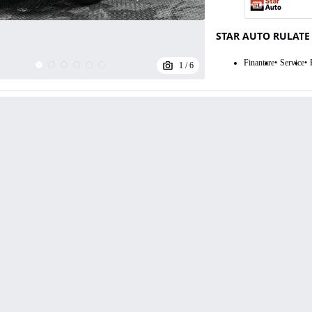
STAR AUTO RULATE
Finantare
Service
1
/
6