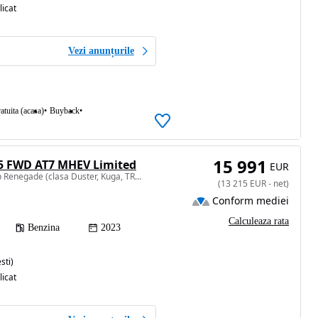
licat
Vezi anunțurile
atuita (acasa)
Buyback
15 991
.5 FWD AT7 MHEV Limited
EUR
1469 cm3 • 130 CP • Jeep Renegade (clasa Duster, Kuga, TRoc, TCross ) cutie automata
(
13 215
EUR
-
net
)
Conform mediei
Calculeaza rata
Benzina
2023
sti)
licat