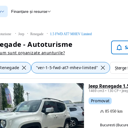
e
Finanțare și resurse
e
Finanțare
e
Instrument de evaluare a mașinii
Raport al istoricului vehiculului
ce
Blog Autovit.ro
oturisme
Jeep
Renegade
1.5 FWD AT7 MHEV Limited
anțare
egade - Autoturisme
lii verificate
S
um sunt organizate anunturile?
Renegade
"ver-1-5-fwd-at7-mhev-limited"
Șterge f
Jeep Renegade 1
Promovat
85 050 km
Bucuresti (Bucure