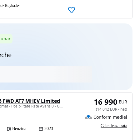
ti
Buyback
lunar
eche
16 990
.5 FWD AT7 MHEV Limited
EUR
1469 cm3 • 130 CP • Automat - Posibilitate Rate Avans 0 - Garantie 12 Luni - IMPECABILA
(
14 042
EUR
-
net
)
Conform mediei
Calculeaza rata
Benzina
2023