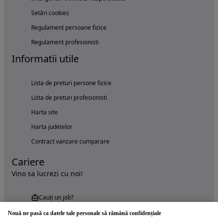
Setări cookies
Regulament persoane fizice
Regulament profesionisti
Informatii utile
Lista de preturi persone fizice
Lista de preturi profesionisti
Harta site
Harta judetelor
Contract vanzare cumparare
Cariere
Vino sa lucrezi cu noi!
Cauți un job?
Nouă ne pasă ca datele tale personale să rămână confidențiale