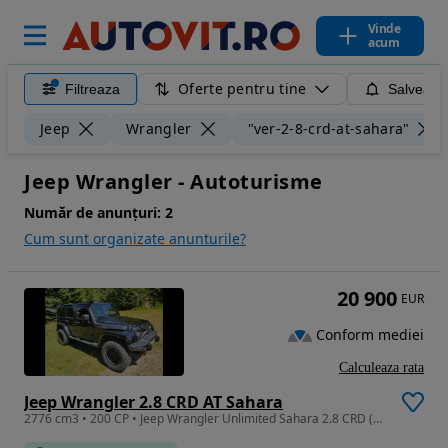
Vinde
acum
Oferte pentru tine
Filtreaza
Salveaza
Jeep
Wrangler
"ver-2-8-crd-at-sahara"
Jeep Wrangler - Autoturisme
Număr de anunțuri:
2
Cum sunt organizate anunturile?
20 900
EUR
Conform mediei
Calculeaza rata
Jeep Wrangler 2.8 CRD AT Sahara
2776 cm3 • 200 CP • Jeep Wrangler Unlimited Sahara 2.8 CRD (200CP)