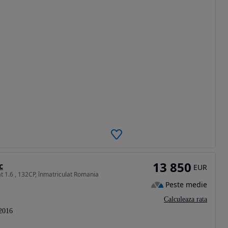
13 850
c
EUR
t 1.6 , 132CP, înmatriculat Romania
Peste medie
Calculeaza rata
2016