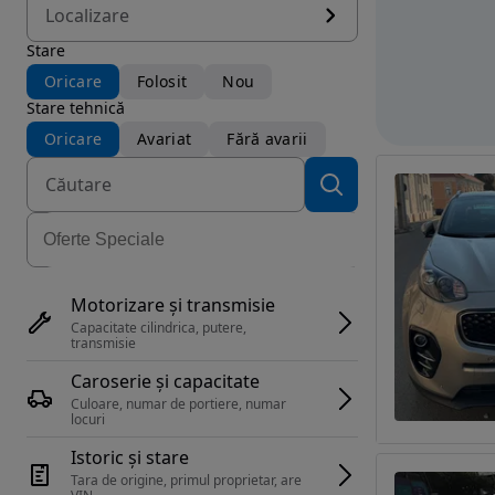
Localizare
Stare
Oricare
Folosit
Nou
Stare tehnică
Oricare
Avariat
Fără avarii
Motorizare și transmisie
Capacitate cilindrica, putere, 
transmisie
Caroserie și capacitate
Culoare, numar de portiere, numar 
locuri
Istoric și stare
Tara de origine, primul proprietar, are 