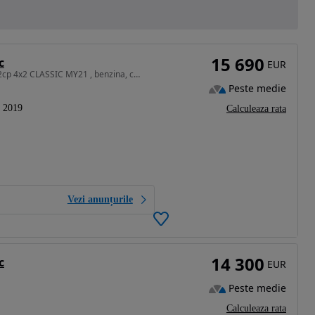
15 690
c
EUR
1591 cm3 • 132 CP • KIA Sportage 1.6 GDI 6MT 132cp 4x2 CLASSIC MY21 , benzina, cutie manua
Peste medie
2019
Calculeaza rata
Vezi anunțurile
14 300
c
EUR
Peste medie
Calculeaza rata