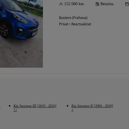
152 000 km
Benzina
Busteni (Prahova)
Privat • Reactualizat
]
Kia Sportage III [2010 - 2016]
Kia Sportage II [2004 - 2010]
53
4