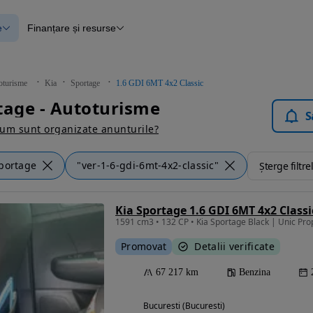
e
Finanțare și resurse
e
Finanțare
e
Instrument de evaluare a mașinii
Raport al istoricului vehiculului
ce
Blog Autovit.ro
oturisme
Kia
Sportage
1.6 GDI 6MT 4x2 Classic
anțare
tage - Autoturisme
lii verificate
S
um sunt organizate anunturile?
portage
"ver-1-6-gdi-6mt-4x2-classic"
Șterge filtre
Kia Sportage 1.6 GDI 6MT 4x2 Classi
Promovat
Detalii verificate
67 217 km
Benzina
Bucuresti (Bucuresti)