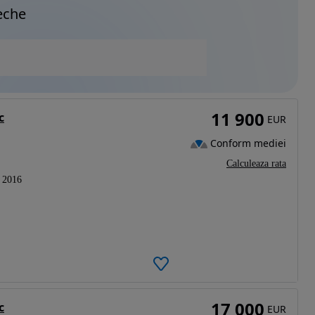
eche
11 900
c
EUR
Conform mediei
Calculeaza rata
2016
17 000
c
EUR