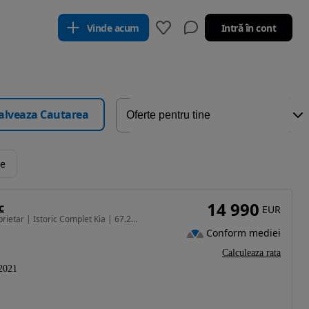
Vinde acum
Intră în cont
alveaza Cautarea
le
14 990
c
EUR
1591 cm3 • 132 CP • Kia Sportage Black | Unic Proprietar | Istoric Complet Kia | 67.217 km
Conform mediei
Calculeaza rata
2021