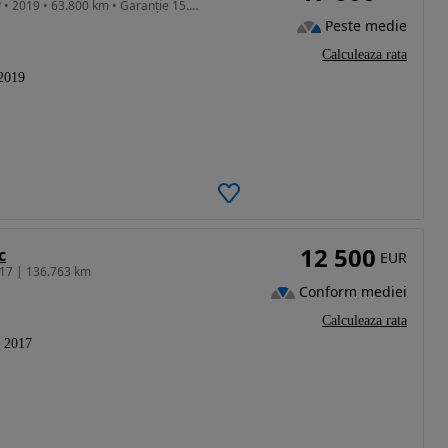
1591 cm3 • 132 CP • KIA Sportage 1.6 GDI • 132 CP • 2019 • 63.800 km • Garanție 15.10.2026
Peste medie
Calculeaza rata
2019
12 500
c
EUR
017 | 136.763 km
Conform mediei
Calculeaza rata
2017