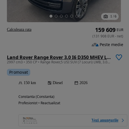
1
/
6
159 609
Calculeaza rata
EUR
(
131 908
EUR
-
net
)
Peste medie
Land Rover Range Rover 3.0 I6 D350 MHEV LWB Autobiography
2997 cm3 • 350 CP • Range Rover,5 USI SUV (7 Locuri) LWB, 3.0D I6 350CP MHEV Autobiography
Promovat
150 km
Diesel
2026
Constanta (Constanta)
Profesionist • Reactualizat
Vezi anunțurile