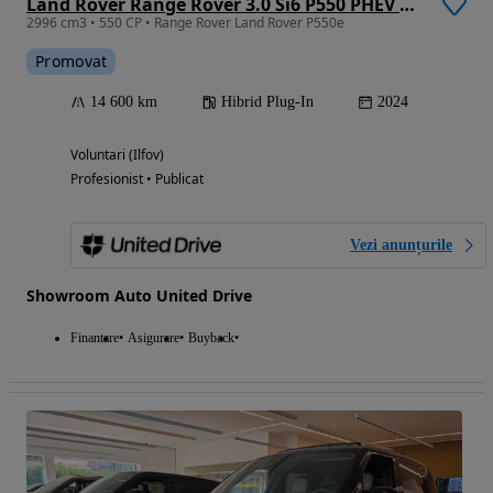
Land Rover Range Rover 3.0 Si6 P550 PHEV HSE
2996 cm3 • 550 CP • Range Rover Land Rover P550e
Promovat
14 600 km
Hibrid Plug-In
2024
Voluntari (Ilfov)
Profesionist • Publicat
Vezi anunțurile
Showroom Auto United Drive
Finantare
Asigurare
Buyback