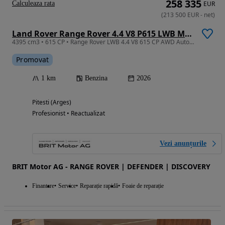
258 335
Calculeaza rata
EUR
(
213 500
EUR
-
net
)
Land Rover Range Rover 4.4 V8 P615 LWB MHEV SV
4395 cm3 • 615 CP • Range Rover LWB 4.4 V8 615 CP AWD Auto MHEV SV
Promovat
1 km
Benzina
2026
Pitesti (Arges)
Profesionist • Reactualizat
Vezi anunțurile
BRIT Motor AG - RANGE ROVER | DEFENDER | DISCOVERY
Finantare
Service
Reparație rapidă
Foaie de reparație