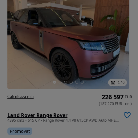
1
/
6
226 597
Calculeaza rata
EUR
(
187 270
EUR
-
net
)
Land Rover Range Rover
4395 cm3 • 615 CP • Range Rover 4.4 V8 615CP AWD Auto MHEV, SV
Promovat