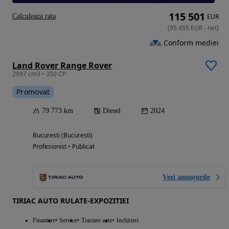
115 501
Calculeaza rata
EUR
(
95 455
EUR
-
net
)
Conform mediei
Land Rover Range Rover
2997 cm3 • 350 CP
Promovat
79 773 km
Diesel
2024
Bucuresti (Bucuresti)
Profesionist • Publicat
Vezi anunțurile
TIRIAC AUTO RULATE-EXPOZITIEI
Finantare
Service
Tractare auto
Inchirieri