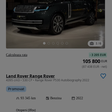
1
/
6
-
3 205 EUR
Calculeaza rata
105 800
EUR
(
87 438
EUR
-
net
)
Land Rover Range Rover
4395 cm3 • 530 CP • Range Rover P530 Autobiography 2022
Promovat
93 345 km
Benzina
2022
Otopeni (Ilfov)