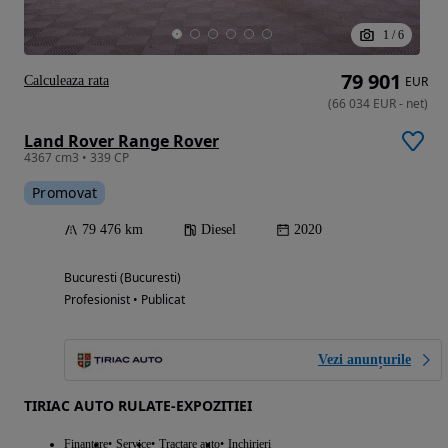
1
/
6
79 901
Calculeaza rata
EUR
(
66 034
EUR
-
net
)
Land Rover Range Rover
4367 cm3 • 339 CP
Promovat
79 476 km
Diesel
2020
Bucuresti (Bucuresti)
Profesionist • Publicat
Vezi anunțurile
TIRIAC AUTO RULATE-EXPOZITIEI
Finantare
Service
Tractare auto
Inchirieri