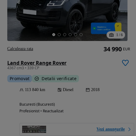
1
/
6
34 990
Calculeaza rata
EUR
Land Rover Range Rover
4367 cm3 • 339 CP
Promovat
Detalii verificate
113 840 km
Diesel
2018
Bucuresti (Bucuresti)
Profesionist • Reactualizat
Vezi anunțurile