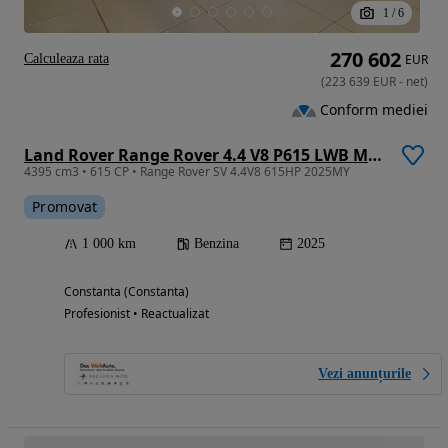
1
/
6
270 602
Calculeaza rata
EUR
(
223 639
EUR
-
net
)
Conform mediei
Land Rover Range Rover 4.4 V8 P615 LWB MHEV SV
4395 cm3 • 615 CP • Range Rover SV 4.4V8 615HP 2025MY
Promovat
1 000 km
Benzina
2025
Constanta (Constanta)
Profesionist • Reactualizat
Vezi anunțurile