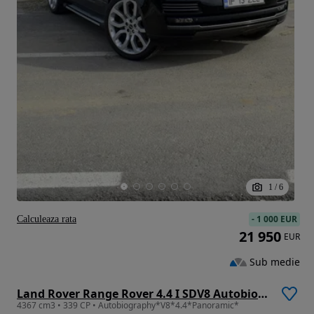
1
/
6
-
1 000 EUR
Calculeaza rata
21 950
EUR
Sub medie
Land Rover Range Rover 4.4 I SDV8 Autobiography
4367 cm3 • 339 CP • Autobiography*V8*4.4*Panoramic*