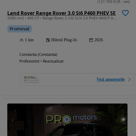
(
121 709
EUR
-
net
)
Land Rover Range Rover 3.0 Si6 P460 PHEV SE
2996 cm3 • 460 CP • Range Rover, 5 USI SUV 3.0 PHEV 460CP AWD AUTO Westminster Edition
Promovat
1 km
Hibrid Plug-In
2026
Constanta (Constanta)
Profesionist • Reactualizat
Vezi anunțurile