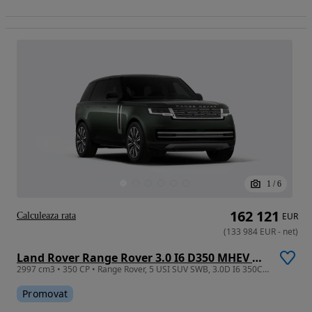
1
/
6
162 121
Calculeaza rata
EUR
(
133 984
EUR
-
net
)
Land Rover Range Rover 3.0 I6 D350 MHEV Autobiography
2997 cm3 • 350 CP • Range Rover, 5 USI SUV SWB, 3.0D I6 350CP AWD Auto MHEV, Autobiography
Promovat