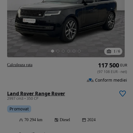
1
/
6
117 500
Calculeaza rata
EUR
(
97 108
EUR
-
net
)
Conform mediei
Land Rover Range Rover
2997 cm3 • 350 CP
Promovat
70 294 km
Diesel
2024