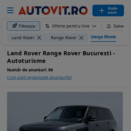
Vinde
acum
Oferte pentru tine
Filtreaza
Salveaza
Șterge filtrele
Land Rover
Range Rover
Land Rover Range Rover Bucuresti -
Autoturisme
Număr de anunțuri:
96
Cum sunt organizate anunturile?