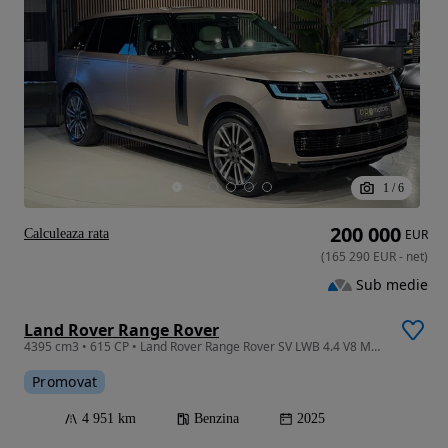
1
/
6
200 000
Calculeaza rata
EUR
(
165 290
EUR
-
net
)
Sub medie
Land Rover Range Rover
4395 cm3 • 615 CP • Land Rover Range Rover SV LWB 4.4 V8 MHEV 615CP (2025)
Promovat
4 951 km
Benzina
2025