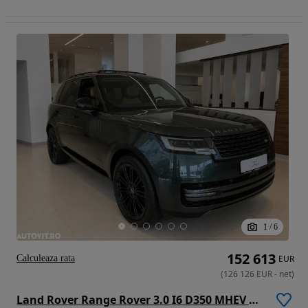
1
/
6
152 613
Calculeaza rata
EUR
(
126 126
EUR
-
net
)
Land Rover Range Rover 3.0 I6 D350 MHEV Autobiography