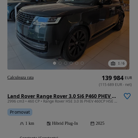
1
/
6
139 984
Calculeaza rata
EUR
(
115 689
EUR
-
net
)
Land Rover Range Rover 3.0 Si6 P460 PHEV HSE
2996 cm3 • 460 CP • Range Rover HSE 3.0 I6 PHEV 460CP HSE 2025MY
Promovat
1 km
Hibrid Plug-In
2025