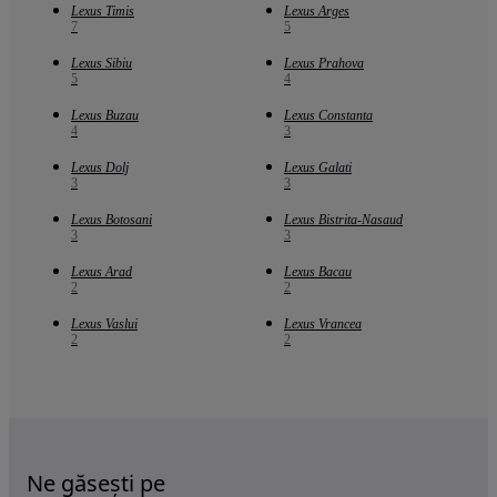
Lexus Timis
Lexus Arges
7
5
Lexus Sibiu
Lexus Prahova
5
4
Lexus Buzau
Lexus Constanta
4
3
Lexus Dolj
Lexus Galati
3
3
Lexus Botosani
Lexus Bistrita-Nasaud
3
3
Lexus Arad
Lexus Bacau
2
2
Lexus Vaslui
Lexus Vrancea
2
2
Ne găsești pe