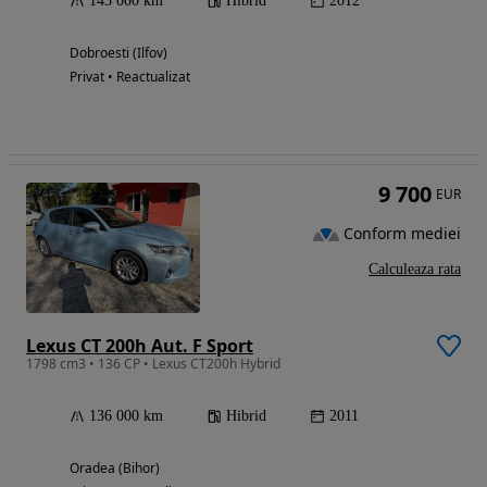
145 000 km
Hibrid
2012
Dobroesti (Ilfov)
Privat • Reactualizat
9 700
EUR
Conform mediei
Calculeaza rata
Lexus CT 200h Aut. F Sport
1798 cm3 • 136 CP • Lexus CT200h Hybrid
136 000 km
Hibrid
2011
Oradea (Bihor)