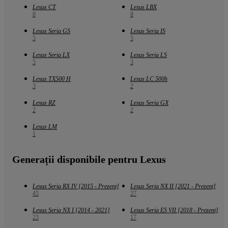
Lexus CT
Lexus LBX
8
8
Lexus Seria GS
Lexus Seria IS
5
5
Lexus Seria LX
Lexus Seria LS
5
3
Lexus TX500 H
Lexus LC 500h
3
2
Lexus RZ
Lexus Seria GX
2
2
Lexus LM
1
Generații disponibile pentru Lexus
Lexus Seria RX IV [2015 - Prezent]
Lexus Seria NX II [2021 - Prezent]
45
27
Lexus Seria NX I [2014 - 2021]
Lexus Seria ES VII [2018 - Prezent]
23
17