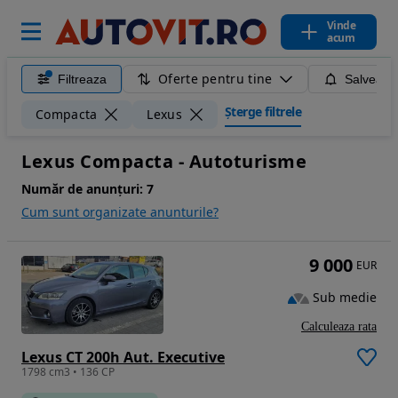
Vinde
acum
Oferte pentru tine
Filtreaza
Salveaza
Șterge filtrele
Compacta
Lexus
Lexus Compacta - Autoturisme
Număr de anunțuri:
7
Cum sunt organizate anunturile?
9 000
EUR
Sub medie
Calculeaza rata
Lexus CT 200h Aut. Executive
1798 cm3 • 136 CP