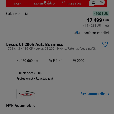
1
/
6
-
500 EUR
Calculeaza rata
17 499
EUR
(
14 462
EUR
-
net
)
Conform mediei
Lexus CT 200h Aut. Business
1798 cm3 • 136 CP • Lexus CT 200h Hybrid/Rate fixe/Leasing/Garantie
160 600 km
Hibrid
2020
Cluj-Napoca (Cluj)
Profesionist • Reactualizat
Vezi anunțurile
NYK Automobile