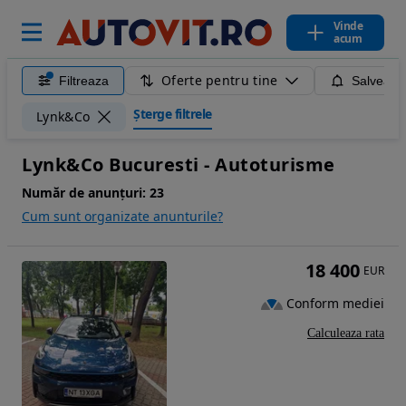
Vinde
acum
Oferte pentru tine
Filtreaza
Salveaza
Șterge filtrele
Lynk&Co
Lynk&Co Bucuresti - Autoturisme
Număr de anunțuri:
23
Cum sunt organizate anunturile?
18 400
EUR
Conform mediei
Calculeaza rata