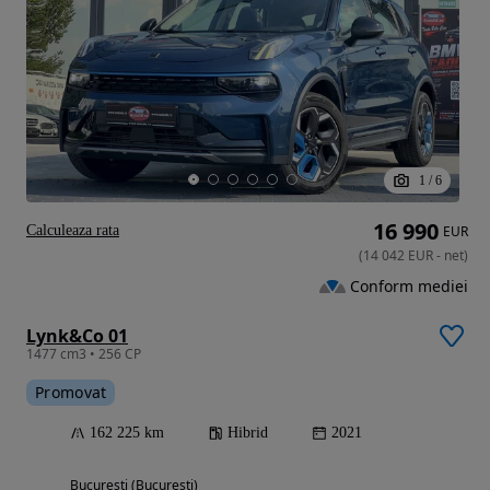
1
/
6
16 990
Calculeaza rata
EUR
(
14 042
EUR
-
net
)
Conform mediei
Lynk&Co 01
1477 cm3 • 256 CP
Promovat
162 225 km
Hibrid
2021
Bucuresti (Bucuresti)