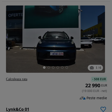
1
/
6
-
508 EUR
Calculeaza rata
22 990
EUR
(
19 000
EUR
-
net
)
Peste medie
Lynk&Co 01