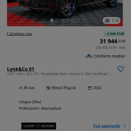
1
/
6
-
2 046 EUR
Calculeaza rata
31 944
EUR
(
26 400
EUR
-
net
)
Conform mediei
Lynk&Co 01
1477 cm3 • 261 CP • Posibilitate Rate / Avans 0 / Km Certificat / Garantie Extinsa
86 km
Hibrid Plug-In
2024
Chiajna (Ilfov)
Profesionist • Reactualizat
Vezi anunțurile