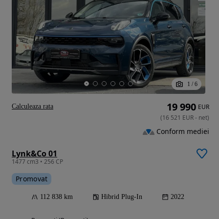
1
/
6
19 990
Calculeaza rata
EUR
(
16 521
EUR
-
net
)
Conform mediei
Lynk&Co 01
1477 cm3 • 256 CP
Promovat
112 838 km
Hibrid Plug-In
2022