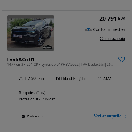
20 791
EUR
Conform mediei
Calculeaza rata
Lynk&Co 01
1477 cm3 • 261 CP • Lynk&Co 01PHEV 2022|TVA Deductibil|261CP|Full Option|Stare Impecabilă.
112 900 km
Hibrid Plug-In
2022
Bragadiru (Ilfov)
Profesionist • Publicat
Vezi anunțurile
Profesionist