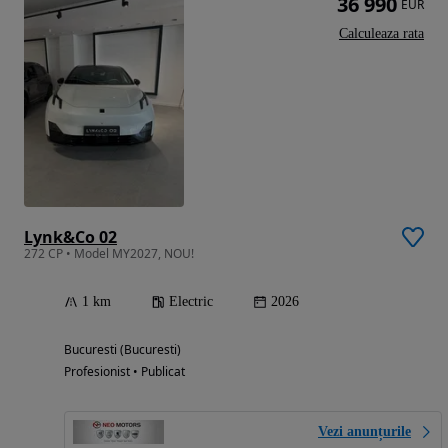
36 990
EUR
Calculeaza rata
Lynk&Co 02
272 CP • Model MY2027, NOU!
1 km
Electric
2026
Bucuresti (Bucuresti)
Profesionist • Publicat
Vezi anunțurile