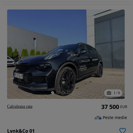
1
/
6
37 500
Calculeaza rata
EUR
Peste medie
Lynk&Co 01