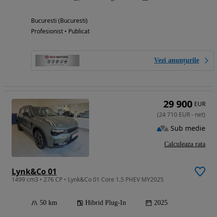
Bucuresti (Bucuresti)
Profesionist • Publicat
Vezi anunțurile
29 900
EUR
(
24 710
EUR
-
net
)
Sub medie
Calculeaza rata
Lynk&Co 01
1499 cm3 • 276 CP • Lynk&Co 01 Core 1.5 PHEV MY2025
50 km
Hibrid Plug-In
2025