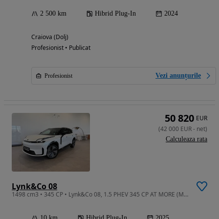
2 500 km
Hibrid Plug-In
2024
Craiova (Dolj)
Profesionist • Publicat
Vezi anunțurile
Profesionist
50 820
EUR
(
42 000
EUR
-
net
)
Calculeaza rata
Lynk&Co 08
1498 cm3 • 345 CP • Lynk&Co 08, 1.5 PHEV 345 CP AT MORE (MY 2026
10 km
Hibrid Plug-In
2025