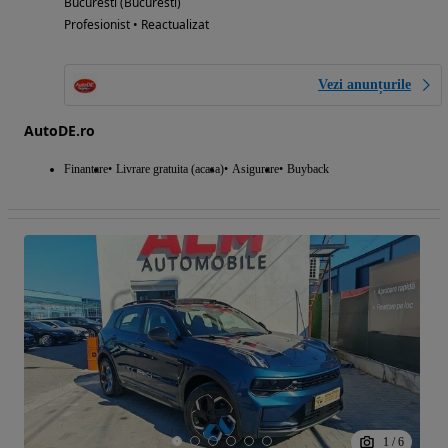
Bucuresti (Bucuresti)
Profesionist • Reactualizat
Vezi anunțurile
AutoDE.ro
Finantare
Livrare gratuita (acasa)
Asigurare
Buyback
1
/
6