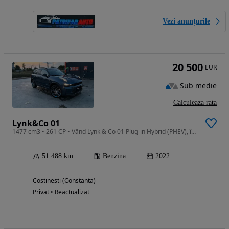
Vezi anunțurile
20 500
EUR
Sub medie
Calculeaza rata
Lynk&Co 01
1477 cm3 • 261 CP • Vând Lynk & Co 01 Plug-in Hybrid (PHEV), în stare foarte bună, bine în
51 488 km
Benzina
2022
Costinesti (Constanta)
Privat • Reactualizat