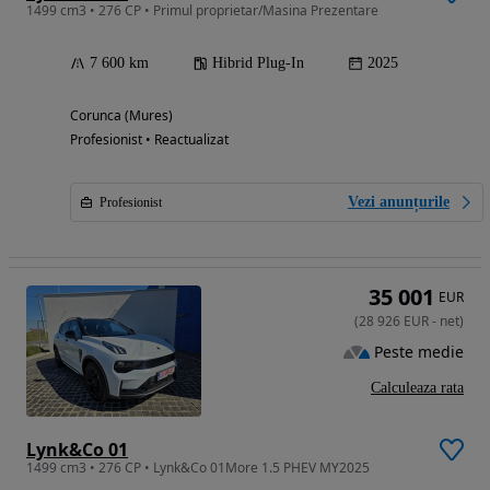
1499 cm3 • 276 CP • Primul proprietar/Masina Prezentare
7 600 km
Hibrid Plug-In
2025
Corunca (Mures)
Profesionist • Reactualizat
Vezi anunțurile
Profesionist
35 001
EUR
(
28 926
EUR
-
net
)
Peste medie
Calculeaza rata
Lynk&Co 01
1499 cm3 • 276 CP • Lynk&Co 01More 1.5 PHEV MY2025