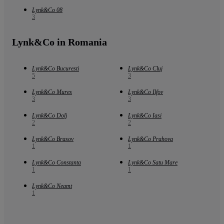
Lynk&Co 08
3
Lynk&Co in Romania
Lynk&Co Bucuresti
Lynk&Co Cluj
5
3
Lynk&Co Mures
Lynk&Co Ilfov
3
3
Lynk&Co Dolj
Lynk&Co Iasi
2
2
Lynk&Co Brasov
Lynk&Co Prahova
1
1
Lynk&Co Constanta
Lynk&Co Satu Mare
1
1
Lynk&Co Neamt
1