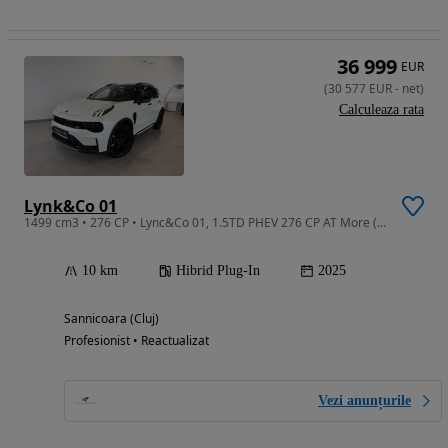
36 999
EUR
(
30 577
EUR
-
net
)
Calculeaza rata
Lynk&Co 01
1499 cm3 • 276 CP • Lync&Co 01, 1.5TD PHEV 276 CP AT More (MY 2025)
10 km
Hibrid Plug-In
2025
Sannicoara (Cluj)
Profesionist • Reactualizat
Vezi anunțurile