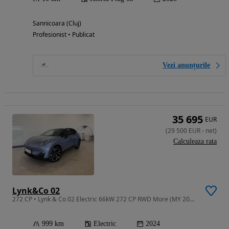
Sannicoara (Cluj)
Profesionist • Publicat
Vezi anunțurile
35 695
EUR
(
29 500
EUR
-
net
)
Calculeaza rata
Lynk&Co 02
272 CP • Lynk & Co 02 Electric 66kW 272 CP RWD More (MY 2025)
999 km
Electric
2024