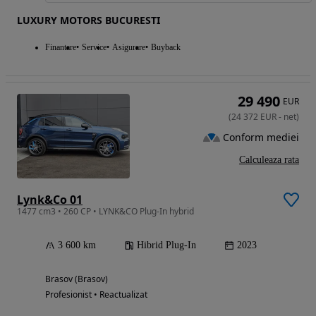
LUXURY MOTORS BUCURESTI
Finantare
Service
Asigurare
Buyback
29 490
EUR
(
24 372
EUR
-
net
)
Conform mediei
Calculeaza rata
Lynk&Co 01
1477 cm3 • 260 CP • LYNK&CO Plug-In hybrid
3 600 km
Hibrid Plug-In
2023
Brasov (Brasov)
Profesionist • Reactualizat