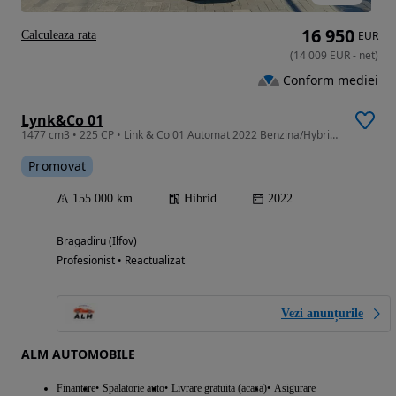
16 950
Calculeaza rata
EUR
(
14 009
EUR
-
net
)
Conform mediei
Lynk&Co 01
1477 cm3 • 225 CP • Link & Co 01 Automat 2022 Benzina/Hybrid - Credit / Leasing / Garantie
Promovat
155 000 km
Hibrid
2022
Bragadiru (Ilfov)
Profesionist • Reactualizat
Vezi anunțurile
ALM AUTOMOBILE
Finantare
Spalatorie auto
Livrare gratuita (acasa)
Asigurare