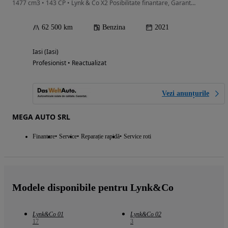
1477 cm3 • 143 CP • Lynk & Co X2 Posibilitate finantare, Garantie, Tva Deductibil!!
62 500 km
Benzina
2021
Iasi (Iasi)
Profesionist • Reactualizat
Vezi anunțurile
MEGA AUTO SRL
Finantare
Service
Reparație rapidă
Service roti
Modele disponibile pentru Lynk&Co
Lynk&Co 01
Lynk&Co 02
17
3