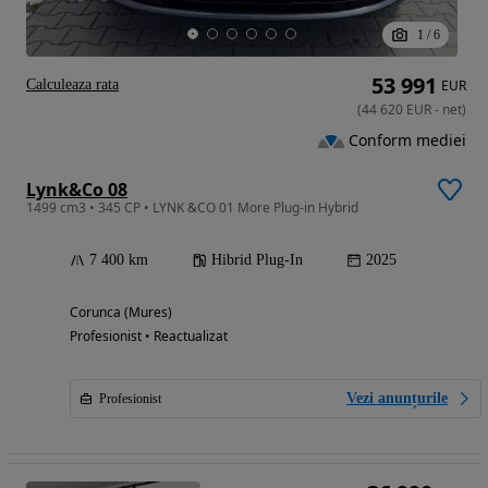
1
/
6
53 991
Calculeaza rata
EUR
(
44 620
EUR
-
net
)
Conform mediei
Lynk&Co 08
1499 cm3 • 345 CP • LYNK &CO 01 More Plug-in Hybrid
7 400 km
Hibrid Plug-In
2025
Corunca (Mures)
Profesionist • Reactualizat
Vezi anunțurile
Profesionist