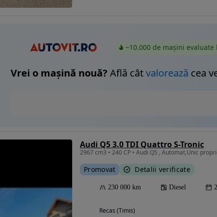
~10.000 de mașini evaluate 
Vrei o mașină nouă?
Află cât
valorează
cea v
Audi Q5 3.0 TDI Quattro S-Tronic
2967 cm3 • 240 CP • Audi Q5 , Automat,Unic propri
Promovat
Detalii verificate
230 000 km
Diesel
Recas (Timis)