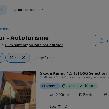
e
Finanțare și resurse
e
Finanțare
e
Instrument de evaluare a mașinii
Raport al istoricului vehiculului
ce
Blog Autovit.ro
oturisme
anțare
r - Autoturisme
lii verificate
S
Cum sunt organizate anunturile?
50 km
Șterge filtrele
Skoda Kamiq 1.5 TSI DSG Selection
Promovat
Detalii verificate
10 200 km
Benzina
Lugoj (Timis)