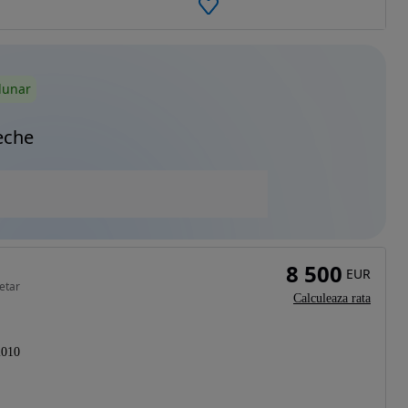
lunar
eche
8 500
EUR
etar
Calculeaza rata
2010