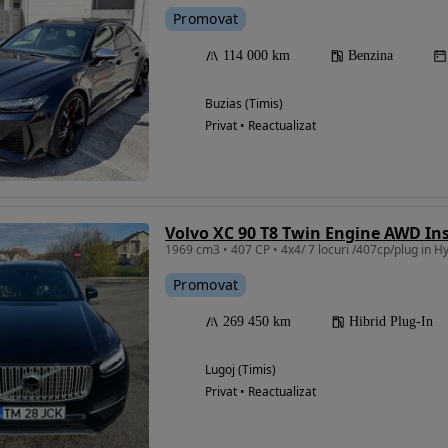
Promovat
114 000 km
Benzina
Buzias (Timis)
Privat • Reactualizat
Volvo XC 90 T8 Twin Engine AWD Ins
1969 cm3 • 407 CP • 4x4/ 7 locuri /407cp/plug in H
Promovat
269 450 km
Hibrid Plug-In
Lugoj (Timis)
Privat • Reactualizat