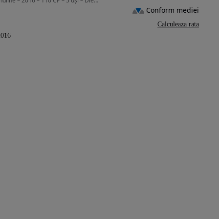
1598 cm3 • 110 CP • olkswagen Touran 1.6 TDI Trendline – 2016 – 110 CP – 5 uși – Diesel
Conform mediei
Calculeaza rata
2016