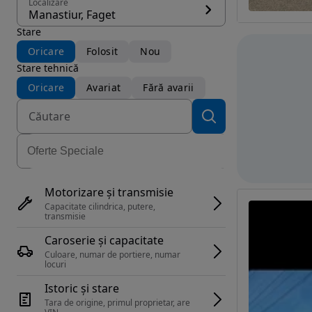
Localizare
Manastiur, Faget
Stare
Oricare
Folosit
Nou
Stare tehnică
Oricare
Avariat
Fără avarii
Motorizare și transmisie
Capacitate cilindrica, putere, 
transmisie
Caroserie și capacitate
Culoare, numar de portiere, numar 
locuri
Istoric și stare
Tara de origine, primul proprietar, are 