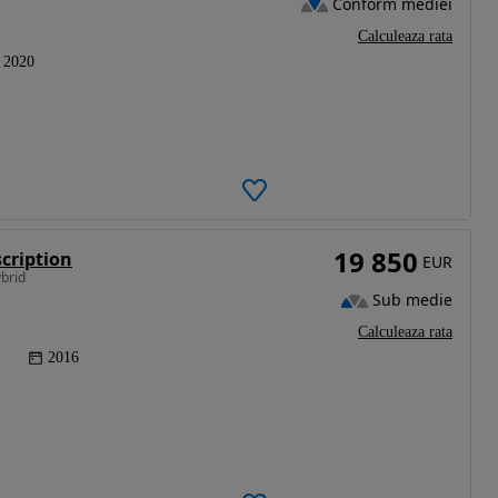
Conform mediei
Calculeaza rata
2020
19 850
cription
EUR
ybrid
Sub medie
Calculeaza rata
2016