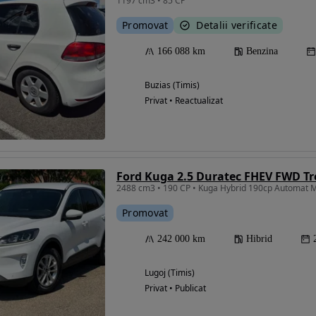
1197 cm3 • 85 CP
Promovat
Detalii verificate
166 088 km
Benzina
Eligibil pentru
finantare
Buzias (Timis)
Privat • Reactualizat
Ford Kuga 2.5 Duratec FHEV FWD T
2488 cm3 • 190 CP • Kuga Hybrid 190cp Automat Mu
Promovat
242 000 km
Hibrid
Lugoj (Timis)
Privat • Publicat