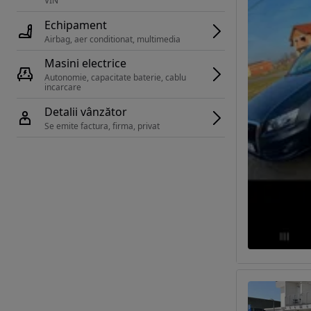
VIN 
Echipament
Airbag, aer conditionat, multimedia
Masini electrice
Autonomie, capacitate baterie, cablu 
incarcare 
Detalii vânzător
Se emite factura, firma, privat