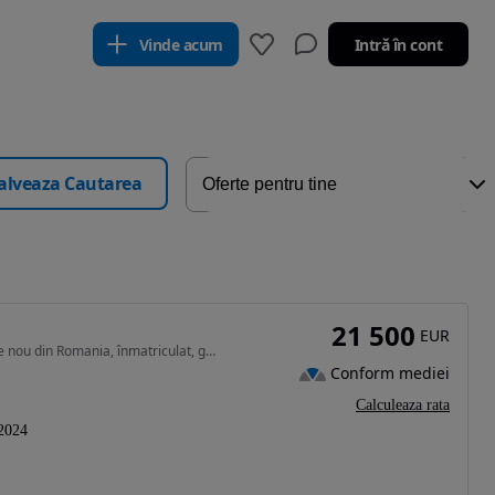
Vinde acum
Intră în cont
alveaza Cautarea
21 500
EUR
1498 cm3 • 150 CP • Primul proprietar, cumpărat de nou din Romania, înmatriculat, garantie
Conform mediei
Calculeaza rata
2024