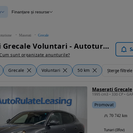
e
Finanțare și resurse
e
Finanțare
e
Instrument de evaluare a mașinii
Raport al istoricului vehiculului
ce
Blog Autovit.ro
oturisme
Maserati
Grecale
anțare
Maserati Grecale Voluntari - Autoturisme
lii verificate
S
Cum sunt organizate anunturile?
Grecale
Voluntari
50 km
Șterge filtrele
Maserati Grecale
Promovat
70 742 km
Tunari (Ilfov)