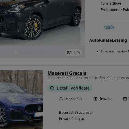
Tunari (Ilfov)
Profesionist • Pub
AutoRulateLeasing
Finantare
Service
1
/
6
Maserati Grecale
2992 cm3 • 530 CP • Grecale Trofeo, 530 CP, TVA de
Detalii verificate
36 000 km
Benzina
Bucuresti (Bucuresti)
Privat • Publicat