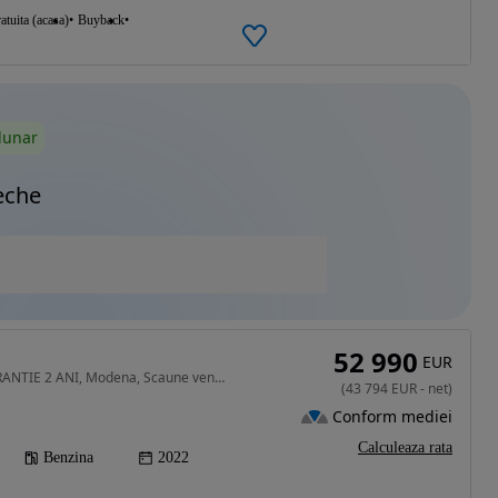
atuita (acasa)
Buyback
lunar
eche
52 990
EUR
1995 cm3 • 330 CP • GARANTIE 2 ANI, Modena, Scaune ventilate, Camera 360, Piele, HUD
(
43 794
EUR
-
net
)
Conform mediei
Calculeaza rata
Benzina
2022