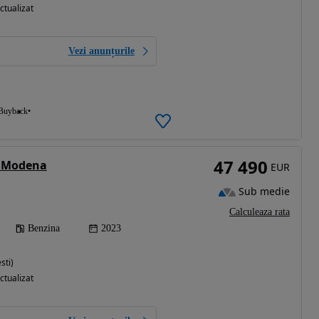
ctualizat
Vezi anunțurile
Buyback
47 490
e Modena
EUR
Sub medie
Calculeaza rata
Benzina
2023
sti)
ctualizat