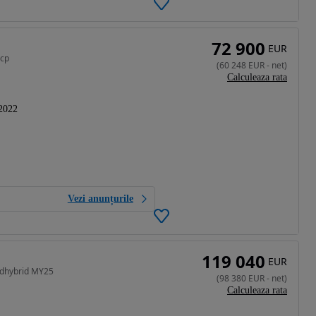
72 900
EUR
0cp
(
60 248
EUR
-
net
)
Calculeaza rata
2022
Vezi anunțurile
119 040
EUR
ldhybrid MY25
(
98 380
EUR
-
net
)
Calculeaza rata