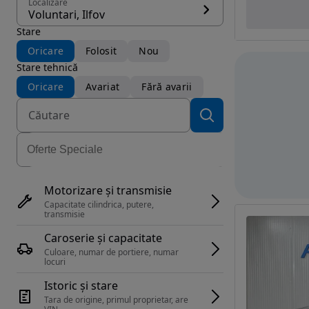
Localizare
Voluntari, Ilfov
Stare
Oricare
Folosit
Nou
Stare tehnică
Oricare
Avariat
Fără avarii
Motorizare și transmisie
Capacitate cilindrica, putere, 
transmisie
Caroserie și capacitate
Culoare, numar de portiere, numar 
locuri
Istoric și stare
Tara de origine, primul proprietar, are 