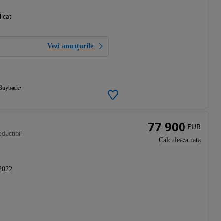
licat
Vezi anunțurile
Buyback
77 900
EUR
ductibil
Calculeaza rata
2022