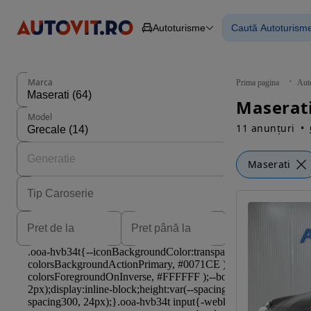
Autoturisme
Caută Autoturism
Autoturisme
Piese
Toate mașinil
Camioane
Mașinile rulat
Constructii
Mașini noi
Agro
Mașini electri
Marca
Prima pagina
Aut
Autoutilitare
Mașini cu fin
Motociclete
Mașini cu deta
Model
Remorci
11 anunțuri
Maserati