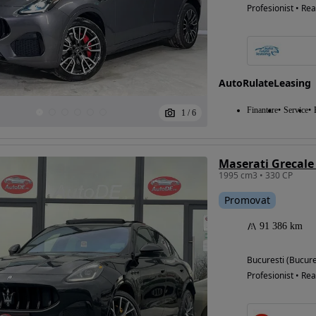
Profesionist • Rea
AutoRulateLeasing
Finantare
Service
1
/
6
Maserati Grecal
1995 cm3 • 330 CP
Promovat
91 386 km
Bucuresti (Bucure
Profesionist • Rea