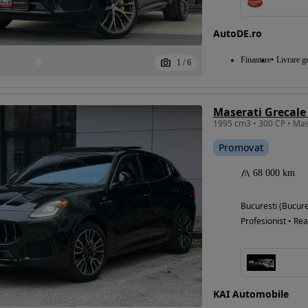
AutoDE.ro
Eligibil pentru
Finantare
Livrare gr
1
/
6
finantare
Maserati Grecale
Promovat
68 000 km
Bucuresti (Bucure
Profesionist • Rea
KAI Automobile