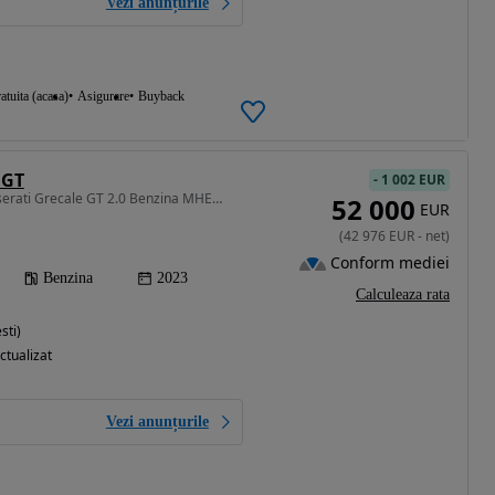
Vezi anunțurile
atuita (acasa)
Asigurare
Buyback
 GT
-
1 002 EUR
1995 cm3 • 300 CP • Maserati Grecale GT 2.0 Benzina MHEV 300cp
52 000
EUR
(
42 976
EUR
-
net
)
Conform mediei
Benzina
2023
Calculeaza rata
sti)
ctualizat
Vezi anunțurile