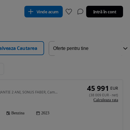
Vinde acum
Intră în cont
alveaza Cautarea
45 991
EUR
1995 cm3 • 330 CP • GARANTIE 2 ANI, SONUS FABER, Camera 360, Suspensie adaptiva
(
38 009
EUR
-
net
)
Calculeaza rata
Benzina
2023