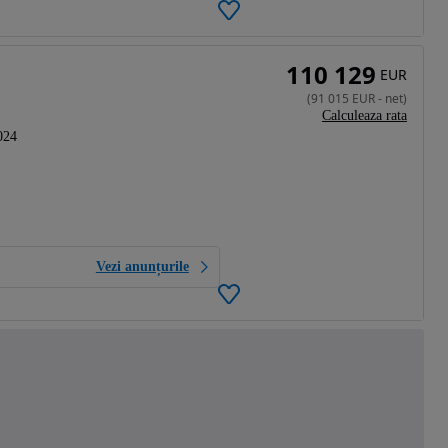
110 129
EUR
(
91 015
EUR
-
net
)
Calculeaza rata
024
Vezi anunțurile