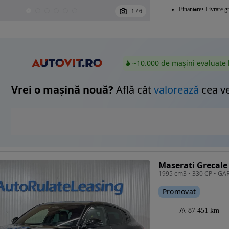
Finantare
Livrare gr
1
/
6
~10.000 de mașini evaluate 
Vrei o mașină nouă?
Află cât
valorează
cea v
Maserati Grecale
Promovat
87 451 km