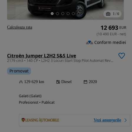
1
/
6
12 693
Calculeaza rata
EUR
(
10 490
EUR
-
net
)
Conform mediei
Citroën Jumper L2H2 S&S Live
2179 cm3 • 140 CP • L2H2 3 Locuri Start Stop Pilot Automat Revizii la zi Garantie
Promovat
129 629 km
Diesel
2020
Galati (Galati)
Profesionist • Publicat
Vezi anunțurile