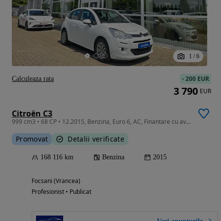
1
/
6
-
200 EUR
Calculeaza rata
3 790
EUR
Citroën C3
999 cm3 • 68 CP • 12.2015, Benzina, Euro 6, AC, Finantare cu avans de la 0%
Promovat
Detalii verificate
168 116 km
Benzina
2015
Focsani (Vrancea)
Profesionist • Publicat