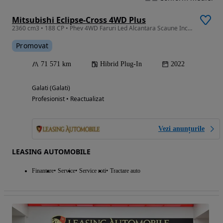
Mitsubishi Eclipse-Cross 4WD Plus
2360 cm3 • 188 CP • Phev 4WD Faruri Led Alcantara Scaune Incalzite Camera Masarier Garanti
Promovat
71 571 km
Hibrid Plug-In
2022
Galati (Galati)
Profesionist • Reactualizat
Vezi anunțurile
LEASING AUTOMOBILE
Finantare
Service
Service roti
Tractare auto