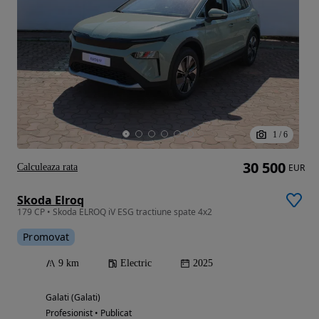
1
/
6
30 500
Calculeaza rata
EUR
Skoda Elroq
179 CP • Skoda ELROQ iV ESG tractiune spate 4x2
Promovat
9 km
Electric
2025
Galati (Galati)
Profesionist • Publicat