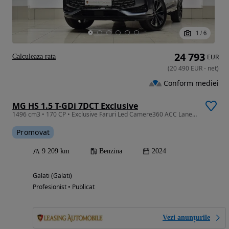
1
/
6
24 793
Calculeaza rata
EUR
(
20 490
EUR
-
net
)
Conform mediei
MG HS 1.5 T-GDi 7DCT Exclusive
1496 cm3 • 170 CP • Exclusive Faruri Led Camere360 ACC Lane Assist AppleCar Piele Scaune E
Promovat
9 209 km
Benzina
2024
Galati (Galati)
Profesionist • Publicat
Vezi anunțurile