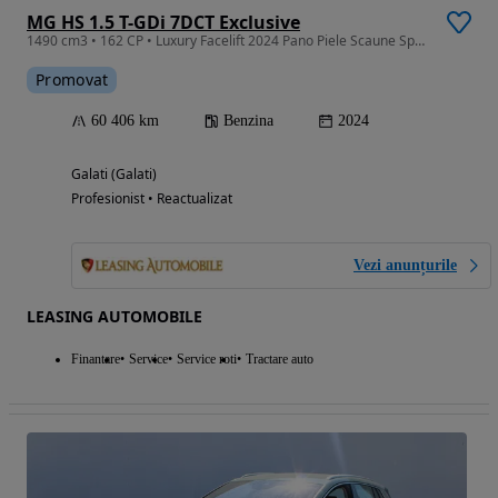
MG HS 1.5 T-GDi 7DCT Exclusive
1490 cm3 • 162 CP • Luxury Facelift 2024 Pano Piele Scaune Sport Navi Scaune Incalzite FUL
Promovat
60 406 km
Benzina
2024
Galati (Galati)
Profesionist • Reactualizat
Vezi anunțurile
LEASING AUTOMOBILE
Finantare
Service
Service roti
Tractare auto