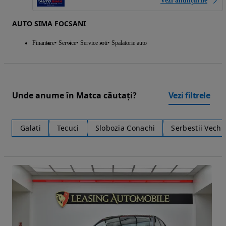
Vezi anunțurile
AUTO SIMA FOCSANI
Finantare
Service
Service roti
Spalatorie auto
Unde anume în Matca căutați?
Vezi filtrele
Galati
Tecuci
Slobozia Conachi
Serbestii Vechi