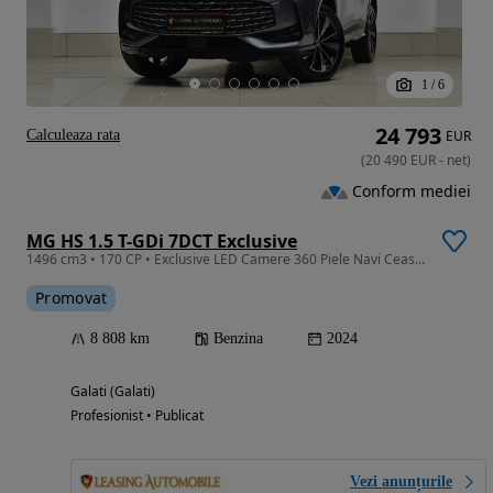
1
/
6
24 793
Calculeaza rata
EUR
(
20 490
EUR
-
net
)
Conform mediei
MG HS 1.5 T-GDi 7DCT Exclusive
1496 cm3 • 170 CP • Exclusive LED Camere 360 Piele Navi Ceasuri Plasma Lase Side Asssist
Promovat
8 808 km
Benzina
2024
Galati (Galati)
Profesionist • Publicat
Vezi anunțurile