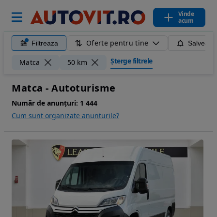
Vinde
acum
Oferte pentru tine
Filtreaza
Salveaza
Șterge filtrele
Matca
50 km
Matca - Autoturisme
Număr de anunțuri:
1 444
Cum sunt organizate anunturile?