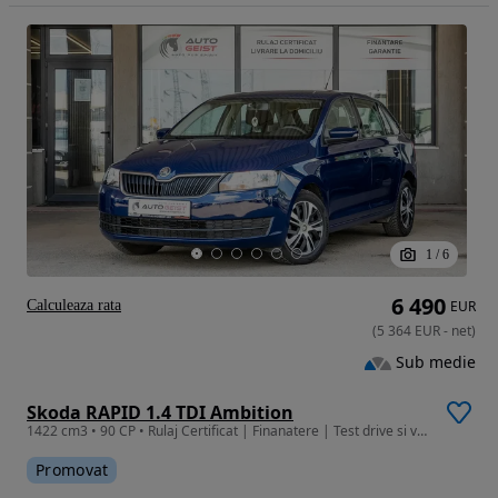
1
/
6
6 490
Calculeaza rata
EUR
(
5 364
EUR
-
net
)
Sub medie
Skoda RAPID 1.4 TDI Ambition
1422 cm3 • 90 CP • Rulaj Certificat | Finanatere | Test drive si verificare
Promovat