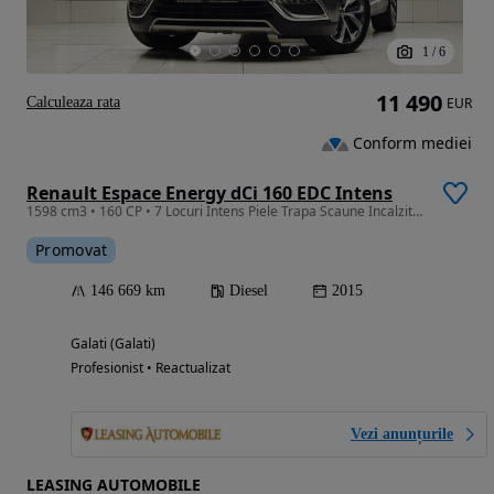
1
/
6
11 490
Calculeaza rata
EUR
Conform mediei
Renault Espace Energy dCi 160 EDC Intens
1598 cm3 • 160 CP • 7 Locuri Intens Piele Trapa Scaune Incalzite ACC Lumini Ambie Garantie
Promovat
146 669 km
Diesel
2015
Galati (Galati)
Profesionist • Reactualizat
Vezi anunțurile
LEASING AUTOMOBILE