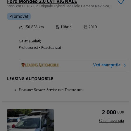
Ford Mondeo 2.0 CVT VIGNALE
1999 cm3 • 187 CP • Vignale Hybrid Led Piele Camera Navi Scaune Electrice Garanite
Promovat
150 858 km
Hibrid
2019
Galati (Galati)
Profesionist • Reactualizat
Vezi anunțurile
LEASING AUTOMOBILE
Finantare
Service
Service roti
Tractare auto
2 000
EUR
Calculeaza rata