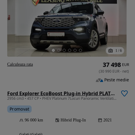
1
/
6
37 498
Calculeaza rata
EUR
(
30 990
EUR
-
net
)
Peste medie
Ford Explorer EcoBoost Plug-in Hybrid PLATINUM
2956 cm3 • 457 CP • PHEV Platinum 7Locuri Panoramic Ventilatie Camere360 Garantie
Promovat
96 000 km
Hibrid Plug-In
2021
Galati (Galati)