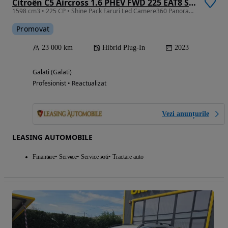
Citroën C5 Aircross 1.6 PHEV FWD 225 EAT8 Shine
1598 cm3 • 225 CP • Shine Pack Faruri Led Camere360 Panoramic Alcantara Ceasuri Digitale
Promovat
23 000 km
Hibrid Plug-In
2023
Galati (Galati)
Profesionist • Reactualizat
Vezi anunțurile
LEASING AUTOMOBILE
Finantare
Service
Service roti
Tractare auto