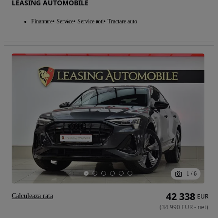
LEASING AUTOMOBILE
Finantare
Service
Service roti
Tractare auto
1
/
6
42 338
Calculeaza rata
EUR
(
34 990
EUR
-
net
)