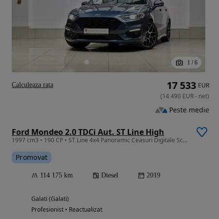
1
/
6
17 533
Calculeaza rata
EUR
(
14 490
EUR
-
net
)
Peste medie
Ford Mondeo 2.0 TDCi Aut. ST Line High
1997 cm3 • 190 CP • ST Line 4x4 Panoramic Ceasuri Digitale Scaune Revizie la zi Garantie
Promovat
114 175 km
Diesel
2019
Galati (Galati)
Profesionist • Reactualizat