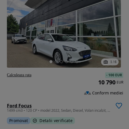
1
/
6
-
100 EUR
Calculeaza rata
10 790
EUR
Conform mediei
Ford Focus
1499 cm3 • 120 CP • model 2022, Sedan, Diesel, Volan incalzit, Scaune incalzite, Keyless
Promovat
Detalii verificate