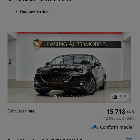
Finantare
Service
1
/
6
15 718
Calculeaza rata
EUR
(
12 990
EUR
-
net
)
Conform mediei