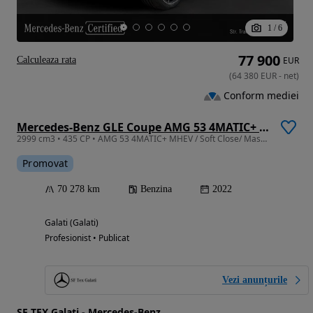
1
/
6
77 900
Calculeaza rata
EUR
(
64 380
EUR
-
net
)
Conform mediei
Mercedes-Benz GLE Coupe AMG 53 4MATIC+ MHEV
2999 cm3 • 435 CP • AMG 53 4MATIC+ MHEV / Soft Close/ Masaj/ Ventilatie /Trapa/Burmester
Promovat
70 278 km
Benzina
2022
Galati (Galati)
Profesionist • Publicat
Vezi anunțurile
SF TEX Galati - Mercedes-Benz