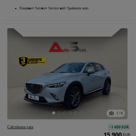
Finantare
Service
Service roti
Spalatorie auto
1
/
6
-
1 450 EUR
Calculeaza rata
15 900
EUR