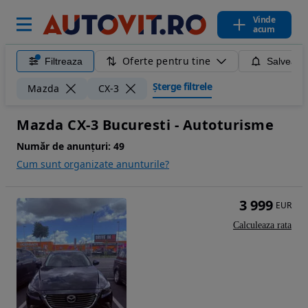
Vinde
acum
Oferte pentru tine
Filtreaza
Salveaza
Șterge filtrele
Mazda
CX-3
Mazda CX-3 Bucuresti - Autoturisme
Număr de anunțuri:
49
Cum sunt organizate anunturile?
3 999
EUR
Calculeaza rata