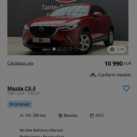
1
/
6
10 990
Calculeaza rata
EUR
Conform mediei
Mazda CX-3
1991 cm3 • 120 CP
Promovat
191 260 km
Benzina
2015
Nicolae Balcescu (Bacau)
Profesionist • Reactualizat