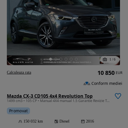
1
/
6
10 850
Calculeaza rata
EUR
Conform mediei
Mazda CX-3 CD105 4x4 Revolution Top
1499 cm3 • 105 CP • Manual 4X4 manual 1.5 Garantie Revizie Transport
Promovat
150 032 km
Diesel
2016