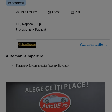
Promovat
199 129 km
Diesel
2015
Cluj-Napoca (Cluj)
Profesionist • Publicat
Vezi anunțurile
AutomobileImport.ro
Finantare
Livrare gratuita (acasa)
Buyback