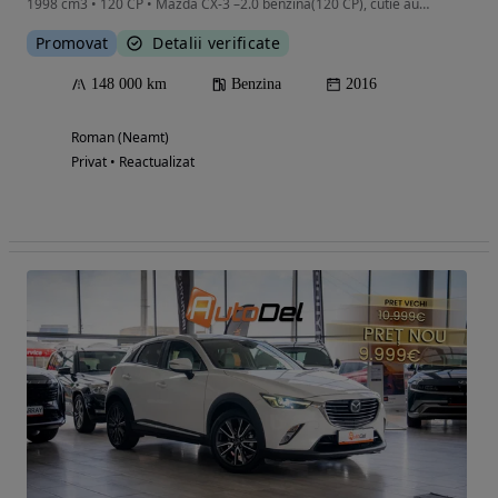
1998 cm3 • 120 CP • Mazda CX-3 –2.0 benzina(120 CP), cutie automată,
Promovat
Detalii verificate
148 000 km
Benzina
2016
Roman (Neamt)
Privat • Reactualizat