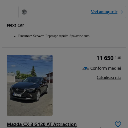
Vezi anunțurile
Next Car
Finantare
Service
Reparație rapidă
Spalatorie auto
11 650
EUR
Conform mediei
Calculeaza rata
Mazda CX-3 G120 AT Attraction