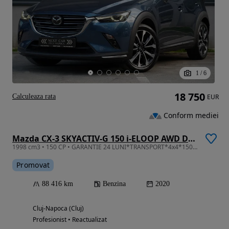
1
/
6
18 750
Calculeaza rata
EUR
Conform mediei
Mazda CX-3 SKYACTIV-G 150 i-ELOOP AWD Drive Exclusive-Line
1998 cm3 • 150 CP • GARANTIE 24 LUNI*TRANSPORT*4x4*150CP*Automata*Piele*Navi*Led*Head Up
Promovat
88 416 km
Benzina
2020
Cluj-Napoca (Cluj)
Profesionist • Reactualizat