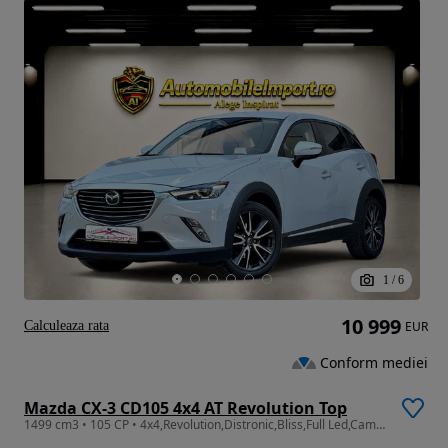
1
/
6
10 999
Calculeaza rata
EUR
Conform mediei
Mazda CX-3 CD105 4x4 AT Revolution Top
1499 cm3 • 105 CP • 4x4,Revolution,Distronic,Bliss,Full Led,Camera,Piele,Garantie 1AN,Rate