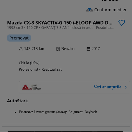
Conform mediei
Mazda CX-3 SKYACTIV-G 150 i-ELOOP AWD Drive Sports-Line
1998 cm3 • 150 CP • GARANȚIE 3 ANI inclusă în preț – Posibilitate CREDIT/LEASING
Promovat
143 718 km
Benzina
2017
Chitila (Ilfov)
Profesionist • Reactualizat
Vezi anunțurile
AutoStark
Finantare
Livrare gratuita (acasa)
Asigurare
Buyback