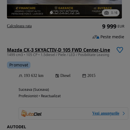
1
/
6
9 999
Calculeaza rata
EUR
Peste medie
Mazda CX-3 SKYACTIV-D 105 FWD Center-Line
1499 cm3 • 105 CP • 1.5diesel / Piele / LED / Posibilitate Leasing
Promovat
193 632 km
Diesel
2015
Suceava (Suceava)
Profesionist • Reactualizat
Vezi anunțurile
AUTODEL