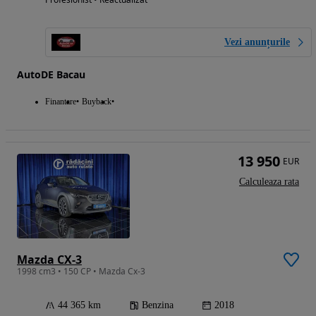
Vezi anunțurile
AutoDE Bacau
Finantare
Buyback
13 950
EUR
Calculeaza rata
Mazda CX-3
1998 cm3 • 150 CP • Mazda Cx-3
44 365 km
Benzina
2018