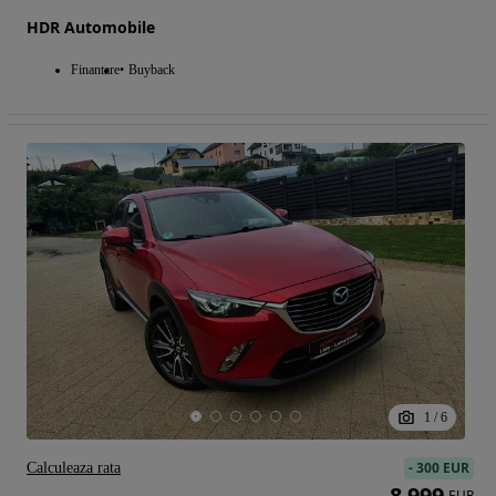
HDR Automobile
Finantare
Buyback
1
/
6
-
300 EUR
Calculeaza rata
8 999
EUR