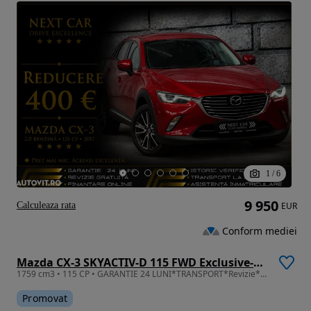
1
/
6
9 950
Calculeaza rata
EUR
Conform mediei
Mazda CX-3 SKYACTIV-D 115 FWD Exclusive-Line
1759 cm3 • 115 CP • GARANTIE 24 LUNI*TRANSPORT*Revizie*Navi*Piele*Head Up*Led*Camera
Promovat