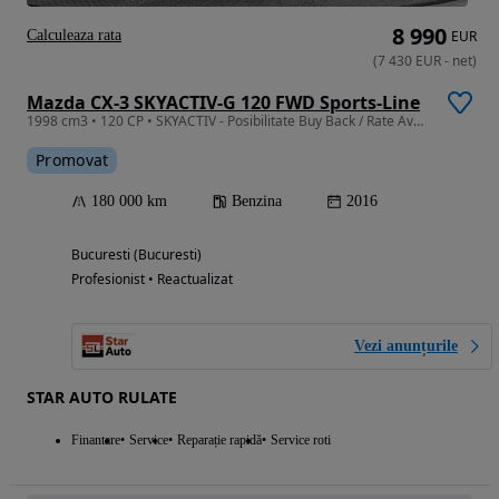
8 990
Calculeaza rata
EUR
(
7 430
EUR
-
net
)
Mazda CX-3 SKYACTIV-G 120 FWD Sports-Line
1998 cm3 • 120 CP • SKYACTIV - Posibilitate Buy Back / Rate Avans 0% / Garantie 36 Luni
Promovat
180 000 km
Benzina
2016
Bucuresti (Bucuresti)
Profesionist • Reactualizat
Vezi anunțurile
STAR AUTO RULATE
Finantare
Service
Reparație rapidă
Service roti