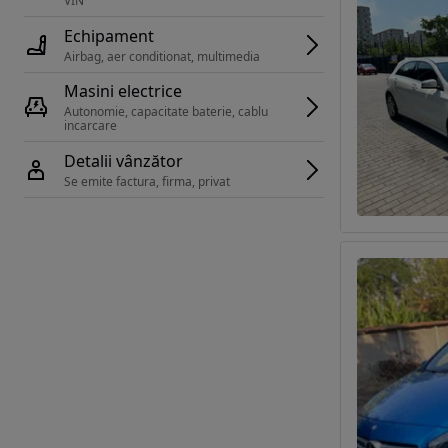
VIN 
Echipament
Airbag, aer conditionat, multimedia
Masini electrice
Autonomie, capacitate baterie, cablu 
incarcare 
Detalii vânzător
Se emite factura, firma, privat