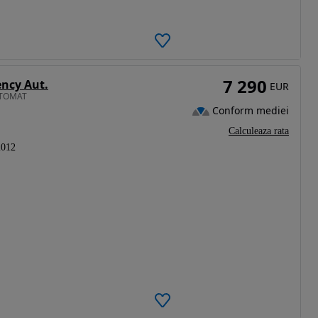
7 290
ency Aut.
EUR
UTOMAT
Conform mediei
Calculeaza rata
2012