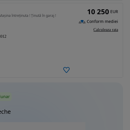
10 250
EUR
șina întreținuta ! Ținută în garaj !
Conform mediei
Calculeaza rata
2012
lunar
eche