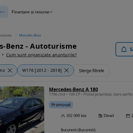
e
Finanțare și resurse
e
Finanțare
e
Instrument de evaluare a mașinii
Raport al istoricului vehiculului
ce
Blog Autovit.ro
oturisme
Mercedes-Benz
anțare
s-Benz - Autoturisme
lii verificate
S
Cum sunt organizate anunturile?
enz
W176 [2012 - 2018]
Șterge filtrele
Mercedes-Benz A 180
1796 cm3 • 109 CP • Primul proprietar, stare perfe
Promovat
102 000 km
Diesel
Bucuresti (Bucuresti)