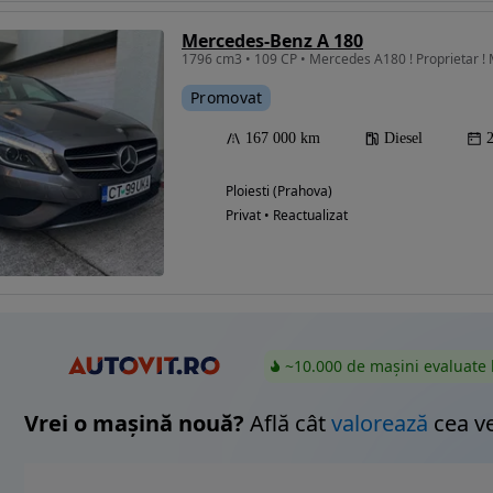
Mercedes-Benz A 180
1796 cm3 • 109 CP • Mercedes A180 ! Proprietar ! Ma
Promovat
Eligibil pentru
finantare
167 000 km
Diesel
Ploiesti (Prahova)
Privat • Reactualizat
~10.000 de mașini evaluate 
Vrei o mașină nouă?
Află cât
valorează
cea v