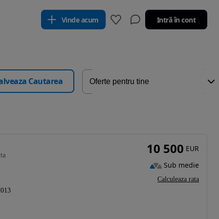
Vinde acum
Intră în cont
alveaza Cautarea
10 500
EUR
cta
Sub medie
Calculeaza rata
2013