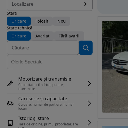
Localizare
Stare
Oricare
Folosit
Nou
Stare tehnică
Oricare
Avariat
Fără avarii
Motorizare și transmisie
Capacitate cilindrica, putere, 
transmisie
Caroserie și capacitate
Culoare, numar de portiere, numar 
locuri
Istoric și stare
Tara de origine, primul proprietar, are 