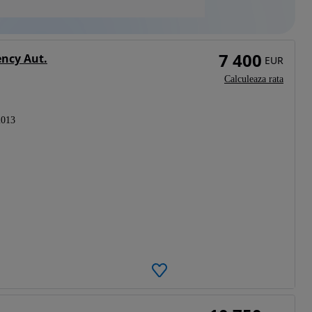
7 400
ency Aut.
EUR
Calculeaza rata
2013