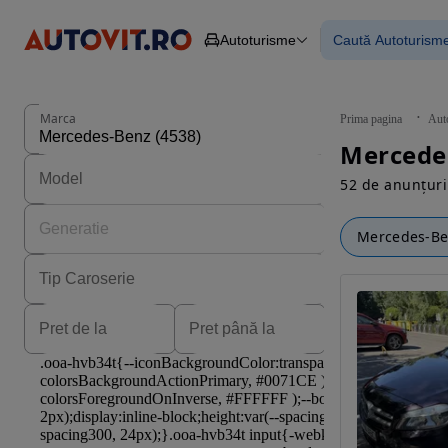
Autoturisme
Caută Autoturism
Autoturisme
Piese
Toate mașinil
Camioane
Mașinile rulat
Constructii
Mașini noi
Agro
Mașini electri
Marca
Prima pagina
Aut
Autoutilitare
Mașini cu fin
Mercede
Motociclete
Mașini cu deta
Remorci
52 de anunțuri
Mercedes-B