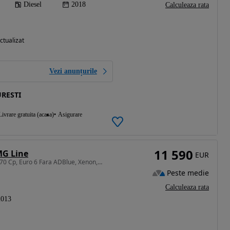
Diesel
2018
Calculeaza rata
ctualizat
Vezi anunțurile
RESTI
Livrare gratuita (acasa)
Asigurare
11 590
MG Line
EUR
2143 cm3 • 170 CP • Cdi AMG Line, Automat 7+1, 170 Cp, Euro 6 Fara ADBlue, Xenon, Led, Nav
Peste medie
Calculeaza rata
2013