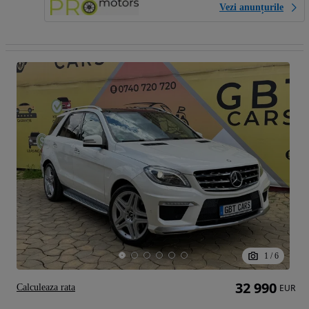
Vezi anunțurile
1
/
6
32 990
Calculeaza rata
EUR