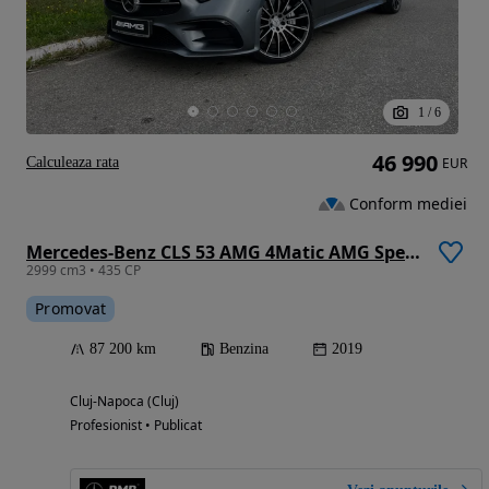
1
/
6
46 990
Calculeaza rata
EUR
Conform mediei
Mercedes-Benz CLS 53 AMG 4Matic AMG Speedshift 9G-TRONIC
2999 cm3 • 435 CP
Promovat
87 200 km
Benzina
2019
Cluj-Napoca (Cluj)
Profesionist • Publicat