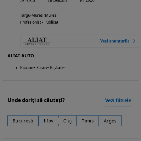
4 km
Benzina
2026
Targu-Mures (Mures)
Profesionist • Publicat
Vezi anunțurile
ALIAT AUTO
Finantare
Service
Buyback
Unde doriți să căutați?
Vezi filtrele
Bucuresti
Ilfov
Cluj
Timis
Arges