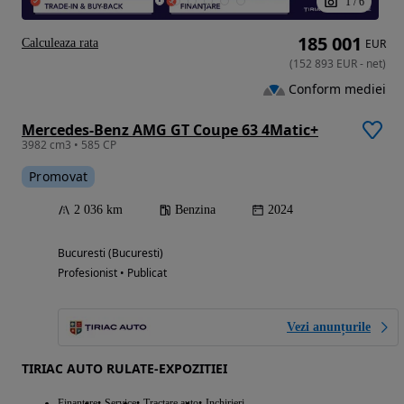
1
/
6
185 001
Calculeaza rata
EUR
(
152 893
EUR
-
net
)
Conform mediei
Mercedes-Benz AMG GT Coupe 63 4Matic+
3982 cm3 • 585 CP
Promovat
2 036 km
Benzina
2024
Bucuresti (Bucuresti)
Profesionist • Publicat
Vezi anunțurile
TIRIAC AUTO RULATE-EXPOZITIEI
Finantare
Service
Tractare auto
Inchirieri