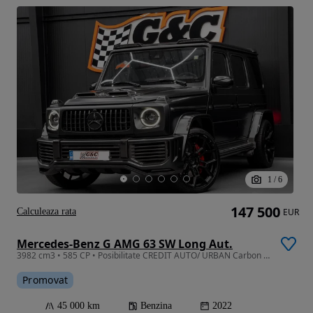
1
/
6
147 500
Calculeaza rata
EUR
Mercedes-Benz G AMG 63 SW Long Aut.
3982 cm3 • 585 CP • Posibilitate CREDIT AUTO/ URBAN Carbon Package / Masaj / Folie Parbriz
Promovat
45 000 km
Benzina
2022