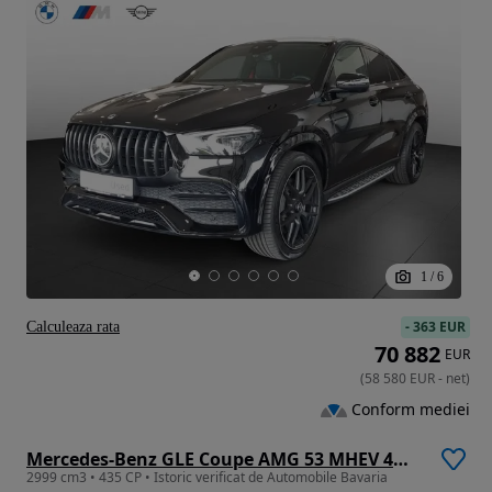
1
/
6
-
363 EUR
Calculeaza rata
70 882
EUR
(
58 580
EUR
-
net
)
Conform mediei
Mercedes-Benz GLE Coupe AMG 53 MHEV 4MATIC+
2999 cm3 • 435 CP • Istoric verificat de Automobile Bavaria