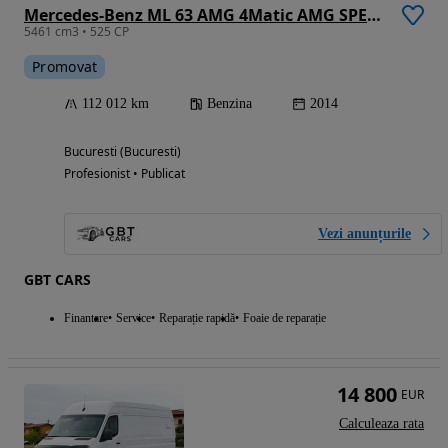
Mercedes-Benz ML 63 AMG 4Matic AMG SPEEDSHIFT 7G-TRONIC
5461 cm3 • 525 CP
Promovat
112 012 km
Benzina
2014
Bucuresti (Bucuresti)
Profesionist • Publicat
Vezi anunțurile
GBT CARS
Finantare
Service
Reparație rapidă
Foaie de reparație
14 800
EUR
Calculeaza rata