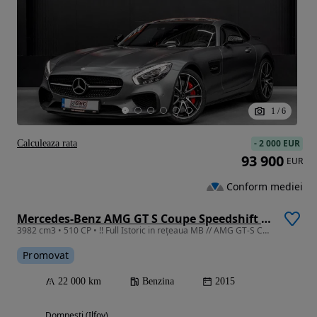
1
/
6
-
2 000 EUR
Calculeaza rata
93 900
EUR
Conform mediei
Mercedes-Benz AMG GT S Coupe Speedshift 7G-DCT Edition 1
3982 cm3 • 510 CP • !! Full Istoric in rețeaua MB // AMG GT-S Coupe Edition 1 !!
Promovat
22 000 km
Benzina
2015
Domnesti (Ilfov)