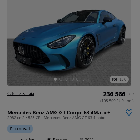
1
/
6
236 566
Calculeaza rata
EUR
(
195 509
EUR
-
net
)
Mercedes-Benz AMG GT Coupe 63 4Matic+
3982 cm3 • 585 CP • Mercedes-Benz AMG GT 63 4matic+
Promovat