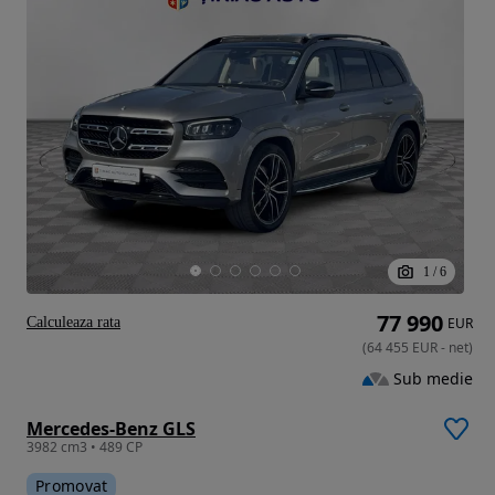
1
/
6
77 990
Calculeaza rata
EUR
(
64 455
EUR
-
net
)
Sub medie
Mercedes-Benz GLS
3982 cm3 • 489 CP
Promovat