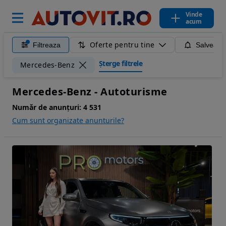
Vinde
acum
Oferte pentru tine
Filtreaza
Salveaza
Șterge filtrele
Mercedes-Benz
Mercedes-Benz - Autoturisme
Număr de anunțuri:
4 531
Cum sunt organizate anunturile?