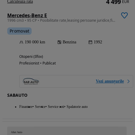
4 499
Calculeaza rata
EUR
Mercedes-Benz E
1996 cm3 • 95 CP • Posibilitate rate,leasing persoane juridice,fizice avans 0 30%
Promovat
190 000 km
Benzina
1992
Otopeni (Ilfov)
Profesionist • Publicat
Vezi anunțurile
SABAUTO
Finantare
Service
Service roti
Spalatorie auto