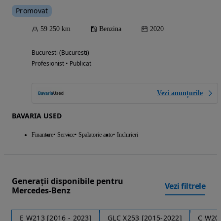
Promovat
59 250 km
Benzina
2020
Bucuresti (Bucuresti)
Profesionist • Publicat
Vezi anunțurile
BAVARIA USED
Finantare
Service
Spalatorie auto
Inchirieri
Generații disponibile pentru
Vezi filtrele
Mercedes-Benz
E W213 [2016 - 2023]
GLC X253 [2015-2022]
C W205