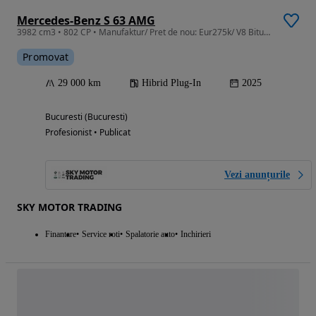
Mercedes-Benz S 63 AMG
3982 cm3 • 802 CP • Manufaktur/ Pret de nou: Eur275k/ V8 Biturbo 802PS 4M Plug In/ TVA DED
Promovat
29 000 km
Hibrid Plug-In
2025
Bucuresti (Bucuresti)
Profesionist • Publicat
Vezi anunțurile
SKY MOTOR TRADING
Finantare
Service roti
Spalatorie auto
Inchirieri