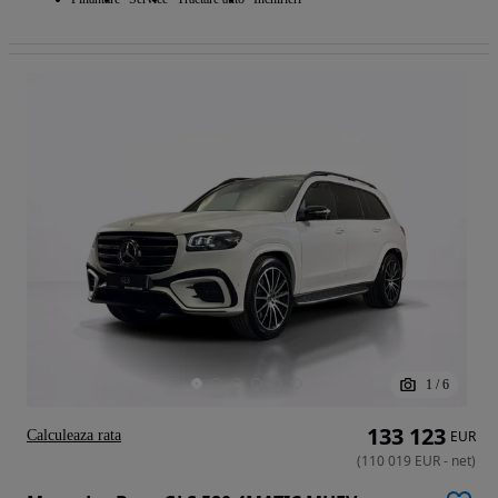
1
/
6
133 123
Calculeaza rata
EUR
(
110 019
EUR
-
net
)