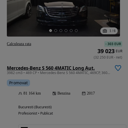
1
/
6
-
303 EUR
Calculeaza rata
39 023
EUR
(
32 250
EUR
-
net
)
Mercedes-Benz S 560 4MATIC Long Aut.
3982 cm3 • 469 CP • Mercedes-Benz S 560 4MATIC, 469CP, 360° Camera,Multibeam,First Class
Promovat
81 164 km
Benzina
2017
Bucuresti (Bucuresti)
Profesionist • Publicat