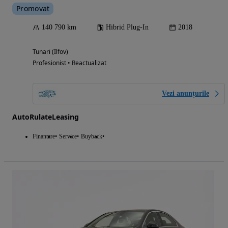
Promovat
140 790 km
Hibrid Plug-In
2018
Tunari (Ilfov)
Profesionist • Reactualizat
Vezi anunțurile
AutoRulateLeasing
Finantare
Service
Buyback