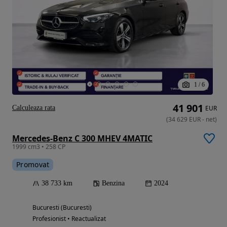
1
/
6
41 901
Calculeaza rata
EUR
(
34 629
EUR
-
net
)
Mercedes-Benz C 300 MHEV 4MATIC
1999 cm3 • 258 CP
Promovat
38 733 km
Benzina
2024
Bucuresti (Bucuresti)
Profesionist • Reactualizat