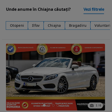
Unde anume în Chiajna căutați?
Vezi filtrele
Otopeni
Ilfov
Chiajna
Bragadiru
Voluntari
1
/
6