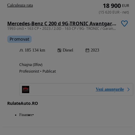
18 900
Calculeaza rata
EUR
(
15 620
EUR
-
net
)
Mercedes-Benz C 200 d 9G-TRONIC Avantgarde
1993 cm3 • 163 CP • 2023 / 2.0D - 163 CP / 9G- TRONIC / Garanție / Rate / Leasing
Promovat
185 134 km
Diesel
2023
Chiajna (Ilfov)
Profesionist • Publicat
Vezi anunțurile
RulateAuto.RO
Finantare