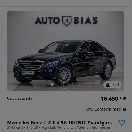
1
/
6
16 450
Calculeaza rata
EUR
Conform mediei
Mercedes-Benz C 220 d 9G-TRONIC Avantgarde
2143 cm3 • 170 CP • High-LED/Ambientale/Memorii/Burmester/Leasing Rate FARA AVANS