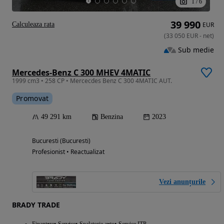
1
/
6
39 990
Calculeaza rata
EUR
(
33 050
EUR
-
net
)
Sub medie
Mercedes-Benz C 300 MHEV 4MATIC
1999 cm3 • 258 CP • Mercecdes Benz C 300 4MATIC AUT.
Promovat
49 291 km
Benzina
2023
Bucuresti (Bucuresti)
Profesionist • Reactualizat
Vezi anunțurile
BRADY TRADE
Finantare
Service
Spalatorie auto
Service ITP