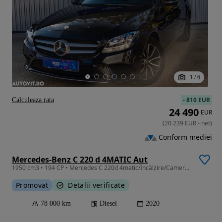
1
/
6
-
810 EUR
Calculeaza rata
24 490
EUR
(
20 239
EUR
-
net
)
Conform mediei
Mercedes-Benz C 220 d 4MATIC Aut
1950 cm3 • 194 CP • Mercedes C 220d 4matic/Încălzire/Camera/ModuriCondus - Garantie
Promovat
Detalii verificate
78 000 km
Diesel
2020