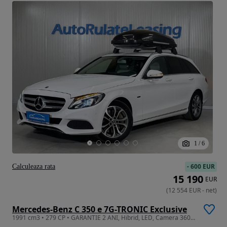
1
/
6
-
600 EUR
Calculeaza rata
15 190
EUR
(
12 554
EUR
-
net
)
Mercedes-Benz C 350 e 7G-TRONIC Exclusive
1991 cm3 • 279 CP • GARANTIE 2 ANI, Hibrid, LED, Camera 360, Scaune incalzite, Piele