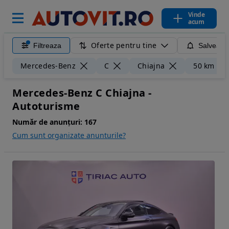
Vinde
acum
Oferte pentru tine
Filtreaza
Salveaza
Mercedes-Benz
C
Chiajna
50 km
Mercedes-Benz C Chiajna -
Autoturisme
Număr de anunțuri:
167
Cum sunt organizate anunturile?