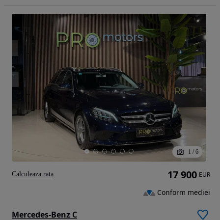
1
/
6
17 900
Calculeaza rata
EUR
Conform mediei
Mercedes-Benz C