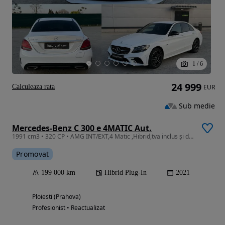
1
/
6
24 999
Calculeaza rata
EUR
Sub medie
Mercedes-Benz C 300 e 4MATIC Aut.
1991 cm3 • 320 CP • AMG INT/EXT,4 Matic ,Hibrid,tva inclus și deductibil
Promovat
199 000 km
Hibrid Plug-In
2021
Ploiesti (Prahova)
Profesionist • Reactualizat