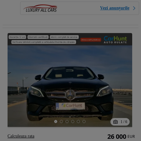
Vezi anunțurile
1
/
6
26 000
Calculeaza rata
EUR