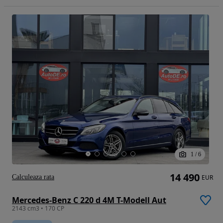
1
/
6
14 490
Calculeaza rata
EUR
Mercedes-Benz C 220 d 4M T-Modell Aut
2143 cm3 • 170 CP