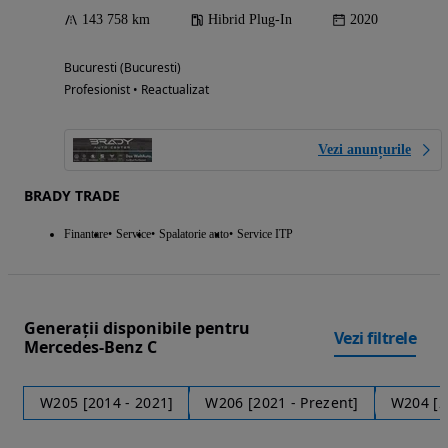
143 758 km
Hibrid Plug-In
2020
Bucuresti (Bucuresti)
Profesionist • Reactualizat
Vezi anunțurile
BRADY TRADE
Finantare
Service
Spalatorie auto
Service ITP
Generații disponibile pentru
Vezi filtrele
Mercedes-Benz C
W205 [2014 - 2021]
W206 [2021 - Prezent]
W204 [2