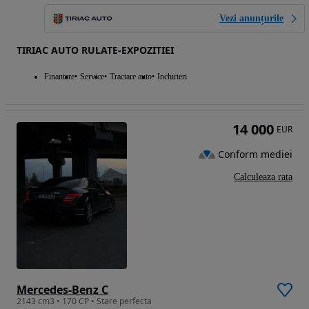
Vezi anunțurile
TIRIAC AUTO RULATE-EXPOZITIEI
Finantare
Service
Tractare auto
Inchirieri
14 000
EUR
Conform mediei
Calculeaza rata
Mercedes-Benz C
2143 cm3 • 170 CP • Stare perfecta