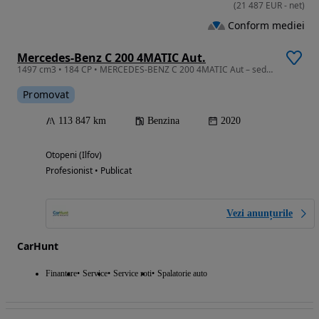
(
21 487
EUR
-
net
)
Conform mediei
Mercedes-Benz C 200 4MATIC Aut.
1497 cm3 • 184 CP • MERCEDES-BENZ C 200 4MATIC Aut – sedan premium, rafinat și performant,
Promovat
113 847 km
Benzina
2020
Otopeni (Ilfov)
Profesionist • Publicat
Vezi anunțurile
CarHunt
Finantare
Service
Service roti
Spalatorie auto