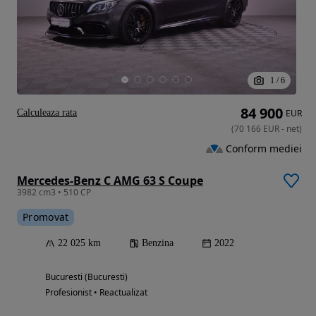
1
/
6
84 900
Calculeaza rata
EUR
(
70 166
EUR
-
net
)
Conform mediei
Mercedes-Benz C AMG 63 S Coupe
3982 cm3 • 510 CP
Promovat
22 025 km
Benzina
2022
Bucuresti (Bucuresti)
Profesionist • Reactualizat