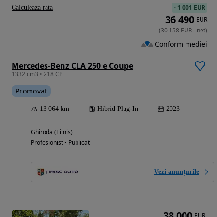
-
1 001 EUR
Calculeaza rata
36 490
EUR
(
30 158
EUR
-
net
)
Conform mediei
Mercedes-Benz CLA 250 e Coupe
1332 cm3 • 218 CP
Promovat
13 064 km
Hibrid Plug-In
2023
Ghiroda (Timis)
Profesionist • Publicat
Vezi anunțurile
38 000
EUR