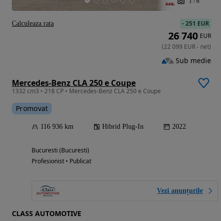
1
/
6
-
251 EUR
Calculeaza rata
26 740
EUR
(
22 099
EUR
-
net
)
Sub medie
Mercedes-Benz CLA 250 e Coupe
1332 cm3 • 218 CP • Mercedes-Benz CLA 250 e Coupe
Promovat
116 936 km
Hibrid Plug-In
2022
Bucuresti (Bucuresti)
Profesionist • Publicat
Vezi anunțurile
CLASS AUTOMOTIVE