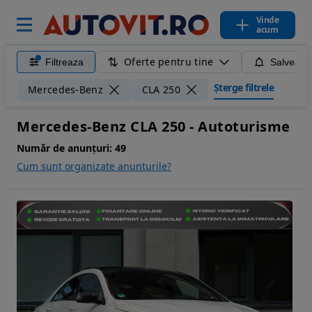
Vinde
acum
Oferte pentru tine
Filtreaza
Salveaza
Șterge filtrele
Mercedes-Benz
CLA 250
Mercedes-Benz CLA 250 - Autoturisme
Număr de anunțuri:
49
Cum sunt organizate anunturile?