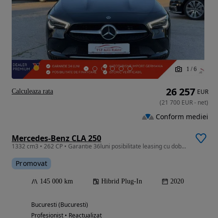
1
/
6
26 257
Calculeaza rata
EUR
(
21 700
EUR
-
net
)
Conform mediei
Mercedes-Benz CLA 250
1332 cm3 • 262 CP • Garantie 36luni posibilitate leasing cu dobanda anuala fixa de 3.70%
Promovat
145 000 km
Hibrid Plug-In
2020
Bucuresti (Bucuresti)
Profesionist • Reactualizat