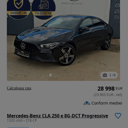
1
/
6
28 998
Calculeaza rata
EUR
(
23 965
EUR
-
net
)
Conform mediei
Mercedes-Benz CLA 250 e 8G-DCT Progressive
1332 cm3 • 218 CP