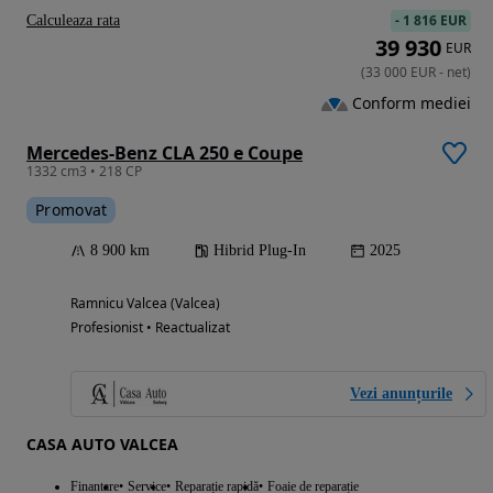
-
1 816 EUR
Calculeaza rata
39 930
EUR
(
33 000
EUR
-
net
)
Conform mediei
Mercedes-Benz CLA 250 e Coupe
1332 cm3 • 218 CP
Promovat
8 900 km
Hibrid Plug-In
2025
Ramnicu Valcea (Valcea)
Profesionist • Reactualizat
Vezi anunțurile
CASA AUTO VALCEA
Finantare
Service
Reparație rapidă
Foaie de reparație