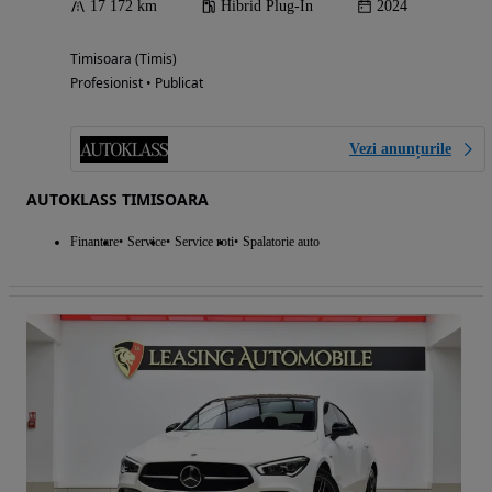
17 172 km
Hibrid Plug-In
2024
Timisoara (Timis)
Profesionist • Publicat
Vezi anunțurile
AUTOKLASS TIMISOARA
Finantare
Service
Service roti
Spalatorie auto