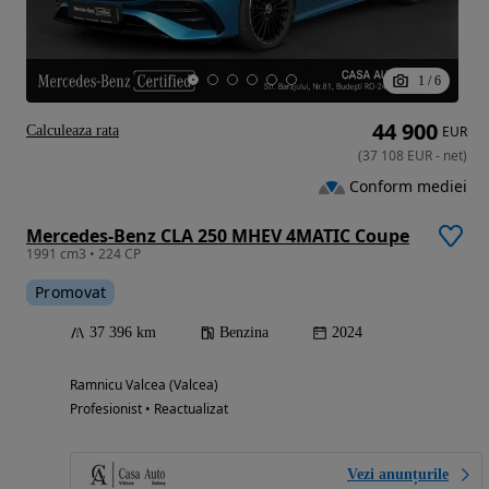
1
/
6
44 900
Calculeaza rata
EUR
(
37 108
EUR
-
net
)
Conform mediei
Mercedes-Benz CLA 250 MHEV 4MATIC Coupe
1991 cm3 • 224 CP
Promovat
37 396 km
Benzina
2024
Ramnicu Valcea (Valcea)
Profesionist • Reactualizat
Vezi anunțurile