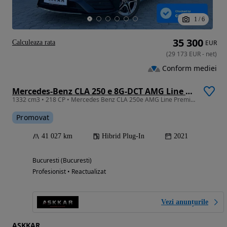
1
/
6
35 300
Calculeaza rata
EUR
(
29 173
EUR
-
net
)
Conform mediei
Mercedes-Benz CLA 250 e 8G-DCT AMG Line Advanced Plus
1332 cm3 • 218 CP • Mercedes Benz CLA 250e AMG Line Premium Plus
Promovat
41 027 km
Hibrid Plug-In
2021
Bucuresti (Bucuresti)
Profesionist • Reactualizat
Vezi anunțurile
ASKKAR