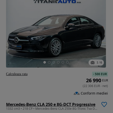
1
/
6
-
500 EUR
Calculeaza rata
26 990
EUR
(
22 306
EUR
-
net
)
Conform mediei
Mercedes-Benz CLA 250 e 8G-DCT Progressive
1332 cm3 • 218 CP • Mercedes-Benz CLA 250e 8G-Tronic Tva Deductibil Leasing Rate Credit