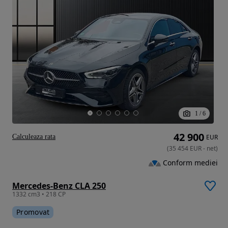
1
/
6
42 900
Calculeaza rata
EUR
(
35 454
EUR
-
net
)
Conform mediei
Mercedes-Benz CLA 250
1332 cm3 • 218 CP
Promovat