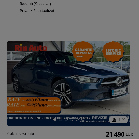
Radauti (Suceava)
Privat • Reactualizat
1
/
6
21 490
Calculeaza rata
EUR