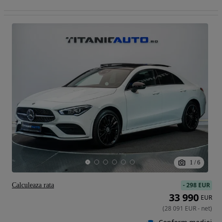
1
/
6
-
298 EUR
Calculeaza rata
33 990
EUR
(
28 091
EUR
-
net
)