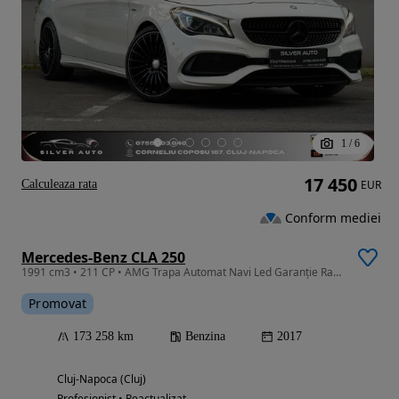
1
/
6
17 450
Calculeaza rata
EUR
Conform mediei
Mercedes-Benz CLA 250
1991 cm3 • 211 CP • AMG Trapa Automat Navi Led Garanție Rate Revizie
Promovat
173 258 km
Benzina
2017
Cluj-Napoca (Cluj)
Profesionist • Reactualizat