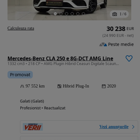
1
/
6
30 238
Calculeaza rata
EUR
(
24 990
EUR
-
net
)
Peste medie
Mercedes-Benz CLA 250 e 8G-DCT AMG Line
1332 cm3 • 218 CP • AMG Plugin Hibrid Ceasuri Digitale Scaune Încălzite Lumini ambi Garant
Promovat
97 552 km
Hibrid Plug-In
2020
Galati (Galati)
Profesionist • Reactualizat
Vezi anunțurile