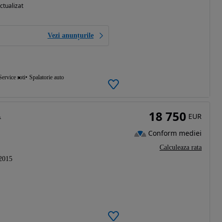
ctualizat
Vezi anunțurile
Service roti
Spalatorie auto
18 750
.
EUR
Conform mediei
Calculeaza rata
2015