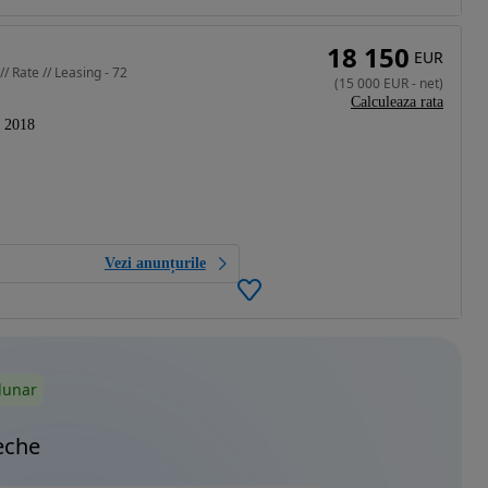
18 150
EUR
 Rate // Leasing - 72
(
15 000
EUR
-
net
)
Calculeaza rata
2018
Vezi anunțurile
lunar
eche