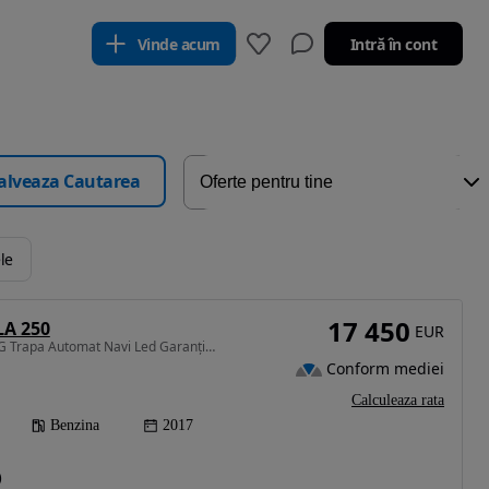
Vinde acum
Intră în cont
alveaza Cautarea
ele
17 450
LA 250
EUR
1991 cm3 • 211 CP • AMG Trapa Automat Navi Led Garanție Rate Revizie
Conform mediei
Calculeaza rata
Benzina
2017
)