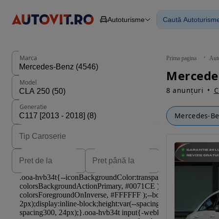
Autoturisme
Caută Autoturism
Autoturisme
Piese
Toate mașinil
Camioane
Mașinile rulat
Constructii
Mașini noi
Agro
Mașini electri
Marca
Prima pagina
Aut
Autoutilitare
Mașini cu fin
Motociclete
Mașini cu deta
Model
Remorci
8 anunțuri
C
Generatie
Mercedes-B