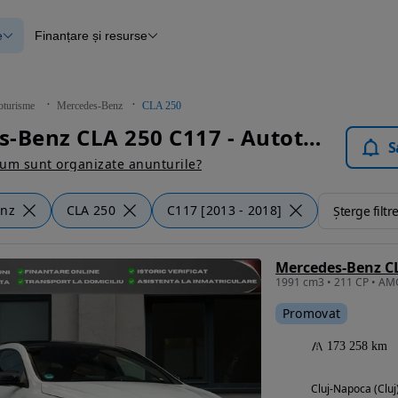
e
Finanțare și resurse
e
Finanțare
e
Instrument de evaluare a mașinii
Raport al istoricului vehiculului
ce
Blog Autovit.ro
oturisme
Mercedes-Benz
CLA 250
anțare
Mercedes-Benz CLA 250 C117 - Autoturisme
lii verificate
S
um sunt organizate anunturile?
enz
CLA 250
C117 [2013 - 2018]
Șterge filtr
Mercedes-Benz C
Promovat
173 258 km
Cluj-Napoca (Cluj