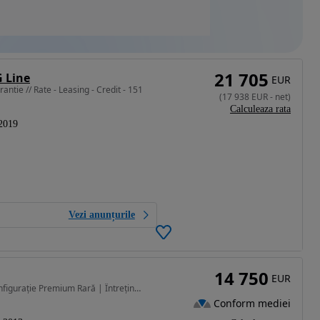
21 705
 Line
EUR
tie // Rate - Leasing - Credit - 151
(
17 938
EUR
-
net
)
Calculeaza rata
2019
Vezi anunțurile
14 750
EUR
1991 cm3 • 211 CP • Mercedes-Benz CLA 250 – Configurație Premium Rară | Întreținut Exempla
Conform mediei