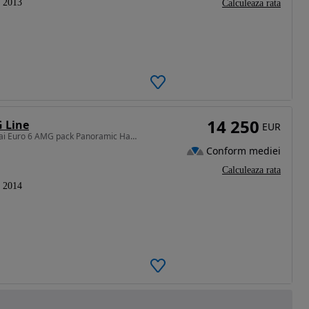
2013
Calculeaza rata
14 250
 Line
EUR
1991 cm3 • 211 CP • Mercedes Cla 2.0 Turbo 211 cai Euro 6 AMG pack Panoramic HarmanKardon
Conform mediei
Calculeaza rata
2014