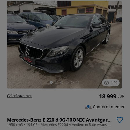
1
/
6
18 999
Calculeaza rata
EUR
Conform mediei
Mercedes-Benz E 220 d 9G-TRONIC Avantgarde
1950 cm3 • 194 CP • Mercedes E220d // Vindem in Rate Avans Zero cu Buletinul //