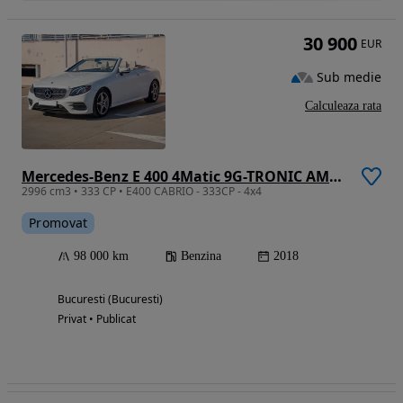
30 900
EUR
Sub medie
Calculeaza rata
Mercedes-Benz E 400 4Matic 9G-TRONIC AMG Line
2996 cm3 • 333 CP • E400 CABRIO - 333CP - 4x4
Promovat
98 000 km
Benzina
2018
Bucuresti (Bucuresti)
Privat • Publicat