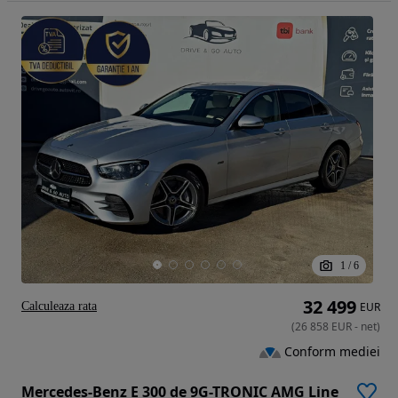
1
/
6
32 499
Calculeaza rata
EUR
(
26 858
EUR
-
net
)
Conform mediei
Mercedes-Benz E 300 de 9G-TRONIC AMG Line