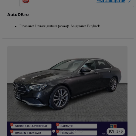
Vezi anunțurile
AutoDE.ro
Finantare
Livrare gratuita (acasa)
Asigurare
Buyback
1
/
6