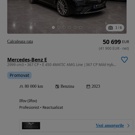
1
/
6
50 699
Calculeaza rata
EUR
(
41 900
EUR
-
net
)
Mercedes-Benz E
2999 cm3 • 367 CP • E 450 4MATIC AMG Line |367 CP Mild Hybrid| Panoramic| Burmester | 360
Promovat
80 000 km
Benzina
2023
Ilfov (Ilfov)
Profesionist • Reactualizat
Vezi anunțurile