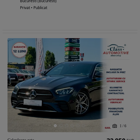
Bucuresti (Bucuresti)
Privat • Publicat
1
/
6