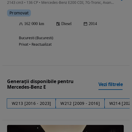
2143 cm3 • 136 CP • Mercedes-Benz E200 CDI, 7G-Tronic, Avantgarde, Facelift, 2014
Promovat
162 000 km
Diesel
2014
Bucuresti (Bucuresti)
Privat • Reactualizat
Generații disponibile pentru
Vezi filtrele
Mercedes-Benz E
W213 [2016 - 2023]
W212 [2009 - 2016]
W214 [2023