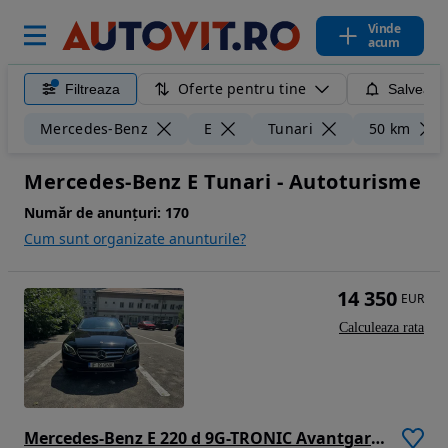
Vinde
acum
Oferte pentru tine
Filtreaza
Salveaza
Mercedes-Benz
E
Tunari
50 km
Mercedes-Benz E Tunari - Autoturisme
Număr de anunțuri:
170
Cum sunt organizate anunturile?
14 350
EUR
Calculeaza rata
Mercedes-Benz E 220 d 9G-TRONIC Avantgarde