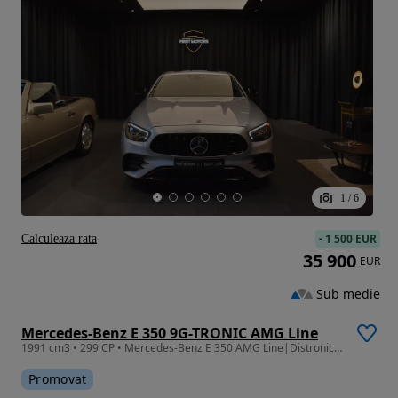
1
/
6
-
1 500 EUR
Calculeaza rata
35 900
EUR
Sub medie
Mercedes-Benz E 350 9G-TRONIC AMG Line
1991 cm3 • 299 CP • Mercedes-Benz E 350 AMG Line|Distronic|Burmester|360|
Promovat