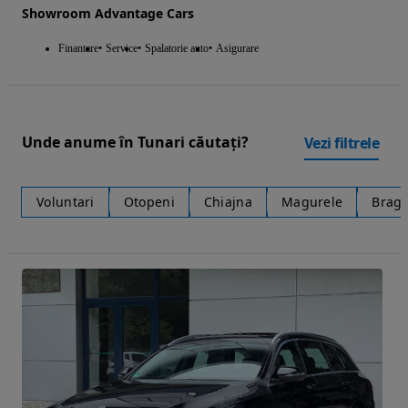
Showroom Advantage Cars
Finantare
Service
Spalatorie auto
Asigurare
Unde anume în Tunari căutați?
Vezi filtrele
Voluntari
Otopeni
Chiajna
Magurele
Braga