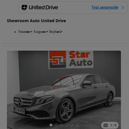
Vezi anunțurile
Showroom Auto United Drive
Finantare
Asigurare
Buyback
1
/
6