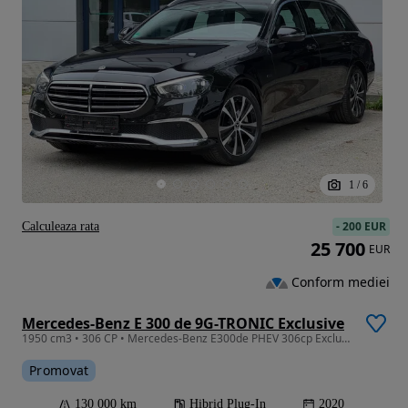
1
/
6
-
200 EUR
Calculeaza rata
25 700
EUR
Conform mediei
Mercedes-Benz E 300 de 9G-TRONIC Exclusive
1950 cm3 • 306 CP • Mercedes-Benz E300de PHEV 306cp Exclusive
Promovat
130 000 km
Hibrid Plug-In
2020