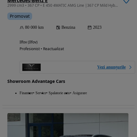
Mercedes-Benz E
2999 cm3 • 367 CP • E 450 4MATIC AMG Line |367 CP Mild Hybrid| Panoramic| Burmester | 360
Promovat
80 000 km
Benzina
2023
Ilfov (Ilfov)
Profesionist • Reactualizat
Vezi anunțurile
Showroom Advantage Cars
Finantare
Service
Spalatorie auto
Asigurare