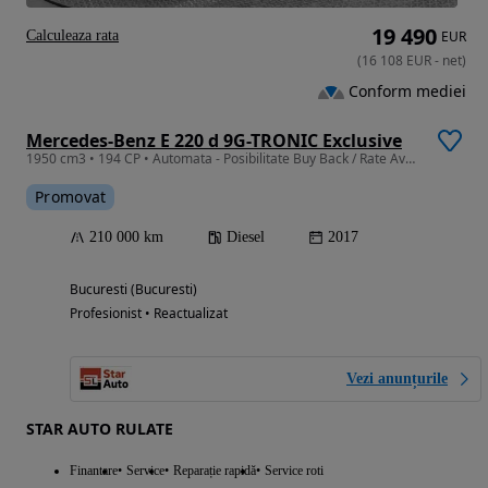
19 490
Calculeaza rata
EUR
(
16 108
EUR
-
net
)
Conform mediei
Mercedes-Benz E 220 d 9G-TRONIC Exclusive
1950 cm3 • 194 CP • Automata - Posibilitate Buy Back / Rate Avans 0% / Garantie 36 Luni
Promovat
210 000 km
Diesel
2017
Bucuresti (Bucuresti)
Profesionist • Reactualizat
Vezi anunțurile
STAR AUTO RULATE
Finantare
Service
Reparație rapidă
Service roti