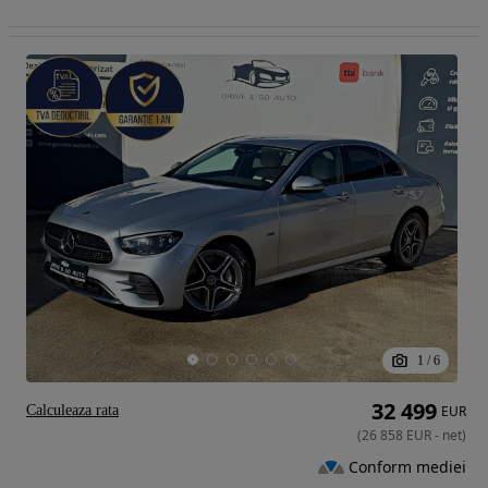
1
/
6
32 499
Calculeaza rata
EUR
(
26 858
EUR
-
net
)
Conform mediei