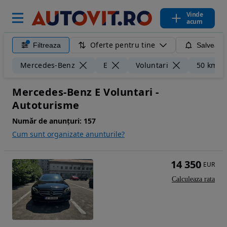
Vinde
acum
Oferte pentru tine
Filtreaza
Salveaza
Mercedes-Benz
E
Voluntari
50 km
Mercedes-Benz E Voluntari -
Autoturisme
Număr de anunțuri:
157
Cum sunt organizate anunturile?
14 350
EUR
Calculeaza rata