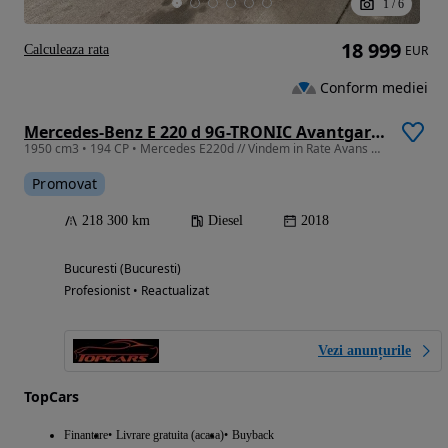
1
/
6
18 999
Calculeaza rata
EUR
Conform mediei
Mercedes-Benz E 220 d 9G-TRONIC Avantgarde
1950 cm3 • 194 CP • Mercedes E220d // Vindem in Rate Avans Zero cu Buletinul //
Promovat
218 300 km
Diesel
2018
Bucuresti (Bucuresti)
Profesionist • Reactualizat
Vezi anunțurile
TopCars
Finantare
Livrare gratuita (acasa)
Buyback