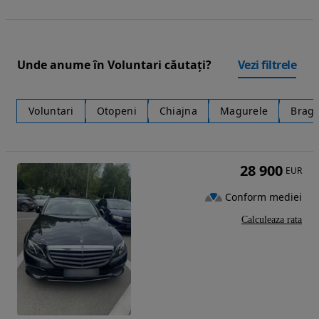
Unde anume în Voluntari căutați?
Vezi filtrele
Voluntari
Otopeni
Chiajna
Magurele
Braga
28 900
EUR
Conform mediei
Calculeaza rata