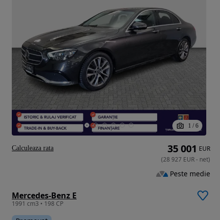
1
/
6
35 001
Calculeaza rata
EUR
(
28 927
EUR
-
net
)
Peste medie
Mercedes-Benz E
1991 cm3 • 198 CP