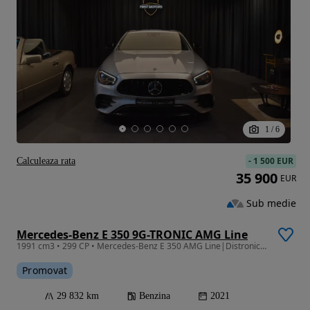
1
/
6
-
1 500 EUR
Calculeaza rata
35 900
EUR
Sub medie
Mercedes-Benz E 350 9G-TRONIC AMG Line
1991 cm3 • 299 CP • Mercedes-Benz E 350 AMG Line|Distronic|Burmester|360|
Promovat
29 832 km
Benzina
2021