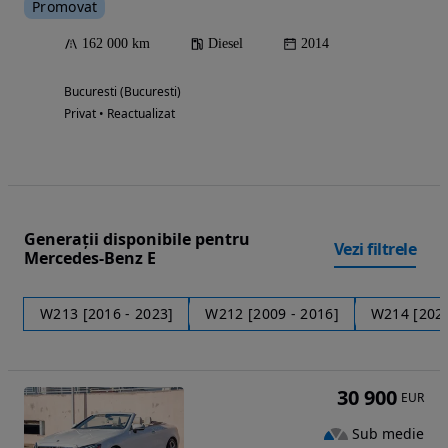
Promovat
162 000 km
Diesel
2014
Bucuresti (Bucuresti)
Privat • Reactualizat
Generații disponibile pentru
Vezi filtrele
Mercedes-Benz E
W213 [2016 - 2023]
W212 [2009 - 2016]
W214 [2023
30 900
EUR
Sub medie