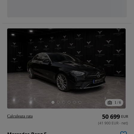
1
/
6
50 699
Calculeaza rata
EUR
(
41 900
EUR
-
net
)