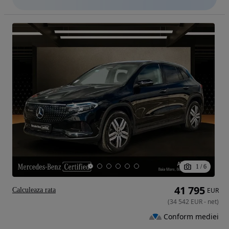
1
/
6
41 795
Calculeaza rata
EUR
(
34 542
EUR
-
net
)
Conform mediei