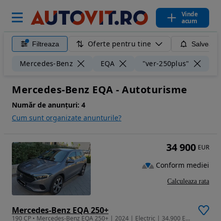
Vinde
acum
Oferte pentru tine
Filtreaza
Salveaza
Șt
Mercedes-Benz
EQA
"ver-250plus"
Mercedes-Benz EQA - Autoturisme
Număr de anunțuri:
4
Cum sunt organizate anunturile?
34 900
EUR
Conform mediei
Calculeaza rata
Mercedes-Benz EQA 250+
190 CP • Mercedes-Benz EQA 250+ | 2024 | Electric | 34.900 EUR (TVA inclus)