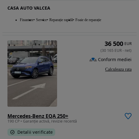
CASA AUTO VALCEA
Finantare
Service
Reparație rapidă
Foaie de reparație
36 500
EUR
(
30 165
EUR
-
net
)
Conform mediei
Calculeaza rata
Mercedes-Benz EQA 250+
190 CP • Garanție activă, revizie recentă
Detalii verificate