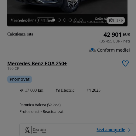
1
/
6
42 901
Calculeaza rata
EUR
(
35 455
EUR
-
net
)
Conform mediei
Mercedes-Benz EQA 250+
190 CP
Promovat
17 000 km
Electric
2025
Ramnicu Valcea (Valcea)
Profesionist • Reactualizat
Vezi anunțurile