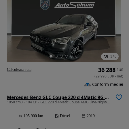
1
/
6
36 288
Calculeaza rata
EUR
(
29 990
EUR
-
net
)
Conform mediei
Mercedes-Benz GLC Coupe 220 d 4Matic 9G-TRONIC AMG Line
1950 cm3 • 194 CP • GLC 220 d 4Matic Coupe AMG Line/Night/MBUX Navi/Camera
105 900 km
Diesel
2019