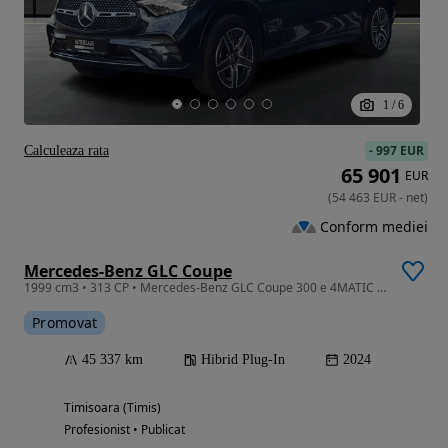
1
/
6
-
997 EUR
Calculeaza rata
65 901
EUR
(
54 463
EUR
-
net
)
Conform mediei
Mercedes-Benz GLC Coupe
1999 cm3 • 313 CP • Mercedes-Benz GLC Coupe 300 e 4MATIC Plug-in Hybrid, an 2024
Promovat
45 337 km
Hibrid Plug-In
2024
Timisoara (Timis)
Profesionist • Publicat