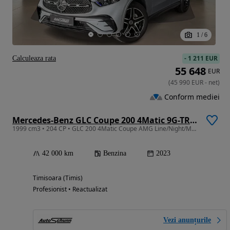
1
/
6
-
1 211 EUR
Calculeaza rata
55 648
EUR
(
45 990
EUR
-
net
)
Conform mediei
Mercedes-Benz GLC Coupe 200 4Matic 9G-TRONIC Edition AMG Line
1999 cm3 • 204 CP • GLC 200 4Matic Coupe AMG Line/Night/Memory/Digital Light
42 000 km
Benzina
2023
Timisoara (Timis)
Profesionist • Reactualizat
Vezi anunțurile