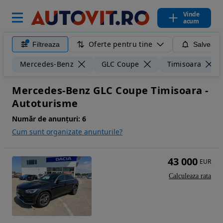
Vinde
acum
Oferte pentru tine
Filtreaza
Salveaza
Mercedes-Benz
GLC Coupe
Timisoara
Mercedes-Benz GLC Coupe Timisoara -
Autoturisme
Număr de anunțuri:
6
Cum sunt organizate anunturile?
43 000
EUR
Calculeaza rata