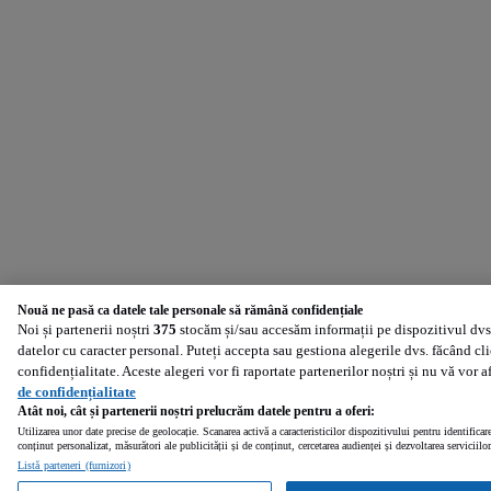
Nouă ne pasă ca datele tale personale să rămână confidențiale
Noi și partenerii noștri
375
stocăm și/sau accesăm informații pe dispozitivul dvs.
datelor cu caracter personal. Puteți accepta sau gestiona alegerile dvs. făcând cl
confidențialitate. Aceste alegeri vor fi raportate partenerilor noștri și nu vă vor 
de confidențialitate
Atât noi, cât și partenerii noștri prelucrăm datele pentru a oferi:
Utilizarea unor date precise de geolocație. Scanarea activă a caracteristicilor dispozitivului pentru identificar
conținut personalizat, măsurători ale publicității și de conținut, cercetarea audienței și dezvoltarea serviciilor
Listă parteneri (furnizori)