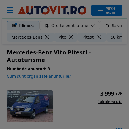
Vinde
acum
Oferte pentru tine
Filtreaza
Salveaza
Mercedes-Benz
Vito
Pitesti
50 km
Mercedes-Benz Vito Pitesti -
Autoturisme
Număr de anunțuri:
8
Cum sunt organizate anunturile?
3 999
EUR
Calculeaza rata