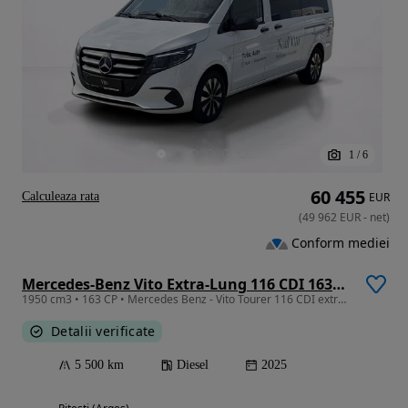
1
/
6
60 455
Calculeaza rata
EUR
(
49 962
EUR
-
net
)
Conform mediei
Mercedes-Benz Vito Extra-Lung 116 CDI 163CP RWD 9AT Select
1950 cm3 • 163 CP • Mercedes Benz - Vito Tourer 116 CDI extra-lung SELECT
Detalii verificate
5 500 km
Diesel
2025