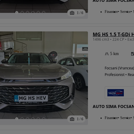
AUTO SIMA FOCSAN
Finantare
Service
1
/
6
Eligibil pentru
finantare
MG HS 1.5 T-GDi 
5 km
Focsani (Vrancea
Profesionist • Rea
AUTO SIMA FOCSAN
Finantare
Service
1
/
6