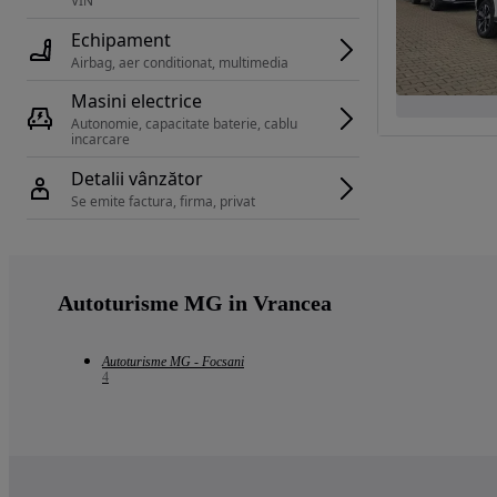
VIN 
Echipament
Airbag, aer conditionat, multimedia
Masini electrice
Autonomie, capacitate baterie, cablu 
incarcare 
Detalii vânzător
Se emite factura, firma, privat
Autoturisme MG in Vrancea
Autoturisme MG - Focsani
4