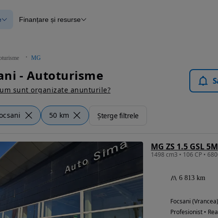
e
Finanțare și resurse
e
Finanțare
e
Instrument de evaluare a mașinii
Raport al istoricului vehiculului
ce
Blog Autovit.ro
oturisme
MG
anțare
ni - Autoturisme
lii verificate
S
um sunt organizate anunturile?
ocsani
50 km
Șterge filtrele
MG ZS 1.5 GSL 5M
6 813 km
Focsani (Vrancea
Profesionist • Rea