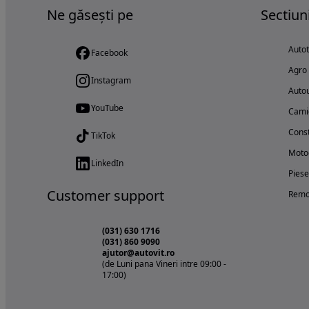
Ne găsești pe
Sectiun
Auto
Facebook
Agro
Instagram
Autou
YouTube
Cami
Const
TikTok
Motoc
LinkedIn
Piese
Customer support
Remo
(031) 630 1716
(031) 860 9090
ajutor@autovit.ro
(de Luni pana Vineri intre 09:00 -
17:00)