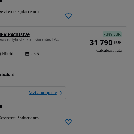
I
Service roti
Spalatorie auto
HEV Exclusive
-
389 EUR
1496 cm3 • 224 CP • Exclusive, Hybrid +, 7 ani Garantie, TVA inclus, Auto pe stoc
31 790
EUR
Calculeaza rata
Hibrid
2025
)
ctualizat
Vezi anunțurile
I
Service roti
Spalatorie auto