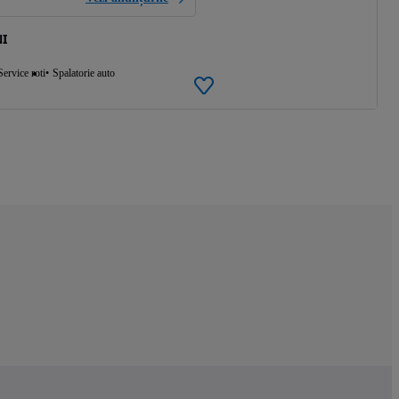
I
Service roti
Spalatorie auto