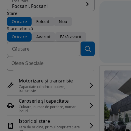
Localizare
Focsani, Focsani
Stare
Oricare
Folosit
Nou
Stare tehnică
Oricare
Avariat
Fără avarii
Motorizare și transmisie
Capacitate cilindrica, putere, 
transmisie
Caroserie și capacitate
Culoare, numar de portiere, numar 
locuri
Istoric și stare
Tara de origine, primul proprietar, are 