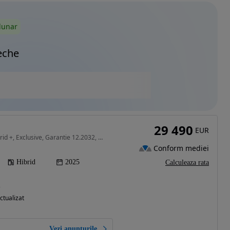
lunar
eche
29 490
EUR
1496 cm3 • 224 CP • Hybrid +, Exclusive, Garantie 12.2032, TVA deductibil
Conform mediei
Hibrid
2025
Calculeaza rata
)
ctualizat
Vezi anunțurile