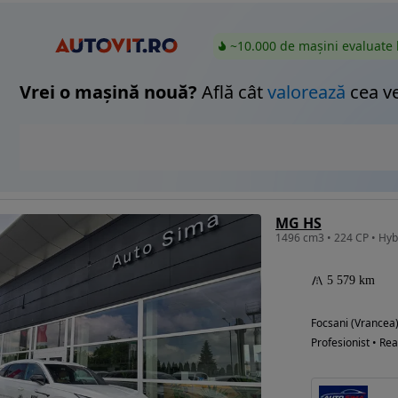
~10.000 de mașini evaluate 
Vrei o mașină nouă?
Află cât
valorează
cea v
MG HS
5 579 km
Focsani (Vrancea
Profesionist • Rea