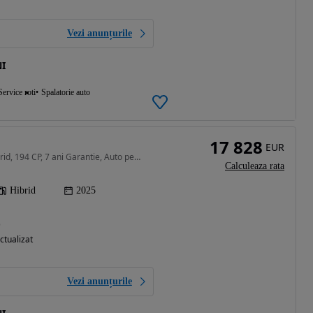
Vezi anunțurile
I
Service roti
Spalatorie auto
17 828
EUR
1490 cm3 • 194 CP • Hybrid, 194 CP, 7 ani Garantie, Auto pe stoc cu livrare imediata
Calculeaza rata
Hibrid
2025
)
ctualizat
Vezi anunțurile