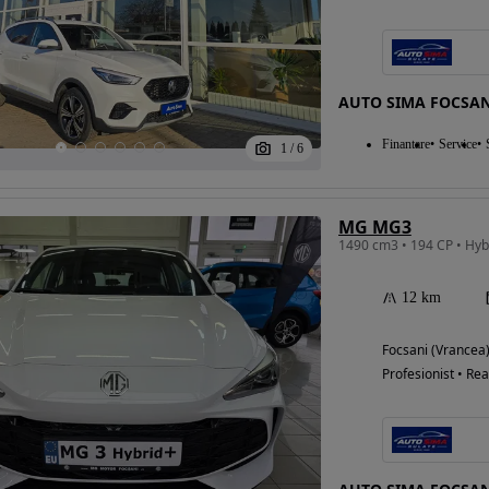
AUTO SIMA FOCSAN
Finantare
Service
1
/
6
MG MG3
12 km
Focsani (Vrancea
Profesionist • Rea