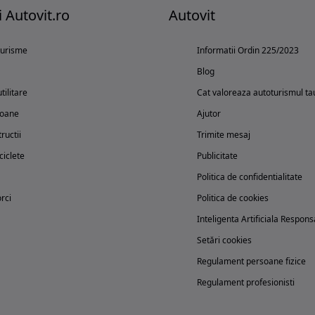
i Autovit.ro
Autovit
turisme
Informatii Ordin 225/2023
Blog
tilitare
Cat valoreaza autoturismul ta
oane
Ajutor
ructii
Trimite mesaj
iclete
Publicitate
Politica de confidentialitate
rci
Politica de cookies
Inteligenta Artificiala Respons
Setări cookies
Regulament persoane fizice
Regulament profesionisti