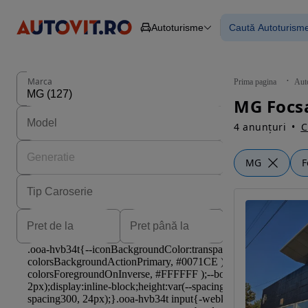
Autoturisme
Caută Autoturism
Autoturisme
Piese
Toate mașinil
Camioane
Mașinile rulat
Constructii
Mașini noi
Agro
Mașini electri
Marca
Prima pagina
Aut
Autoutilitare
Mașini cu fin
MG Focsa
Motociclete
Mașini cu deta
Remorci
4 anunțuri
C
MG
F