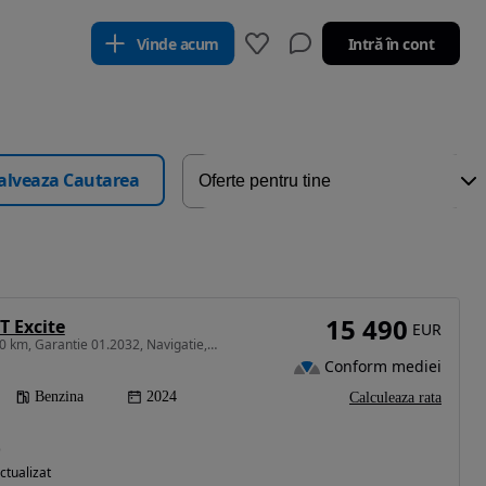
Vinde acum
Intră în cont
alveaza Cautarea
15 490
T Excite
EUR
1498 cm3 • 106 CP • 6800 km, Garantie 01.2032, Navigatie, LED, Unic proprietar de nou
Conform mediei
Benzina
2024
Calculeaza rata
)
ctualizat