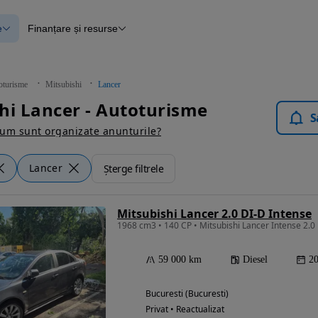
e
Finanțare și resurse
e
Finanțare
e
Instrument de evaluare a mașinii
Raport al istoricului vehiculului
ce
Blog Autovit.ro
oturisme
Mitsubishi
Lancer
anțare
hi Lancer - Autoturisme
lii verificate
S
um sunt organizate anunturile?
Lancer
Șterge filtrele
Mitsubishi Lancer 2.0 DI-D Intense
59 000 km
Diesel
2
Bucuresti (Bucuresti)
Privat • Reactualizat