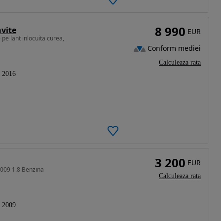
8 990
nvite
EUR
 pe lant inlocuita curea,
Conform mediei
Calculeaza rata
2016
3 200
EUR
2009 1.8 Benzina
Calculeaza rata
2009