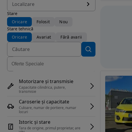
Localizare
Stare
Oricare
Folosit
Nou
Stare tehnică
Oricare
Avariat
Fără avarii
Motorizare și transmisie
Capacitate cilindrica, putere, 
transmisie
Caroserie și capacitate
Culoare, numar de portiere, numar 
locuri
Istoric și stare
Tara de origine, primul proprietar, are 