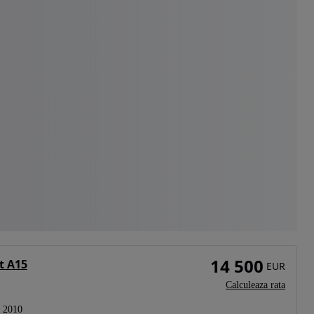
14 500
t A15
EUR
Calculeaza rata
2010