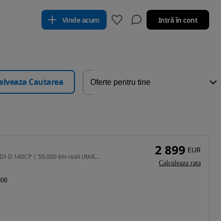
Vinde acum
Intră în cont
alveaza Cautarea
2 899
EUR
1968 cm3 • 140 CP • Mitsubishi Lancer Intense 2.0 DI-D 140CP | 59.000 km reali (RAR),18"
Calculeaza rata
008