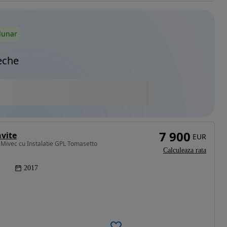
lunar
eche
7 900
nvite
EUR
 Mivec cu Instalatie GPL Tomasetto
Calculeaza rata
2017