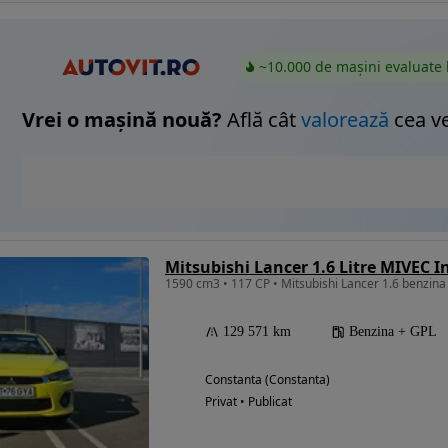
~10.000 de mașini evaluate 
Vrei o mașină nouă?
Află cât
valorează
cea v
Mitsubishi Lancer 1.6 Litre MIVEC I
1590 cm3 • 117 CP • Mitsubishi Lancer 1.6 benzina
129 571 km
Benzina + GPL
Constanta (Constanta)
Privat • Publicat