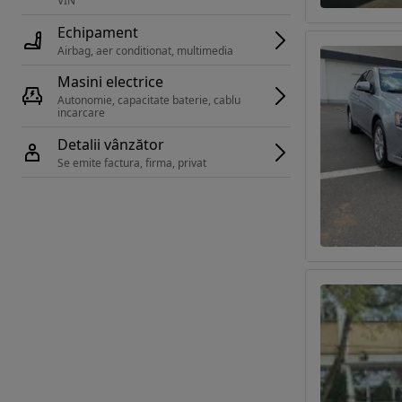
VIN 
Echipament
Airbag, aer conditionat, multimedia
Masini electrice
Autonomie, capacitate baterie, cablu 
incarcare 
Detalii vânzător
Se emite factura, firma, privat