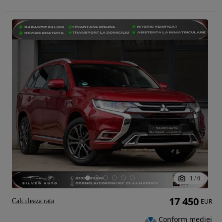
1
/
6
17 450
Calculeaza rata
EUR
Conform mediei