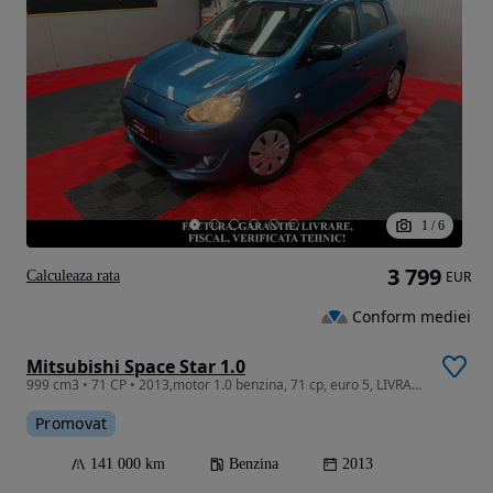
1
/
6
3 799
Calculeaza rata
EUR
Conform mediei
Mitsubishi Space Star 1.0
999 cm3 • 71 CP • 2013,motor 1.0 benzina, 71 cp, euro 5, LIVRARE GRATUITA, GARANTIE
Promovat
141 000 km
Benzina
2013