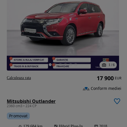
1
/
6
17 900
Calculeaza rata
EUR
Conform mediei
Mitsubishi Outlander
2360 cm3 • 224 CP
Promovat
129 684 km
Hibrid Plug-In
2018