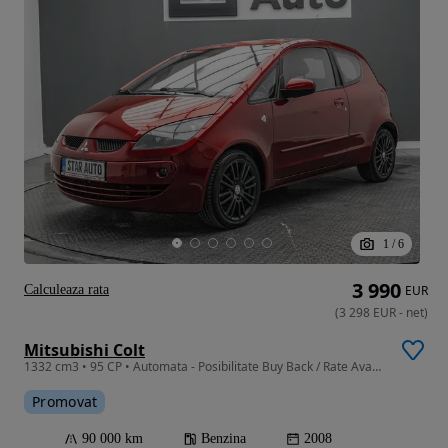
1
/
6
3 990
Calculeaza rata
EUR
(
3 298
EUR
-
net
)
Mitsubishi Colt
1332 cm3 • 95 CP • Automata - Posibilitate Buy Back / Rate Avans 0% / Garantie 36 Luni
Promovat
90 000 km
Benzina
2008