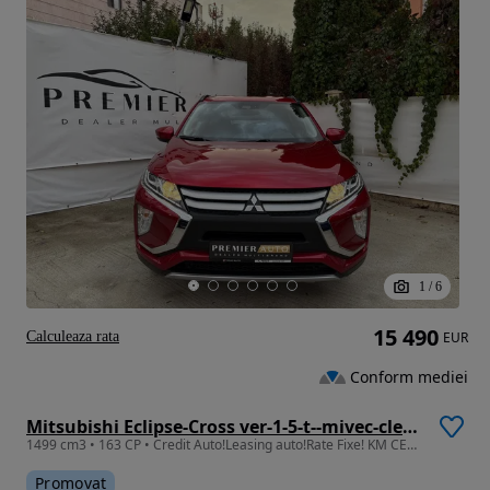
1
/
6
15 490
Calculeaza rata
EUR
Conform mediei
Mitsubishi Eclipse-Cross ver-1-5-t--mivec-cleartec-2wd-activeplus
1499 cm3 • 163 CP • Credit Auto!Leasing auto!Rate Fixe! KM CERTIFICATI!
Promovat