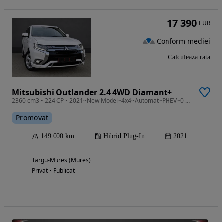
17 390
EUR
Conform mediei
Calculeaza rata
Mitsubishi Outlander 2.4 4WD Diamant+
2360 cm3 • 224 CP • 2021~New Model~4x4~Automat~PHEV~0 Daune~Full Extra~TRIMIT VIDEO HD
Promovat
149 000 km
Hibrid Plug-In
2021
Targu-Mures (Mures)
Privat • Publicat