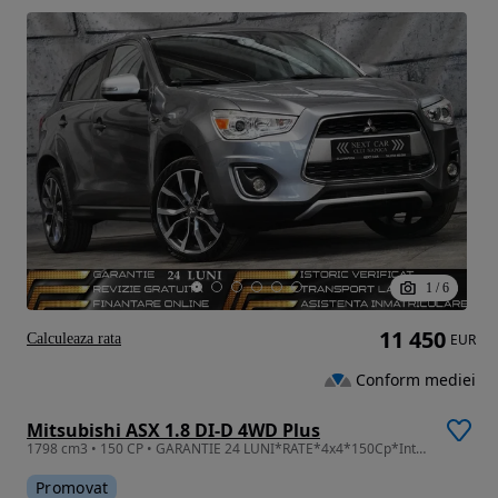
1
/
6
11 450
Calculeaza rata
EUR
Conform mediei
Mitsubishi ASX 1.8 DI-D 4WD Plus
1798 cm3 • 150 CP • GARANTIE 24 LUNI*RATE*4x4*150Cp*Intense*Navi*Xenon*Led*Incalzire
Promovat