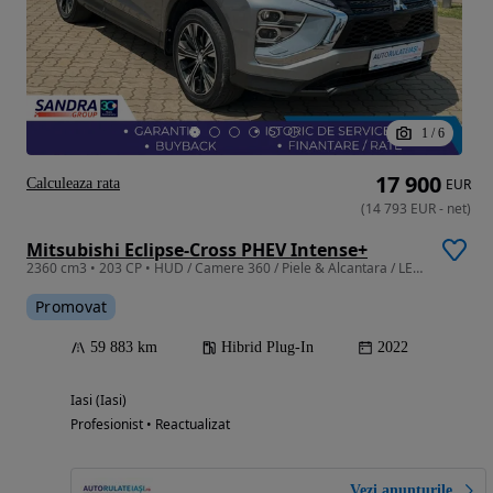
1
/
6
17 900
Calculeaza rata
EUR
(
14 793
EUR
-
net
)
Mitsubishi Eclipse-Cross PHEV Intense+
2360 cm3 • 203 CP • HUD / Camere 360 / Piele & Alcantara / LED / Priza 220V
Promovat
59 883 km
Hibrid Plug-In
2022
Iasi (Iasi)
Profesionist • Reactualizat
Vezi anunțurile