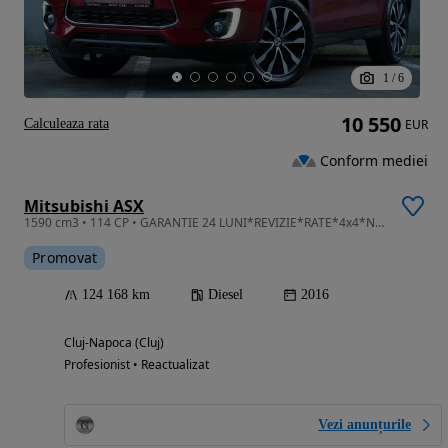
1
/
6
10 550
Calculeaza rata
EUR
Conform mediei
Mitsubishi ASX
1590 cm3 • 114 CP • GARANTIE 24 LUNI*REVIZIE*RATE*4x4*Navigatie*Xenon*Climatronic
Promovat
124 168 km
Diesel
2016
Cluj-Napoca (Cluj)
Profesionist • Reactualizat
Vezi anunțurile