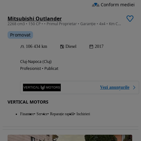
Conform mediei
Mitsubishi Outlander
2268 cm3 • 150 CP • • Primul Proprietar • Garanție • 4x4 • Km Certificați • Service Nou
Promovat
106 434 km
Diesel
2017
Cluj-Napoca (Cluj)
Profesionist • Publicat
Vezi anunțurile
VERTICAL MOTORS
Finantare
Service
Reparație rapidă
Inchirieri