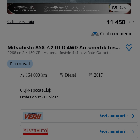
1
/
6
11 450
Calculeaza rata
EUR
Conform mediei
Mitsubishi ASX 2.2 DI-D 4WD Automatik Instyle
2268 cm3 • 150 CP • Automat Instyle 4x4 navi Rate Garantie
Promovat
164 000 km
Diesel
2017
Cluj-Napoca (Cluj)
Profesionist • Publicat
Vezi anunțurile
Vezi anunțurile