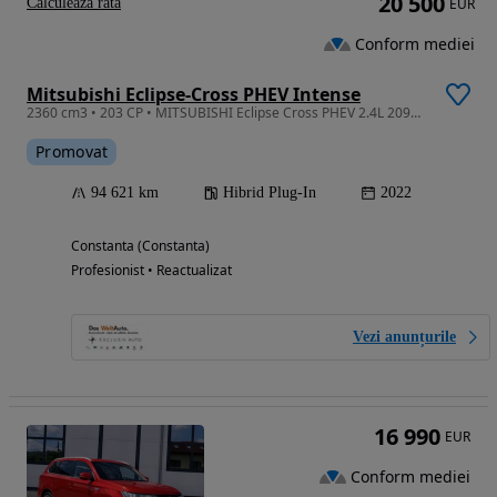
20 500
Calculeaza rata
EUR
Conform mediei
Mitsubishi Eclipse-Cross PHEV Intense
2360 cm3 • 203 CP • MITSUBISHI Eclipse Cross PHEV 2.4L 209CP 4WD A/T Intense 2023MY
Promovat
94 621 km
Hibrid Plug-In
2022
Constanta (Constanta)
Profesionist • Reactualizat
Vezi anunțurile
16 990
EUR
Conform mediei