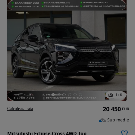
1
/
6
20 450
Calculeaza rata
EUR
Sub medie
Mitsubishi Eclipse-Cross 4WD Top