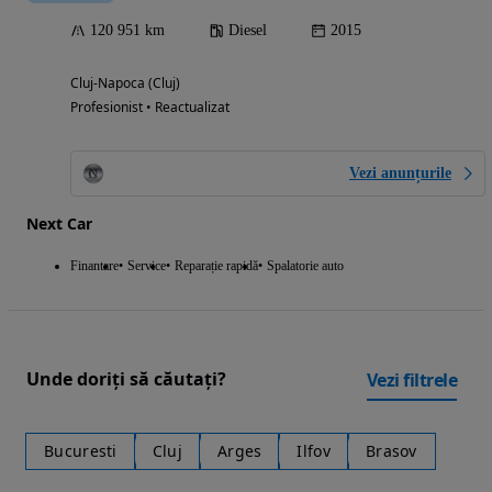
120 951 km
Diesel
2015
Cluj-Napoca (Cluj)
Profesionist • Reactualizat
Vezi anunțurile
Next Car
Finantare
Service
Reparație rapidă
Spalatorie auto
Unde doriți să căutați?
Vezi filtrele
Bucuresti
Cluj
Arges
Ilfov
Brasov