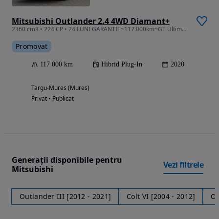
Mitsubishi Outlander 2.4 4WD Diamant+
2360 cm3 • 224 CP • 24 LUNI GARANTIE~117.000km~GT Ultimate~4x4~Automat~0 Daun~TRIMIT VIDEO
Promovat
117 000 km
Hibrid Plug-In
2020
Targu-Mures (Mures)
Privat • Publicat
Generații disponibile pentru
Vezi filtrele
Mitsubishi
Outlander III [2012 - 2021]
Colt VI [2004 - 2012]
Ou