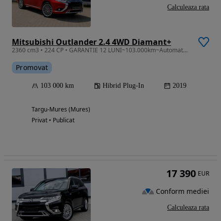
Calculeaza rata
Mitsubishi Outlander 2.4 4WD Diamant+
2360 cm3 • 224 CP • GARANTIE 12 LUNI~103.000km~Automat~4x4~PHEV~0 Daune~TRIMIT VIDEO HD
Promovat
103 000 km
Hibrid Plug-In
2019
Targu-Mures (Mures)
Privat • Publicat
17 390
EUR
Conform mediei
Calculeaza rata