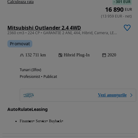
-
301 EUR
Calculeaza rata
16 890
EUR
(
13 959
EUR
-
net
)
Mitsubishi Outlander 2.4 4WD
2360 cm3 • 224 CP • GARANTIE 2 ANI, 4X4, Hibrid, Camera, LED, Scaune incalzite
Promovat
132 711 km
Hibrid Plug-In
2020
Tunari (Ilfov)
Profesionist • Publicat
Vezi anunțurile
AutoRulateLeasing
Finantare
Service
Buyback