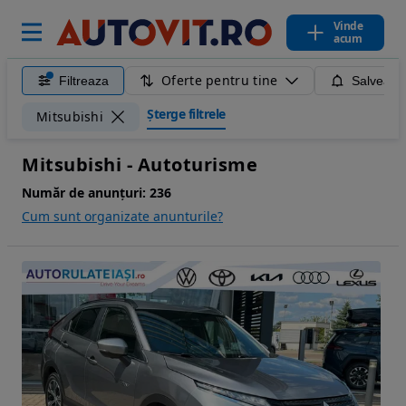
Vinde
acum
Oferte pentru tine
Filtreaza
Salveaza
Șterge filtrele
Mitsubishi
Mitsubishi - Autoturisme
Număr de anunțuri:
236
Cum sunt organizate anunturile?