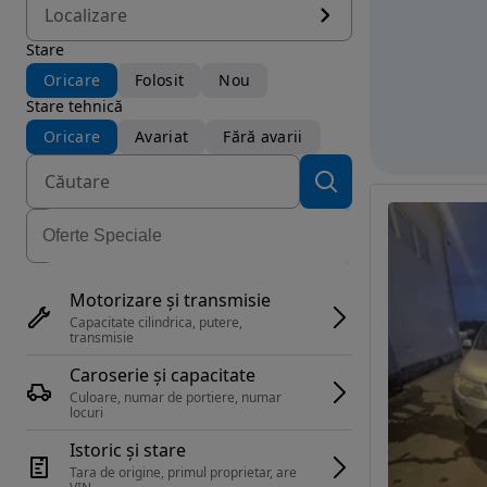
Localizare
Stare
Oricare
Folosit
Nou
Stare tehnică
Oricare
Avariat
Fără avarii
Motorizare și transmisie
Capacitate cilindrica, putere, 
transmisie
Caroserie și capacitate
Culoare, numar de portiere, numar 
locuri
Istoric și stare
Tara de origine, primul proprietar, are 