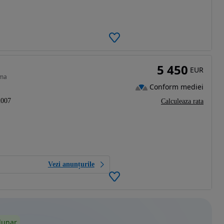
5 450
EUR
ima
Conform mediei
2007
Calculeaza rata
Vezi anunțurile
lunar