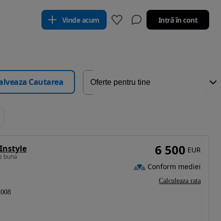
Vinde acum
Intră în cont
alveaza Cautarea
6 500
Instyle
EUR
te buna
Conform mediei
Calculeaza rata
2008