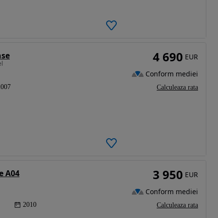
4 690
nse
EUR
el
Conform mediei
2007
Calculeaza rata
3 950
e A04
EUR
Conform mediei
2010
Calculeaza rata