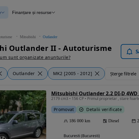
e
Finanțare și resurse
e
Finanțare
e
Instrument de evaluare a mașinii
Raport al istoricului vehiculului
ce
Blog Autovit.ro
oturisme
Mitsubishi
Outlander
anțare
hi Outlander II - Autoturisme
lii verificate
S
um sunt organizate anunturile?
Outlander
MK2 [2005 - 2012]
Șterge filtrele
Mitsubishi Outlander 2.2 DI-D 4WD 
2179 cm3 • 156 CP • Primul proprietar , stare foar
Promovat
Detalii verificate
186 000 km
Diesel
Bucuresti (Bucuresti)