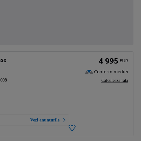
4 995
nse
EUR
Conform mediei
2008
Calculeaza rata
Vezi anunțurile