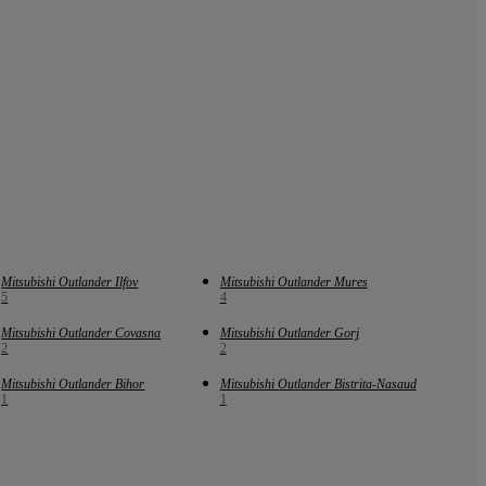
Mitsubishi Outlander Ilfov
Mitsubishi Outlander Mures
5
4
Mitsubishi Outlander Covasna
Mitsubishi Outlander Gorj
2
2
Mitsubishi Outlander Bihor
Mitsubishi Outlander Bistrita-Nasaud
1
1