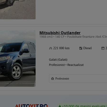
Eligibil pentru
finantare
Mitsubishi Outlander
1968 cm3 • 140 CP • Posibilitate finantare /4x4 /Cl
221 000 km
Diesel
Galati (Galati)
Profesionist • Reactualizat
Profesionist
~10.000 de mașini evaluate 