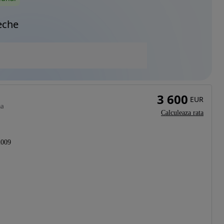
eche
3 600
EUR
na
Calculeaza rata
2009