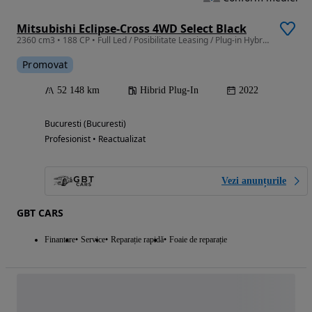
Mitsubishi Eclipse-Cross 4WD Select Black
2360 cm3 • 188 CP • Full Led / Posibilitate Leasing / Plug-in Hybrid
Promovat
52 148 km
Hibrid Plug-In
2022
Bucuresti (Bucuresti)
Profesionist • Reactualizat
Vezi anunțurile
GBT CARS
Finantare
Service
Reparație rapidă
Foaie de reparație