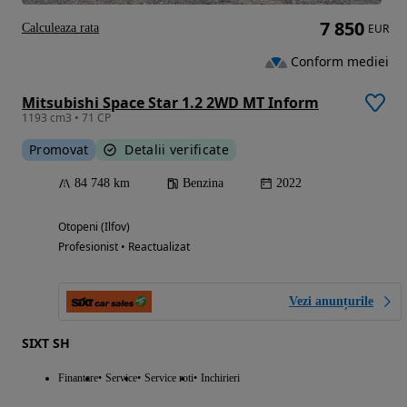
7 850
Calculeaza rata
EUR
Conform mediei
Mitsubishi Space Star 1.2 2WD MT Inform
1193 cm3 • 71 CP
Promovat
Detalii verificate
84 748 km
Benzina
2022
Otopeni (Ilfov)
Profesionist • Reactualizat
Vezi anunțurile
SIXT SH
Finantare
Service
Service roti
Inchirieri