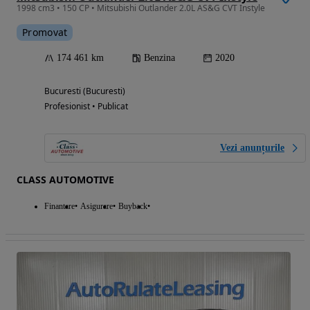
1998 cm3 • 150 CP • Mitsubishi Outlander 2.0L AS&G CVT Instyle
Promovat
174 461 km
Benzina
2020
Bucuresti (Bucuresti)
Profesionist • Publicat
Vezi anunțurile
CLASS AUTOMOTIVE
Finantare
Asigurare
Buyback