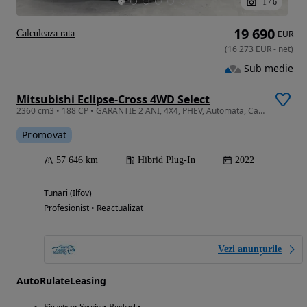
1
/
6
19 690
Calculeaza rata
EUR
(
16 273
EUR
-
net
)
Sub medie
Mitsubishi Eclipse-Cross 4WD Select
2360 cm3 • 188 CP • GARANTIE 2 ANI, 4X4, PHEV, Automata, Camera, LED, Scaune incalzite
Promovat
57 646 km
Hibrid Plug-In
2022
Tunari (Ilfov)
Profesionist • Reactualizat
Vezi anunțurile
AutoRulateLeasing
Finantare
Service
Buyback