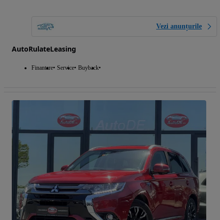
Vezi anunțurile
AutoRulateLeasing
Finantare
Service
Buyback