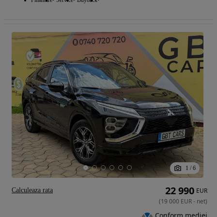
1
/
6
22 990
Calculeaza rata
EUR
(
19 000
EUR
-
net
)
Conform mediei