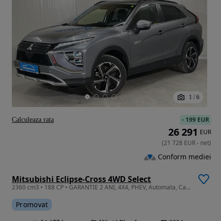
1
/
6
-
199 EUR
Calculeaza rata
26 291
EUR
(
21 728
EUR
-
net
)
Conform mediei
Mitsubishi Eclipse-Cross 4WD Select
2360 cm3 • 188 CP • GARANTIE 2 ANI, 4X4, PHEV, Automata, Camera, LED, Scaune incalzite
Promovat