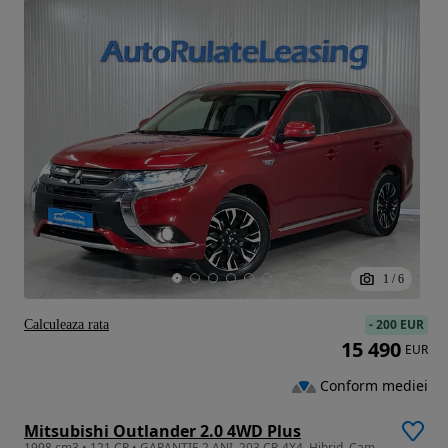
1
/
6
-
200 EUR
Calculeaza rata
15 490
EUR
Conform mediei
Mitsubishi Outlander 2.0 4WD Plus
1998 cm3 • 121 CP • GARANTIE 2 ANI, 203 CP, 4X4, Hibrid, Camera, Clima, Scaune incalzite