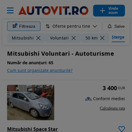
Vinde
acum
Oferte pentru tine
Filtreaza
Salveaza
Șterge filt
Mitsubishi
Voluntari
50 km
Mitsubishi Voluntari - Autoturisme
Număr de anunțuri:
65
Cum sunt organizate anunturile?
3 400
EUR
Conform mediei
Calculeaza rata
Mitsubishi Space Star