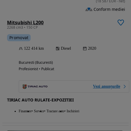
(
18 587
EUR
-
net
)
Conform mediei
Mitsubishi L200
2268 cm3 • 150 CP
Promovat
122 414 km
Diesel
2020
Bucuresti (Bucuresti)
Profesionist • Publicat
Vezi anunțurile
TIRIAC AUTO RULATE-EXPOZITIEI
Finantare
Service
Tractare auto
Inchirieri