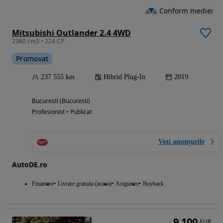
Conform mediei
Mitsubishi Outlander 2.4 4WD
2360 cm3 • 224 CP
Promovat
237 555 km
Hibrid Plug-In
2019
Bucuresti (Bucuresti)
Profesionist • Publicat
Vezi anunțurile
AutoDE.ro
Finantare
Livrare gratuita (acasa)
Asigurare
Buyback
9 100
EUR