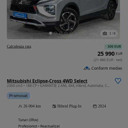
1
/
6
-
300 EUR
Calculeaza rata
25 990
EUR
(
21 480
EUR
-
net
)
Conform mediei
Mitsubishi Eclipse-Cross 4WD Select
2360 cm3 • 188 CP • GARANTIE 2 ANI, 4X4, Hibrid, Automata, Camera, LED, Scaune incalzite
Promovat
26 004 km
Hibrid Plug-In
2024
Tunari (Ilfov)
Profesionist • Reactualizat