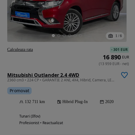
1
/
6
-
301 EUR
Calculeaza rata
16 890
EUR
(
13 959
EUR
-
net
)
Mitsubishi Outlander 2.4 4WD
2360 cm3 • 224 CP • GARANTIE 2 ANI, 4X4, Hibrid, Camera, LED, Scaune incalzite
Promovat
132 711 km
Hibrid Plug-In
2020
Tunari (Ilfov)
Profesionist • Reactualizat