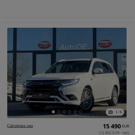
1
/
6
15 490
Calculeaza rata
EUR
(
12 802
EUR
-
net
)