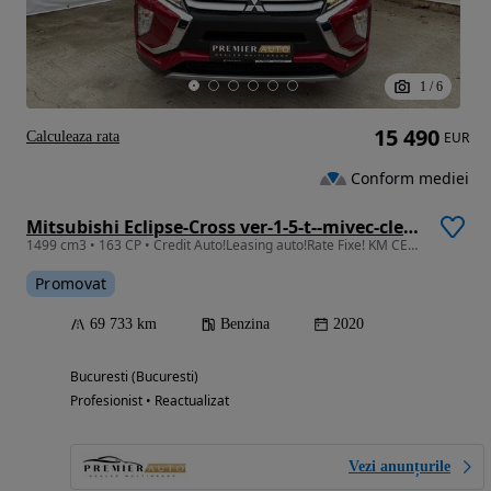
1
/
6
15 490
Calculeaza rata
EUR
Conform mediei
Mitsubishi Eclipse-Cross ver-1-5-t--mivec-cleartec-2wd-activeplus
1499 cm3 • 163 CP • Credit Auto!Leasing auto!Rate Fixe! KM CERTIFICATI!
Promovat
69 733 km
Benzina
2020
Bucuresti (Bucuresti)
Profesionist • Reactualizat
Vezi anunțurile