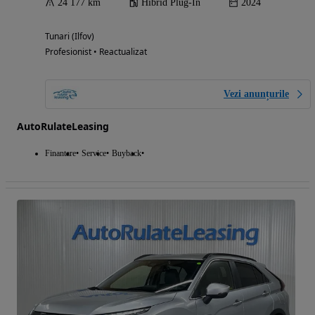
24 177 km
Hibrid Plug-In
2024
Tunari (Ilfov)
Profesionist • Reactualizat
Vezi anunțurile
AutoRulateLeasing
Finantare
Service
Buyback