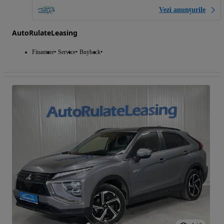
Vezi anunțurile
AutoRulateLeasing
Finantare
Service
Buyback