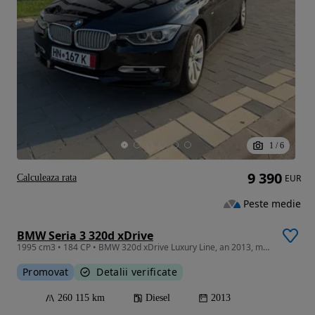
1
/
6
9 390
Calculeaza rata
EUR
Peste medie
BMW Seria 3 320d xDrive
1995 cm3 • 184 CP • BMW 320d xDrive Luxury Line, an 2013, motor 2.0 diesel 184 CP
Promovat
Detalii verificate
260 115 km
Diesel
2013