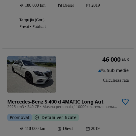
180 000 km
Diesel
2019
Targu Jiu (Gorj)
Privat • Publicat
46 000
EUR
Sub medie
Calculeaza rata
Mercedes-Benz S 400 d 4MATIC Long Aut
2925 cm3 • 340 CP • Masina personala,110000km..revizii numai la mercedes..se poate verific
Promovat
Detalii verificate
110 000 km
Diesel
2019