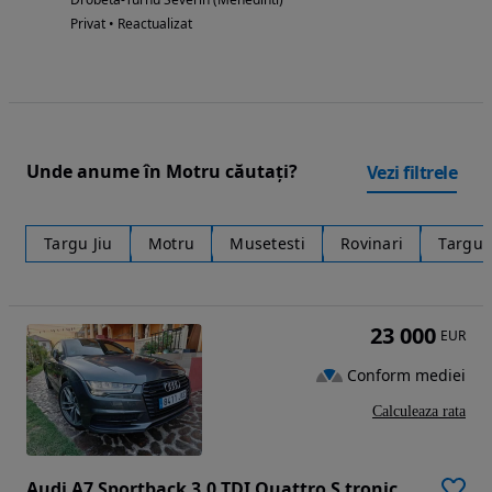
Privat • Reactualizat
Unde anume în Motru căutați?
Vezi filtrele
Targu Jiu
Motru
Musetesti
Rovinari
Targu 
23 000
EUR
Conform mediei
Calculeaza rata
Audi A7 Sportback 3.0 TDI Quattro S tronic