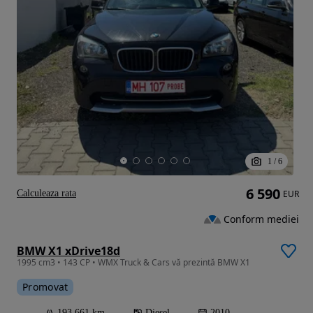
1
/
6
6 590
Calculeaza rata
EUR
Conform mediei
BMW X1 xDrive18d
1995 cm3 • 143 CP • WMX Truck & Cars vă prezintă BMW X1
Promovat
193 661 km
Diesel
2010