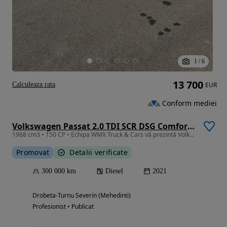
1
/
6
13 700
Calculeaza rata
EUR
Conform mediei
Volkswagen Passat 2.0 TDI SCR DSG Comfortline
1968 cm3 • 150 CP • Echipa WMX Truck & Cars vă prezintă Volkswagen Passat Variant (B8 Face
Promovat
Detalii verificate
300 000 km
Diesel
2021
Drobeta-Turnu Severin (Mehedinti)
Profesionist • Publicat