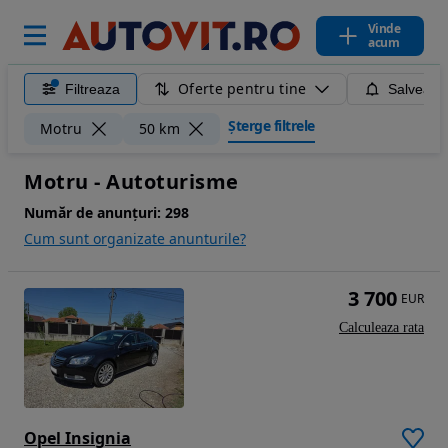
Vinde
acum
Oferte pentru tine
Filtreaza
Salveaza
Șterge filtrele
Motru
50 km
Motru - Autoturisme
Număr de anunțuri:
298
Cum sunt organizate anunturile?
3 700
EUR
Calculeaza rata
Opel Insignia