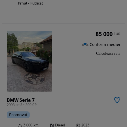
Privat • Publicat
85 000
EUR
Conform mediei
Calculeaza rata
BMW Seria 7
2993 cm3 • 300 CP
Promovat
3 000 km
Diesel
2023