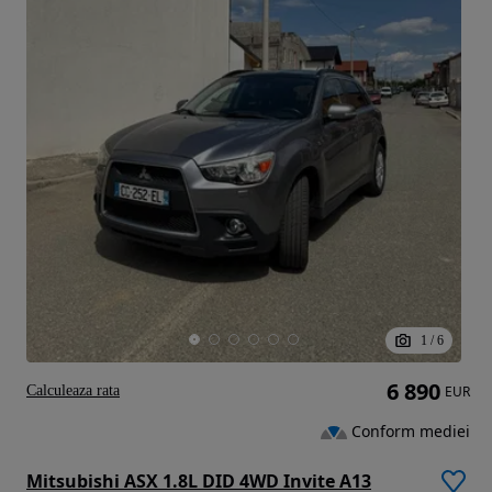
1
/
6
6 890
Calculeaza rata
EUR
Conform mediei
Mitsubishi ASX 1.8L DID 4WD Invite A13