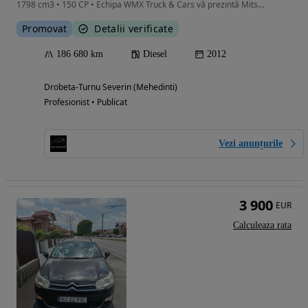
1798 cm3 • 150 CP • Echipa WMX Truck & Cars vă prezintă Mitsubishi ASX I 1.8 DI-D DOHC MIV
Promovat
Detalii verificate
186 680 km
Diesel
2012
Drobeta-Turnu Severin (Mehedinti)
Profesionist • Publicat
Vezi anunțurile
3 900
EUR
Calculeaza rata