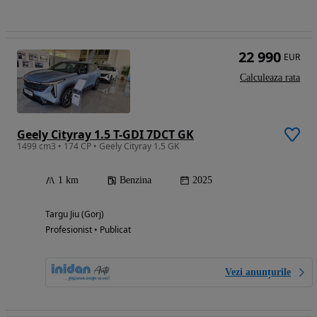
22 990
EUR
Calculeaza rata
Geely Cityray 1.5 T-GDI 7DCT GK
1499 cm3 • 174 CP • Geely Cityray 1.5 GK
1 km
Benzina
2025
Targu Jiu (Gorj)
Profesionist • Publicat
Vezi anunțurile