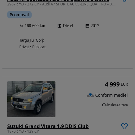
2967 cm3 • 272 CP • Audi A7 SPORTBACK S-LINE QUATTRO – 3.0 V6 TDI 272 CP de la(Proprietar)
Promovat
168 600 km
Diesel
2017
Targu Jiu (Gorj)
Privat • Publicat
4 999
EUR
Conform mediei
Calculeaza rata
Suzuki Grand Vitara 1.9 DDiS Club
1870 cm3 • 129 CP