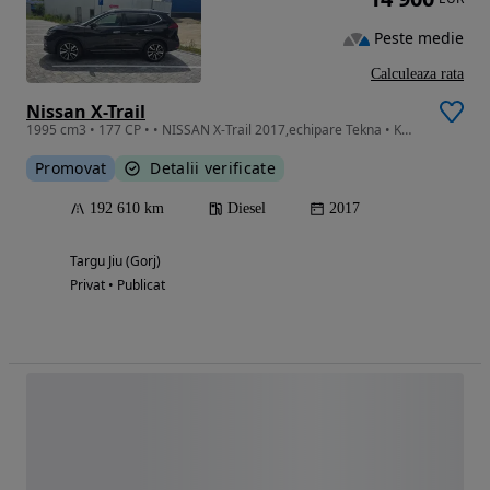
Peste medie
Calculeaza rata
Nissan X-Trail
1995 cm3 • 177 CP • • NISSAN X-Trail 2017,echipare Tekna • Km:192k km • Motorizare: 2.0D,
Promovat
Detalii verificate
192 610 km
Diesel
2017
Targu Jiu (Gorj)
Privat • Publicat