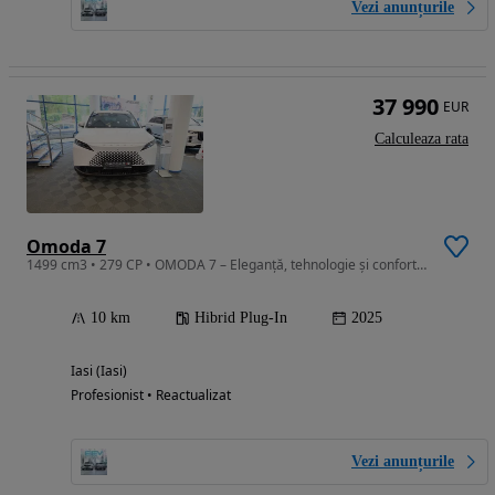
Vezi anunțurile
37 990
EUR
Calculeaza rata
Omoda 7
1499 cm3 • 279 CP • OMODA 7 – Eleganță, tehnologie și confort într-un singur SUV.
10 km
Hibrid Plug-In
2025
Iasi (Iasi)
Profesionist • Reactualizat
Vezi anunțurile