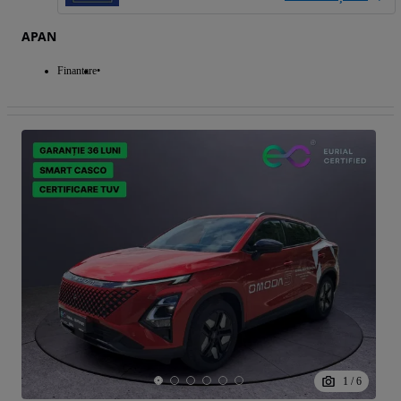
APAN
Finantare
1
/
6