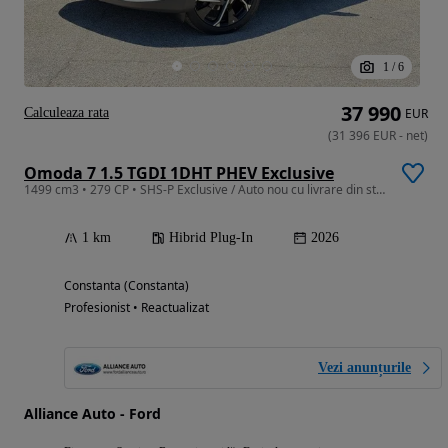
1
/
6
37 990
Calculeaza rata
EUR
(
31 396
EUR
-
net
)
Omoda 7 1.5 TGDI 1DHT PHEV Exclusive
1499 cm3 • 279 CP • SHS-P Exclusive / Auto nou cu livrare din stoc
1 km
Hibrid Plug-In
2026
Constanta (Constanta)
Profesionist • Reactualizat
Vezi anunțurile
Alliance Auto - Ford