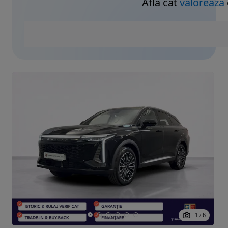
Află cât
valorează
1
/
6