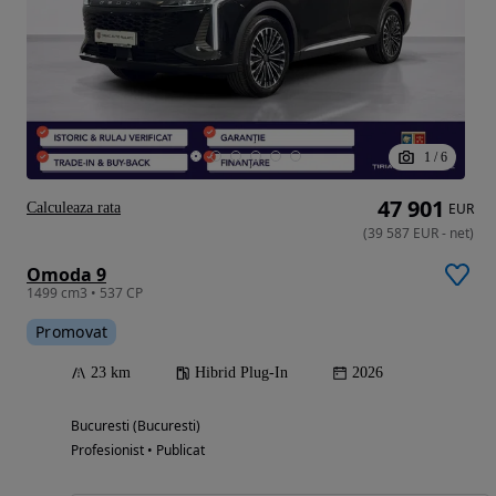
1
/
6
47 901
Calculeaza rata
EUR
(
39 587
EUR
-
net
)
Omoda 9
1499 cm3 • 537 CP
Promovat
23 km
Hibrid Plug-In
2026
Bucuresti (Bucuresti)
Profesionist • Publicat