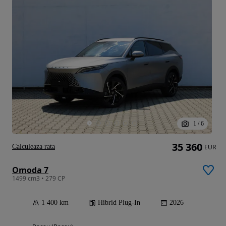
1
/
6
35 360
Calculeaza rata
EUR
Omoda 7
1499 cm3 • 279 CP
1 400 km
Hibrid Plug-In
2026