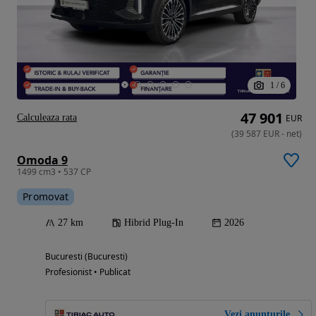
1
/
6
47 901
Calculeaza rata
EUR
(
39 587
EUR
-
net
)
Omoda 9
1499 cm3 • 537 CP
Promovat
27 km
Hibrid Plug-In
2026
Bucuresti (Bucuresti)
Profesionist • Publicat
Vezi anunțurile