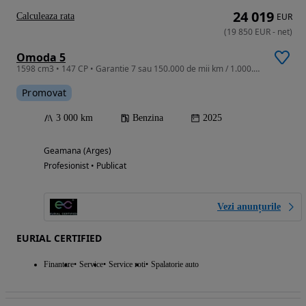
24 019
Calculeaza rata
EUR
(
19 850
EUR
-
net
)
Omoda 5
1598 cm3 • 147 CP • Garantie 7 sau 150.000 de mii km / 1.000.000 km motorul termic
Promovat
3 000 km
Benzina
2025
Geamana (Arges)
Profesionist • Publicat
Vezi anunțurile
EURIAL CERTIFIED
Finantare
Service
Service roti
Spalatorie auto