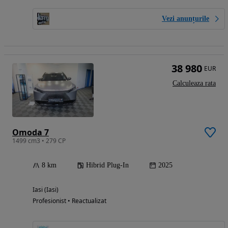
Vezi anunțurile
38 980
EUR
Calculeaza rata
Omoda 7
1499 cm3 • 279 CP
8 km
Hibrid Plug-In
2025
Iasi (Iasi)
Profesionist • Reactualizat