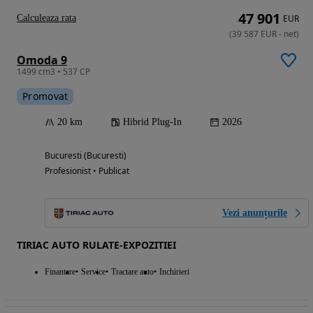
47 901
Calculeaza rata
EUR
(
39 587
EUR
-
net
)
Omoda 9
1499 cm3 • 537 CP
Promovat
20 km
Hibrid Plug-In
2026
Bucuresti (Bucuresti)
Profesionist • Publicat
Vezi anunțurile
TIRIAC AUTO RULATE-EXPOZITIEI
Finantare
Service
Tractare auto
Inchirieri