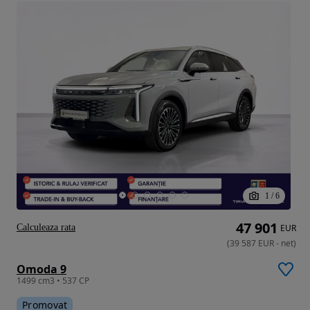
1
/
6
47 901
Calculeaza rata
EUR
(
39 587
EUR
-
net
)
Omoda 9
1499 cm3 • 537 CP
Promovat