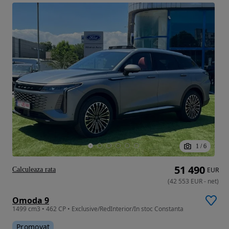
1
/
6
51 490
Calculeaza rata
EUR
(
42 553
EUR
-
net
)
Omoda 9
1499 cm3 • 462 CP • Exclusive/RedInterior/In stoc Constanta
Promovat