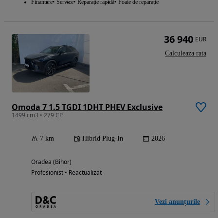
Finantare
Service
Reparație rapidă
Foaie de reparație
36 940
EUR
Calculeaza rata
Omoda 7 1.5 TGDI 1DHT PHEV Exclusive
1499 cm3 • 279 CP
7 km
Hibrid Plug-In
2026
Oradea (Bihor)
Profesionist • Reactualizat
Vezi anunțurile