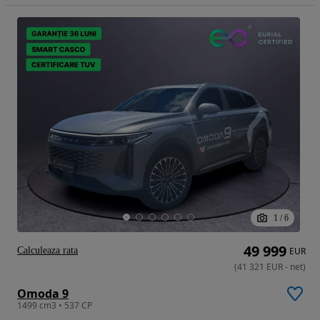
1
/
6
49 999
Calculeaza rata
EUR
(
41 321
EUR
-
net
)
Omoda 9
1499 cm3 • 537 CP