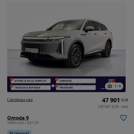
1
/
6
47 901
Calculeaza rata
EUR
(
39 587
EUR
-
net
)
Omoda 9
1499 cm3 • 537 CP
Promovat