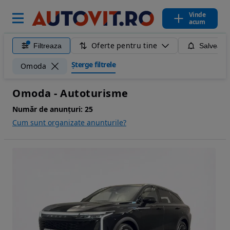
Vinde
acum
Oferte pentru tine
Filtreaza
Salveaza
Șterge filtrele
Omoda
Omoda - Autoturisme
Număr de anunțuri:
25
Cum sunt organizate anunturile?