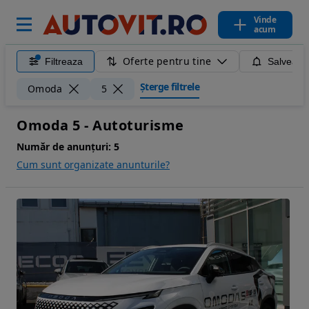
Vinde
acum
Oferte pentru tine
Filtreaza
Salveaza
Șterge filtrele
Omoda
5
Omoda 5 - Autoturisme
Număr de anunțuri:
5
Cum sunt organizate anunturile?