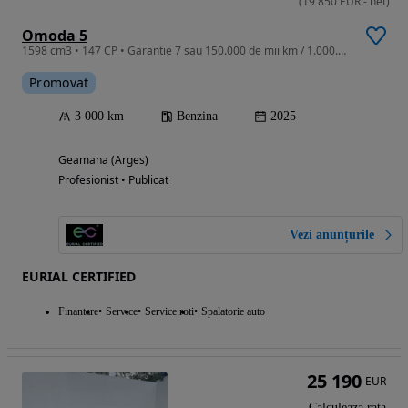
(
19 850
EUR
-
net
)
Omoda 5
1598 cm3 • 147 CP • Garantie 7 sau 150.000 de mii km / 1.000.000 km motorul termic
Promovat
3 000 km
Benzina
2025
Geamana (Arges)
Profesionist • Publicat
Vezi anunțurile
EURIAL CERTIFIED
Finantare
Service
Service roti
Spalatorie auto
25 190
EUR
Calculeaza rata