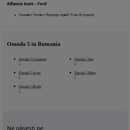
Alliance Auto - Ford
Finantare
Service
Reparație rapidă
Foaie de reparație
Omoda 5 in Romania
Omoda 5 Constanta
Omoda 5 Iasi
1
1
Omoda 5 Arges
Omoda 5 Bihor
1
1
Omoda 5 Braila
1
Ne găsești pe