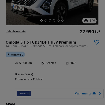
1
/
6
27 990
Calculeaza rata
EUR
Omoda 5 1.5 TGDI 1DHT HEV Premium
1499 cm3 • 224 CP • Omoda 5 HEV - Echipare de top Premium -
Promovat
5 500 km
Benzina
2025
Braila (Braila)
Profesionist • Publicat
Vezi anunțurile
APAN