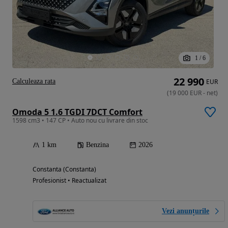
1
/
6
22 990
Calculeaza rata
EUR
(
19 000
EUR
-
net
)
Omoda 5 1.6 TGDI 7DCT Comfort
1598 cm3 • 147 CP • Auto nou cu livrare din stoc
1 km
Benzina
2026
Constanta (Constanta)
Profesionist • Reactualizat
Vezi anunțurile