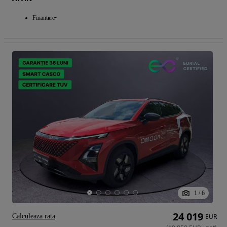
Finantare
1
/
6
24 019
Calculeaza rata
EUR