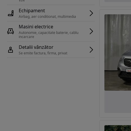
VIN 
Echipament
Airbag, aer conditionat, multimedia
Masini electrice
Autonomie, capacitate baterie, cablu 
incarcare 
Detalii vânzător
Se emite factura, firma, privat