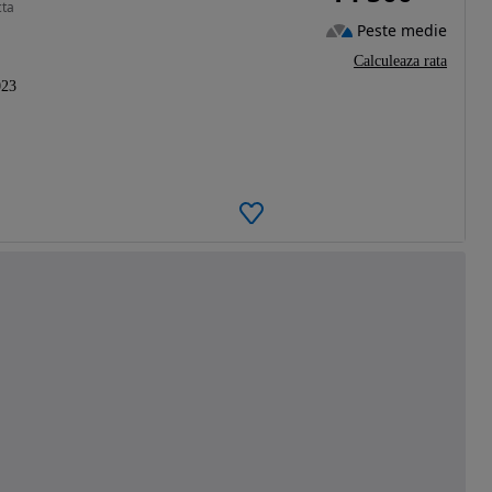
cta
Peste medie
Calculeaza rata
023