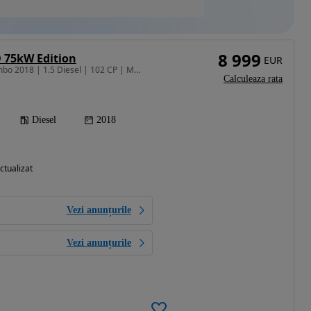
8 999
 75kW Edition
EUR
1499 cm3 • 102 CP • Combo 2018 | 1.5 Diesel | 102 CP | MANUALĂ GARANTIE/RATE
Calculeaza rata
Diesel
2018
ctualizat
Vezi anunțurile
Vezi anunțurile