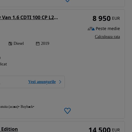
8 950
Opel Combo Crew Van 1.6 CDTI 100 CP L2H1 Start/Stop sarcina utila marita
EUR
Peste medie
Calculeaza rata
Diesel
2019
)
licat
Vezi anunțurile
atuita (acasa)
Buyback
14 500
 Edition
EUR