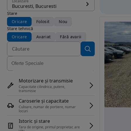
Localizare
Bucuresti, Bucuresti
Stare
Oricare
Folosit
Nou
Stare tehnică
Oricare
Avariat
Fără avarii
Motorizare și transmisie
Capacitate cilindrica, putere, 
transmisie
Caroserie și capacitate
Culoare, numar de portiere, numar 
locuri
Istoric și stare
Tara de origine, primul proprietar, are 