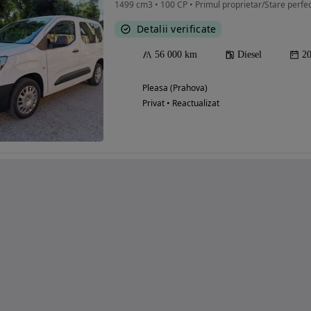
1499 cm3 • 100 CP • Primul proprietar/Stare perfe
Detalii verificate
56 000 km
Diesel
2
Pleasa (Prahova)
Privat • Reactualizat