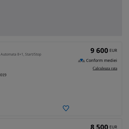
9 600
EUR
 Automata 8+1, Start/Stop
Conform mediei
Calculeaza rata
2019
8 500
EUR