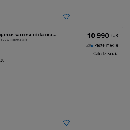
10 990
Opel Combo 1.5 L1H1 Start/Stop Elegance sarcina utila marita
EUR
 activ, impecabila
Peste medie
Calculeaza rata
020