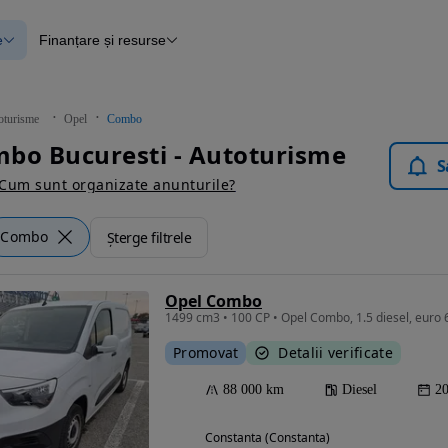
e
Finanțare și resurse
e
Finanțare
e
Instrument de evaluare a mașinii
Raport al istoricului vehiculului
ce
Blog Autovit.ro
oturisme
Opel
Combo
anțare
bo Bucuresti - Autoturisme
lii verificate
S
Cum sunt organizate anunturile?
Combo
Șterge filtrele
Opel Combo
1499 cm3 • 100 CP • Opel Combo, 1.5 diesel, euro 6
Promovat
Detalii verificate
88 000 km
Diesel
2
Constanta (Constanta)