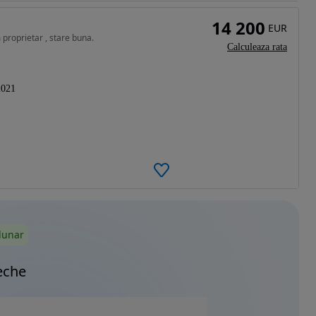
14 200
EUR
proprietar , stare buna.
Calculeaza rata
2021
lunar
eche