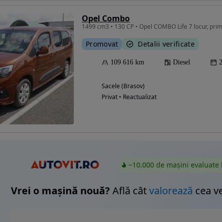
Opel Combo
1499 cm3 • 130 CP • Opel COMBO Life 7 locur, prim 
Promovat
Detalii verificate
Eligibil pentru
finantare
109 616 km
Diesel
Sacele (Brasov)
Privat • Reactualizat
~10.000 de mașini evaluate 
Vrei o mașină nouă?
Află cât
valorează
cea v