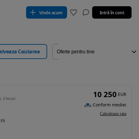
Vinde acum
Intră în cont
alveaza Cautarea
10 250
EUR
, 3 locuri
Conform mediei
Calculeaza rata
019