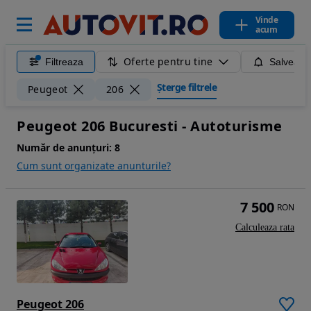
Vinde
acum
Oferte pentru tine
Filtreaza
Salveaza
Șterge filtrele
Peugeot
206
Peugeot 206 Bucuresti - Autoturisme
Număr de anunțuri:
8
Cum sunt organizate anunturile?
7 500
RON
Calculeaza rata
Peugeot 206