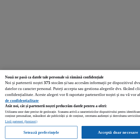
Nouă ne pasă ca datele tale personale să rămână confidențiale
Noi și partenerii noștri
375
stocăm și/sau accesăm informații pe dispozitivul dvs.
datelor cu caracter personal. Puteți accepta sau gestiona alegerile dvs. făcând cl
confidențialitate. Aceste alegeri vor fi raportate partenerilor noștri și nu vă vor 
de confidențialitate
Atât noi, cât și partenerii noștri prelucrăm datele pentru a oferi:
Utilizarea unor date precise de geolocație. Scanarea activă a caracteristicilor dispozitivului pentru identificar
conținut personalizat, măsurători ale publicității și de conținut, cercetarea audienței și dezvoltarea serviciilor
Listă parteneri (furnizori)
Setează preferințele
Acceptă doar necesare