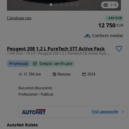
1
/
6
-
249 EUR
Calculeaza rata
12 750
EUR
Conform mediei
Peugeot 208 1.2 L PureTech STT Active Pack
1199 cm3 • 75 CP • Peugeot 208 1.2 L Puretech Stt Active Pack 2024
Promovat
Detalii verificate
11 584 km
Benzina
2024
Bucuresti (Bucuresti)
Profesionist • Publicat
Vezi anunțurile
AutoNet Rulate