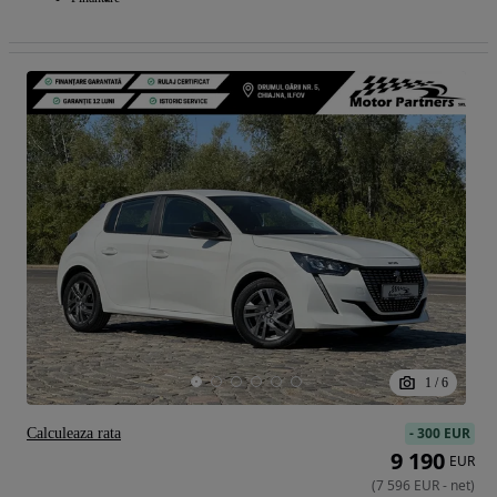
1
/
6
-
300 EUR
Calculeaza rata
9 190
EUR
(
7 596
EUR
-
net
)