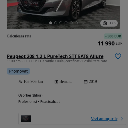
1
/
6
-
500 EUR
Calculeaza rata
11 990
EUR
Peugeot 208 1.2 L PureTech STT EAT8 Allure
1199 cm3 • 100 CP • Garanție / Rulaj certificat / Posibilitate rate
Promovat
105 905 km
Benzina
2019
Osorhei (Bihor)
Profesionist • Reactualizat
Vezi anunțurile