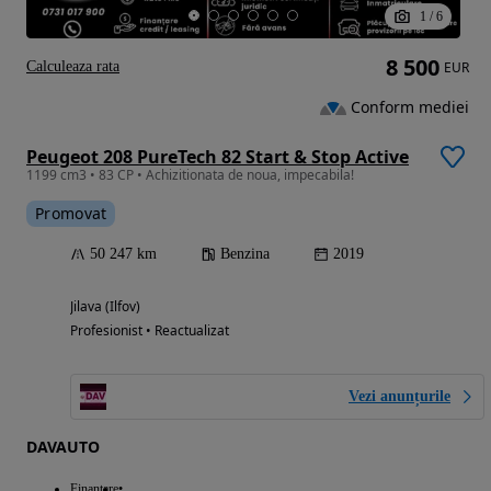
1
/
6
8 500
Calculeaza rata
EUR
Conform mediei
Peugeot 208 PureTech 82 Start & Stop Active
1199 cm3 • 83 CP • Achizitionata de noua, impecabila!
Promovat
50 247 km
Benzina
2019
Jilava (Ilfov)
Profesionist • Reactualizat
Vezi anunțurile
DAVAUTO
Finantare