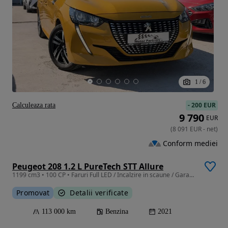
1
/
6
-
200 EUR
Calculeaza rata
9 790
EUR
(
8 091
EUR
-
net
)
Conform mediei
Peugeot 208 1.2 L PureTech STT Allure
1199 cm3 • 100 CP • Faruri Full LED / Incalzire in scaune / Garantie / Istoric / Camera
Promovat
Detalii verificate
113 000 km
Benzina
2021