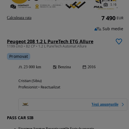
1
/
6
7 490
Calculeaza rata
EUR
Sub medie
Peugeot 208 1.2 L PureTech ETG Allure
1199 cm3 • 82 CP • 1.2 L PureTech Automat Allure
Promovat
23 000 km
Benzina
2016
Cristian (Sibiu)
Profesionist • Reactualizat
Vezi anunțurile
PASS CAR SIB
Finantare
Service
Reparație rapidă
Foaie de reparație