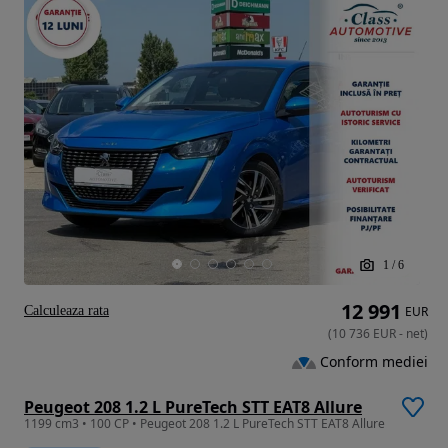
1
/
6
12 991
Calculeaza rata
EUR
(
10 736
EUR
-
net
)
Conform mediei
Peugeot 208 1.2 L PureTech STT EAT8 Allure
1199 cm3 • 100 CP • Peugeot 208 1.2 L PureTech STT EAT8 Allure