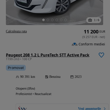
1
/
6
11 200
Calculeaza rata
EUR
(
9 257
EUR
-
net
)
Conform mediei
Peugeot 208 1.2 L PureTech STT Active Pack
1199 cm3 • 100 CP
Promovat
90 391 km
Benzina
2023
Otopeni (Ilfov)
Profesionist • Reactualizat
Vezi anunțurile