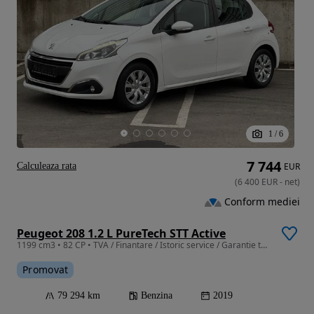
1
/
6
7 744
Calculeaza rata
EUR
(
6 400
EUR
-
net
)
Conform mediei
Peugeot 208 1.2 L PureTech STT Active
1199 cm3 • 82 CP • TVA / Finantare / Istoric service / Garantie tehnica
Promovat
79 294 km
Benzina
2019