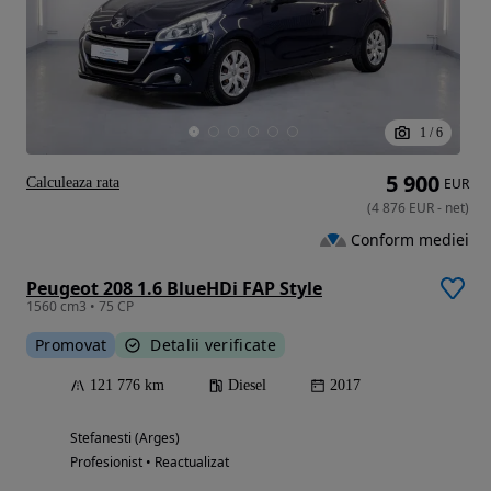
1
/
6
5 900
Calculeaza rata
EUR
(
4 876
EUR
-
net
)
Conform mediei
Peugeot 208 1.6 BlueHDi FAP Style
1560 cm3 • 75 CP
Promovat
Detalii verificate
121 776 km
Diesel
2017
Stefanesti (Arges)
Profesionist • Reactualizat