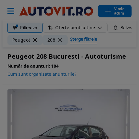
Vinde
acum
Oferte pentru tine
Filtreaza
Salveaza
Șterge filtrele
Peugeot
208
Peugeot 208 Bucuresti - Autoturisme
Număr de anunțuri:
104
Cum sunt organizate anunturile?