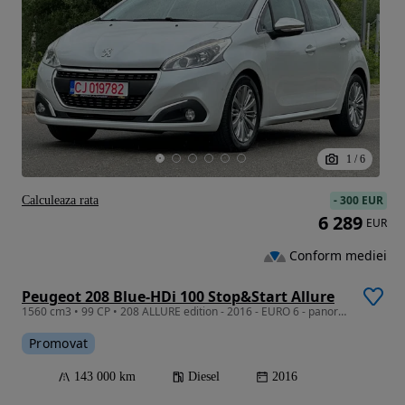
1
/
6
-
300 EUR
Calculeaza rata
6 289
EUR
Conform mediei
Peugeot 208 Blue-HDi 100 Stop&Start Allure
1560 cm3 • 99 CP • 208 ALLURE edition - 2016 - EURO 6 - panoramic - navi - jante -pilot
Promovat
143 000 km
Diesel
2016