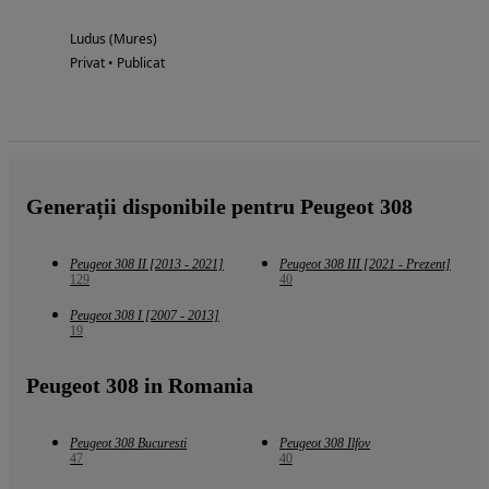
Ludus (Mures)
Privat • Publicat
Generații disponibile pentru Peugeot 308
Peugeot 308 II [2013 - 2021]
Peugeot 308 III [2021 - Prezent]
129
40
Peugeot 308 I [2007 - 2013]
19
Peugeot 308 in Romania
Peugeot 308 Bucuresti
Peugeot 308 Ilfov
47
40