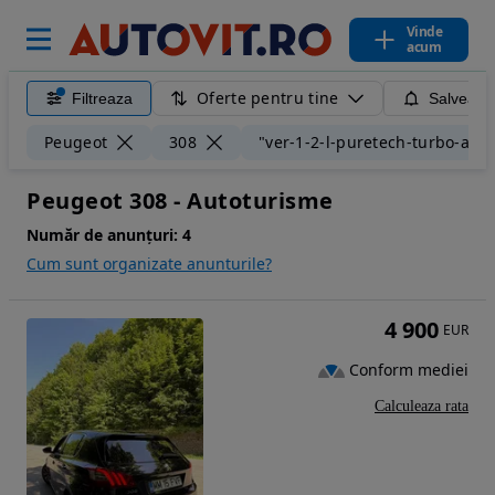
Vinde
acum
Oferte pentru tine
Filtreaza
Salveaza
Peugeot
308
"ver-1-2-l-puretech-turbo-allu
Peugeot 308 - Autoturisme
Număr de anunțuri:
4
Cum sunt organizate anunturile?
4 900
EUR
Conform mediei
Calculeaza rata