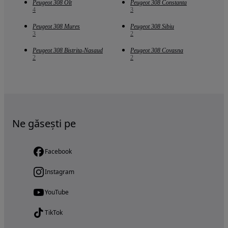
Peugeot 308 Olt
Peugeot 308 Constanta
4
3
Peugeot 308 Mures
Peugeot 308 Sibiu
3
2
Peugeot 308 Bistrita-Nasaud
Peugeot 308 Covasna
2
2
Ne găsești pe
Facebook
Instagram
YouTube
TikTok