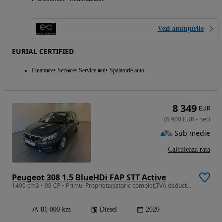
Vezi anunțurile
EURIAL CERTIFIED
Finantare
Service
Service roti
Spalatorie auto
8 349
EUR
(
6 900
EUR
-
net
)
Sub medie
Calculeaza rata
Peugeot 308 1.5 BlueHDi FAP STT Active
1499 cm3 • 99 CP • Primul Proprietar,istoric complet,TVA deductibil
81 000 km
Diesel
2020