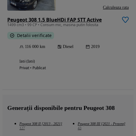
Calculeaza rata
Peugeot 308 1.5 BlueHDi FAP STT Active
1499 cm3 • 99 CP • Consum mic, masina putin folosita
Detalii verificate
116 000 km
Diesel
2019
Iasi (Iasi)
Privat • Publicat
Generații disponibile pentru Peugeot 308
Peugeot 308 II [2013 - 2021]
Peugeot 308 III [2021 - Prezent]
127
43