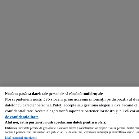
Nouă ne pasă ca datele tale personale să rămână confidențiale
Noi și partenerii noștri
375
stocăm și/sau accesăm informații pe dispozitivul dvs.
datelor cu caracter personal. Puteți accepta sau gestiona alegerile dvs. făcând cl
confidențialitate. Aceste alegeri vor fi raportate partenerilor noștri și nu vă vor 
de confidențialitate
Atât noi, cât și partenerii noștri prelucrăm datele pentru a oferi:
Utilizarea unor date precise de geolocație. Scanarea activă a caracteristicilor dispozitivului pentru identificar
conținut personalizat, măsurători ale publicității și de conținut, cercetarea audienței și dezvoltarea serviciilor
Listă parteneri (furnizori)