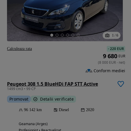
1
/
6
-
220 EUR
Calculeaza rata
9 680
EUR
(
8 000
EUR
-
net
)
Conform mediei
Peugeot 308 1.5 BlueHDi FAP STT Active
1499 cm3 • 99 CP
Promovat
Detalii verificate
96 142 km
Diesel
2020
Geamana (Arges)
Profesionist • Reactualizat