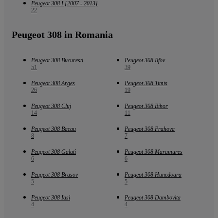
Peugeot 308 I [2007 - 2013]
22
Peugeot 308 in Romania
Peugeot 308 Bucuresti
Peugeot 308 Ilfov
51
39
Peugeot 308 Arges
Peugeot 308 Timis
26
19
Peugeot 308 Cluj
Peugeot 308 Bihor
14
11
Peugeot 308 Bacau
Peugeot 308 Prahova
8
7
Peugeot 308 Galati
Peugeot 308 Maramures
6
6
Peugeot 308 Brasov
Peugeot 308 Hunedoara
5
5
Peugeot 308 Iasi
Peugeot 308 Dambovita
4
4