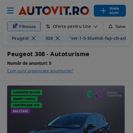
Vinde
acum
Oferte pentru tine
Filtreaza
Salveaza
Peugeot
308
"ver-1-5-bluehdi-fap-stt-active
Peugeot 308 - Autoturisme
Număr de anunțuri:
5
Cum sunt organizate anunturile?