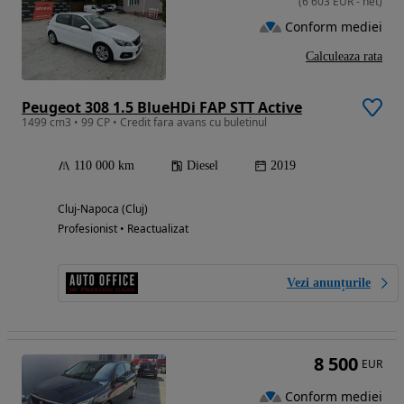
(
6 603
EUR
-
net
)
Conform mediei
Calculeaza rata
Peugeot 308 1.5 BlueHDi FAP STT Active
1499 cm3 • 99 CP • Credit fara avans cu buletinul
110 000 km
Diesel
2019
Cluj-Napoca (Cluj)
Profesionist • Reactualizat
Vezi anunțurile
8 500
EUR
Conform mediei