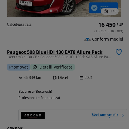
1
/
6
16 450
Calculeaza rata
EUR
(
13 595
EUR
-
net
)
Conform mediei
Peugeot 508 BlueHDi 130 EAT8 Allure Pack
1499 cm3 • 130 CP • Peugeot 508 BlueHDi 130ch S&S Allure Pack EAT8 automat
Promovat
Detalii verificate
86 839 km
Diesel
2021
Bucuresti (Bucuresti)
Profesionist • Reactualizat
Vezi anunțurile
ASKKAR