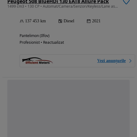
Peugeot 508 BlueHDi 130 EAT8 Allure Pack
1499 cm3 • 130 CP • Automat/Camera/Senzori/Keyless/Lane assist/Dubluclim/Navi
137 453 km
Diesel
2021
Pantelimon (Ilfov)
Profesionist • Reactualizat
Vezi anunțurile