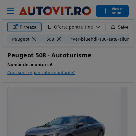
Vinde
acum
Oferte pentru tine
Filtreaza
Salveaza
Peugeot
508
"ver-bluehdi-130-eat8-allure-
Peugeot 508 - Autoturisme
Număr de anunțuri:
6
Cum sunt organizate anunturile?