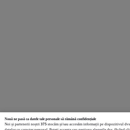
Nouă ne pasă ca datele tale personale să rămână confidențiale
Noi și partenerii noștri
375
stocăm și/sau accesăm informații pe dispozitivul dvs.
datelor cu caracter personal. Puteți accepta sau gestiona alegerile dvs. făcând cl