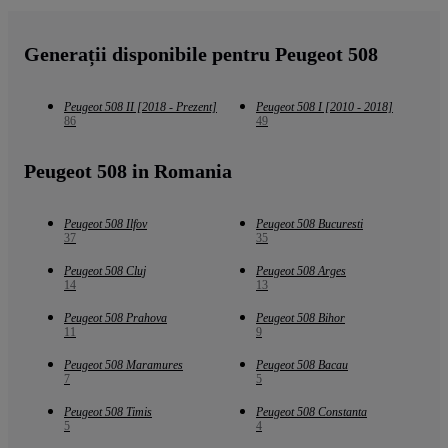
Generații disponibile pentru Peugeot 508
Peugeot 508 II [2018 - Prezent]
Peugeot 508 I [2010 - 2018]
86
49
Peugeot 508 in Romania
Peugeot 508 Ilfov
Peugeot 508 Bucuresti
37
35
Peugeot 508 Cluj
Peugeot 508 Arges
14
13
Peugeot 508 Prahova
Peugeot 508 Bihor
11
9
Peugeot 508 Maramures
Peugeot 508 Bacau
7
5
Peugeot 508 Timis
Peugeot 508 Constanta
5
4