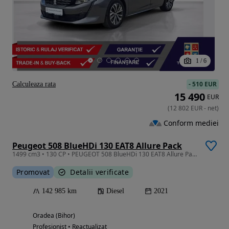
1
/
6
-
510 EUR
Calculeaza rata
15 490
EUR
(
12 802
EUR
-
net
)
Conform mediei
Peugeot 508 BlueHDi 130 EAT8 Allure Pack
1499 cm3 • 130 CP • PEUGEOT 508 BlueHDi 130 EAT8 Allure Pack Garantie/Finantare/Istoric
Promovat
Detalii verificate
142 985 km
Diesel
2021
Oradea (Bihor)
Profesionist • Reactualizat