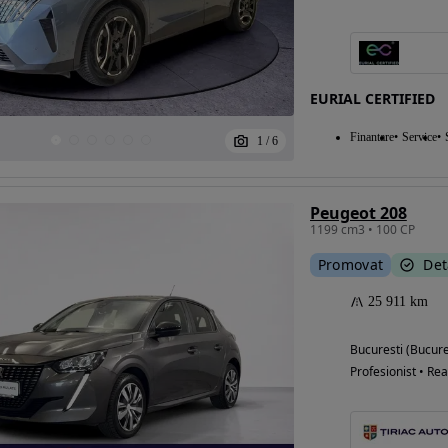
Eligibil pentru
EURIAL CERTIFIED
finantare
Finantare
Service
1
/
6
Peugeot 208
1199 cm3 • 100 CP
Promovat
Det
25 911 km
Bucuresti (Bucure
Profesionist • Rea