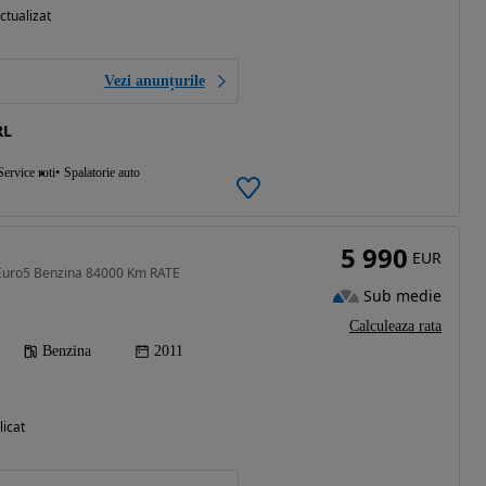
ctualizat
Vezi anunțurile
RL
Service roti
Spalatorie auto
5 990
EUR
 Euro5 Benzina 84000 Km RATE
Sub medie
Calculeaza rata
Benzina
2011
licat