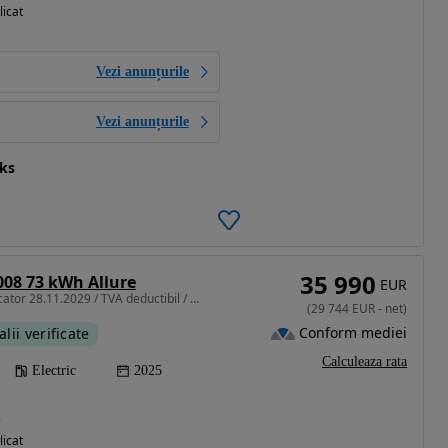
licat
Vezi anunțurile
Vezi anunțurile
cks
35 990
008 73 kWh Allure
EUR
210 CP • Garantie producator 28.11.2029 / TVA deductibil / Finantare Leasing
(
29 744
EUR
-
net
)
Conform mediei
alii verificate
Calculeaza rata
Electric
2025
)
licat