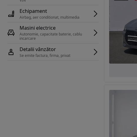
VIN 
Echipament
Airbag, aer conditionat, multimedia
Masini electrice
Autonomie, capacitate baterie, cablu 
incarcare 
Detalii vânzător
Se emite factura, firma, privat