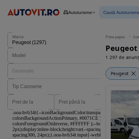
Autoturisme
Caută Autoturism
Autoturisme
Piese
Toate mașinil
Camioane
Mașinile rulat
Constructii
Mașini noi
Agro
Mașini electri
Marca
Prima pagina
Aut
Autoutilitare
Mașini cu fin
Peugeot 
Motociclete
Mașini cu deta
Remorci
1 297 de anunț
Peugeot