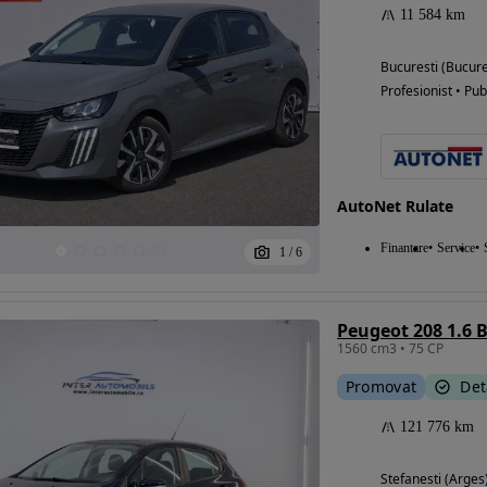
11 584 km
Bucuresti (Bucure
Profesionist • Pub
AutoNet Rulate
Finantare
Service
1
/
6
Peugeot 208 1.6 
1560 cm3 • 75 CP
Promovat
Det
121 776 km
Stefanesti (Arges