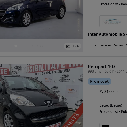
Profesionist • Rea
Inter Automobile S
Finantare
Service
1
/
6
Peugeot 107
998 cm3 • 68 CP • 2011
Promovat
84 000 km
Bacau (Bacau)
Profesionist • Pub