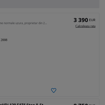
3 390
EUR
1598 cm3 • 150 CP • Vehiculul bine întreținut cu urme normale uzura, proprietar din 2014
Calculeaza rata
2008