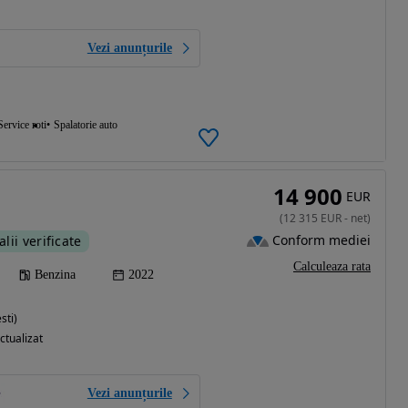
Vezi anunțurile
Service roti
Spalatorie auto
14 900
EUR
(
12 315
EUR
-
net
)
Conform mediei
alii verificate
Calculeaza rata
Benzina
2022
sti)
ctualizat
Vezi anunțurile