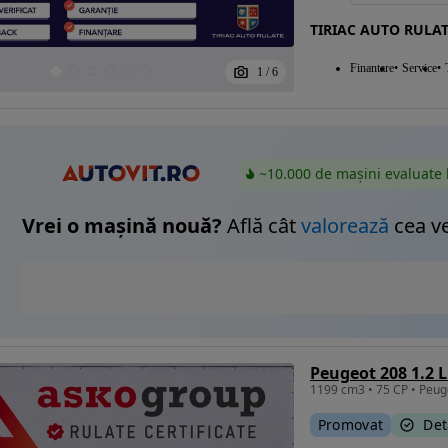
TIRIAC AUTO RULAT
Finantare
Service
1
/
6
~10.000 de mașini evaluate 
Vrei o mașină nouă?
Află cât
valorează
cea v
Peugeot 208 1.2 L
Promovat
Det