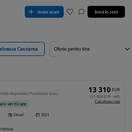
Vinde acum
Intră în cont
alveaza Cautarea
13 310
EUR
2179 cm3 • 140 CP • 30 unități disponibile ! Posibilitate leasing! Garanție !
(
11 000
EUR
-
net
)
Calculeaza rata
alii verificate
Diesel
2021
Prahova)