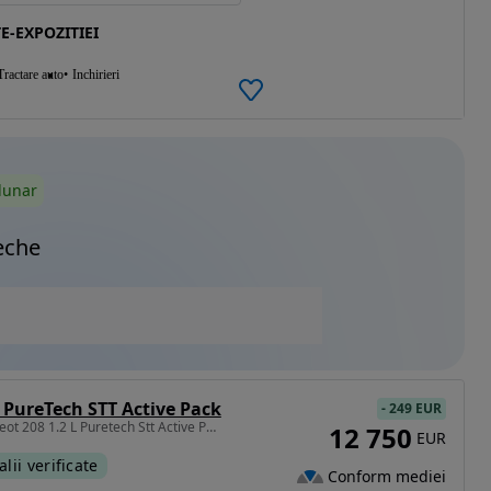
E-EXPOZITIEI
Tractare auto
Inchirieri
lunar
eche
 PureTech STT Active Pack
-
249 EUR
1199 cm3 • 75 CP • Peugeot 208 1.2 L Puretech Stt Active Pack 2024
12 750
EUR
alii verificate
Conform mediei