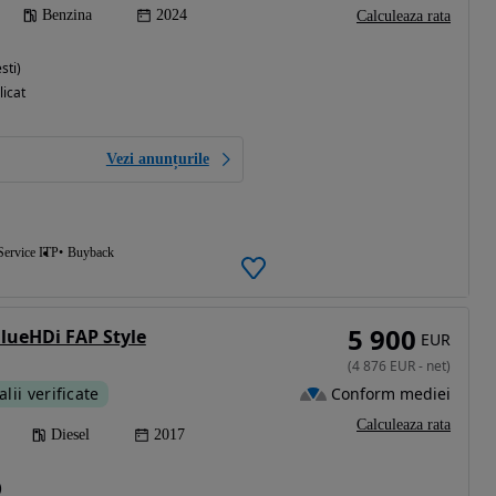
Benzina
2024
Calculeaza rata
sti)
licat
Vezi anunțurile
Service ITP
Buyback
5 900
BlueHDi FAP Style
EUR
(
4 876
EUR
-
net
)
Conform mediei
alii verificate
Calculeaza rata
Diesel
2017
)