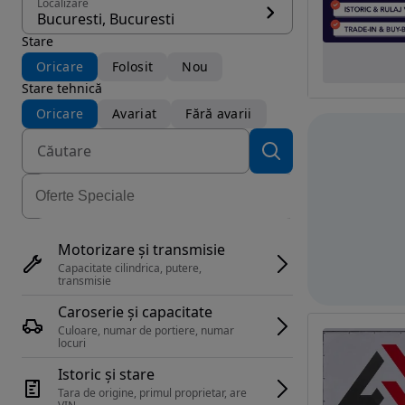
Localizare
Bucuresti, Bucuresti
Stare
Oricare
Folosit
Nou
Stare tehnică
Oricare
Avariat
Fără avarii
Motorizare și transmisie
Capacitate cilindrica, putere, 
transmisie
Caroserie și capacitate
Culoare, numar de portiere, numar 
locuri
Istoric și stare
Tara de origine, primul proprietar, are 