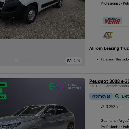
Profesionist • Pub
Alirom Leasing Tru
Finantare
Buyback
1
/
6
Peugeot 3008 e-3
Promovat
Det
3 252 km
Geamana (Arges
Profesionist • Pub