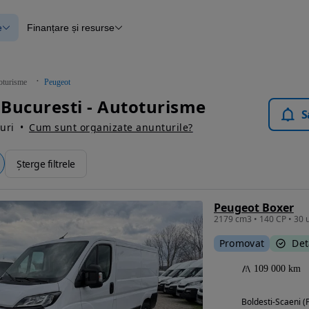
e
Finanțare și resurse
e
Finanțare
e
Instrument de evaluare a mașinii
Raport al istoricului vehiculului
ce
Blog Autovit.ro
oturisme
Peugeot
anțare
Bucuresti - Autoturisme
lii verificate
S
uri
Cum sunt organizate anunturile?
Șterge filtrele
Peugeot Boxer
Promovat
Det
109 000 km
Boldesti-Scaeni (