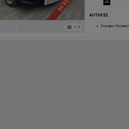
AUTOCEZ
Finantare
Buyback
1
/
6