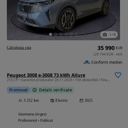
1
/
6
35 990
Calculeaza rata
EUR
(
29 744
EUR
-
net
)
Conform mediei
Peugeot 3008 e-3008 73 kWh Allure
210 CP • Garantie producator 28.11.2029 / TVA deductibil / Finantare Leasing
Promovat
Detalii verificate
3 252 km
Electric
2025
Geamana (Arges)
Profesionist • Publicat