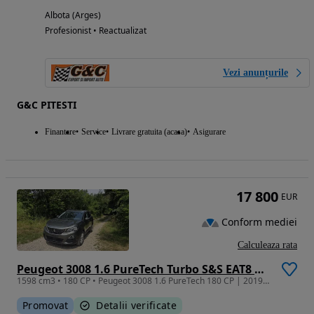
Albota (Arges)
Profesionist • Reactualizat
Vezi anunțurile
G&C PITESTI
Finantare
Service
Livrare gratuita (acasa)
Asigurare
17 800
EUR
Conform mediei
Calculeaza rata
Peugeot 3008 1.6 PureTech Turbo S&S EAT8 Active
1598 cm3 • 180 CP • Peugeot 3008 1.6 PureTech 180 CP | 2019 | 42600 km | UNIC PROPRIETAR
Promovat
Detalii verificate