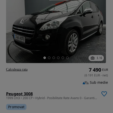
1
/
6
7 490
Calculeaza rata
EUR
(
6 191
EUR
-
net
)
Sub medie
Peugeot 3008
1999 cm3 • 200 CP • Hybrid - Posibilitate Rate Avans 0 - Garantie 12 Luni - IMPECABILA
Promovat