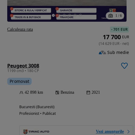
1
/
6
-
701 EUR
Calculeaza rata
17 700
EUR
(
14 629
EUR
-
net
)
Sub medie
Peugeot 3008
1199 cm3 • 180 CP
Promovat
42 898 km
Benzina
2021
Bucuresti (Bucuresti)
Profesionist • Publicat
Vezi anunțurile