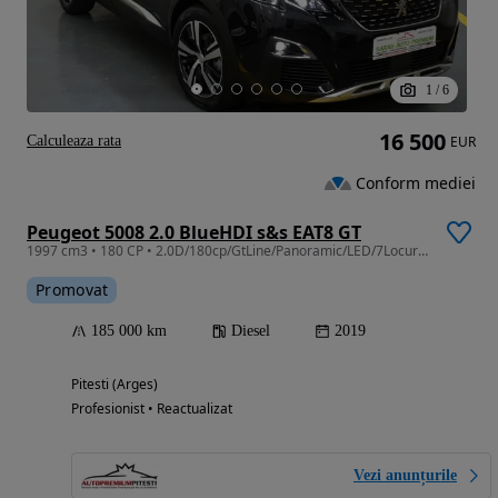
1
/
6
16 500
Calculeaza rata
EUR
Conform mediei
Peugeot 5008 2.0 BlueHDI s&s EAT8 GT
1997 cm3 • 180 CP • 2.0D/180cp/GtLine/Panoramic/LED/7Locuri/Garantie12luni
Promovat
185 000 km
Diesel
2019
Pitesti (Arges)
Profesionist • Reactualizat
Vezi anunțurile