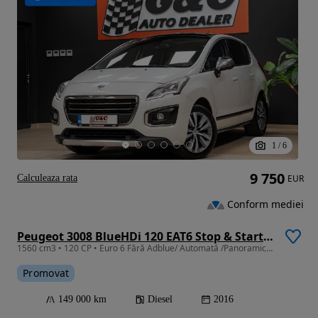
1
/
6
9 750
Calculeaza rata
EUR
Conform mediei
Peugeot 3008 BlueHDi 120 EAT6 Stop & Start Allure
1560 cm3 • 120 CP • Euro 6 Fără Adblue/ Automată /Panoramic /Istoric la zi Reprezentanta !
Promovat
149 000 km
Diesel
2016