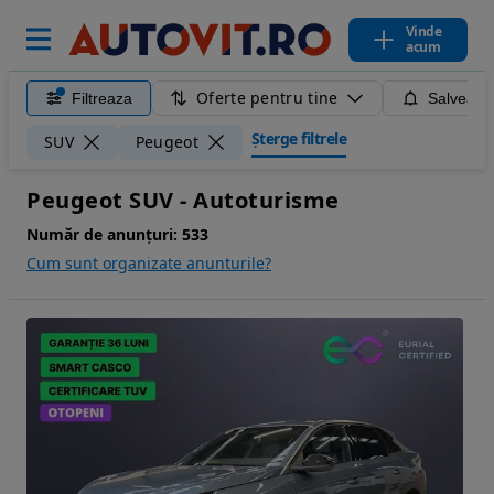
Vinde
acum
Oferte pentru tine
Filtreaza
Salveaza
Șterge filtrele
SUV
Peugeot
Peugeot SUV - Autoturisme
Număr de anunțuri:
533
Cum sunt organizate anunturile?