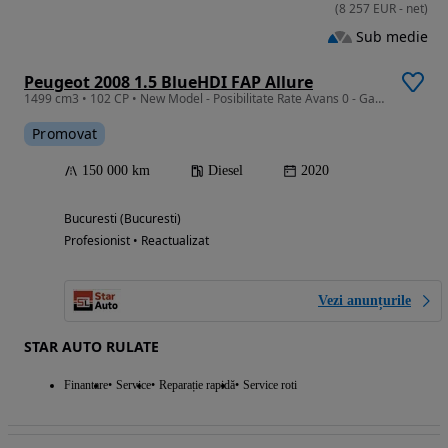
(
8 257
EUR
-
net
)
Sub medie
Peugeot 2008 1.5 BlueHDI FAP Allure
1499 cm3 • 102 CP • New Model - Posibilitate Rate Avans 0 - Garantie 12 Luni - IMPECABILA
Promovat
150 000 km
Diesel
2020
Bucuresti (Bucuresti)
Profesionist • Reactualizat
Vezi anunțurile
STAR AUTO RULATE
Finantare
Service
Reparație rapidă
Service roti