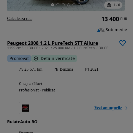
1
/
6
13 400
Calculeaza rata
EUR
Sub medie
Peugeot 2008 1.2 L PureTech STT Allure
1199 cm3 • 130 CP • 2021 / 25.000 KM / 1.2 PureTech -130 CP
Promovat
Detalii verificate
25 671 km
Benzina
2021
Chiajna (Ilfov)
Profesionist • Publicat
Vezi anunțurile
RulateAuto.RO
Finantare