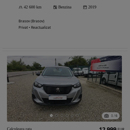
42 600 km
Benzina
2019
Brasov (Brasov)
Privat • Reactualizat
1
/
6
12 999
Calculeaza rata
EUR