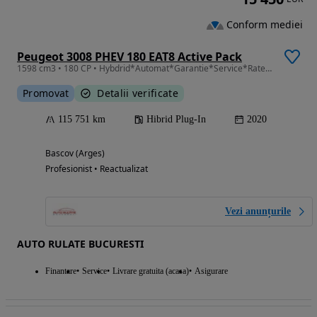
Conform mediei
Peugeot 3008 PHEV 180 EAT8 Active Pack
1598 cm3 • 180 CP • Hybdrid*Automat*Garantie*Service*Rate*Inmatriculat*
Promovat
Detalii verificate
115 751 km
Hibrid Plug-In
2020
Bascov (Arges)
Profesionist • Reactualizat
Vezi anunțurile
AUTO RULATE BUCURESTI
Finantare
Service
Livrare gratuita (acasa)
Asigurare