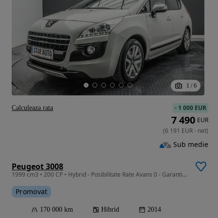
1
/
6
-
1 000 EUR
Calculeaza rata
7 490
EUR
(
6 191
EUR
-
net
)
Sub medie
Peugeot 3008
1999 cm3 • 200 CP • Hybrid - Posibilitate Rate Avans 0 - Garantie 12 Luni - IMPECABILA
Promovat
170 000 km
Hibrid
2014