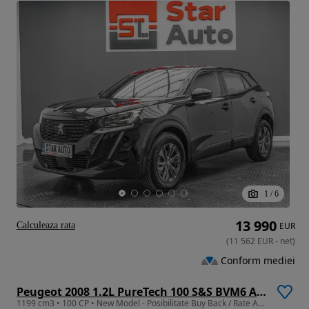
1
/
6
13 990
Calculeaza rata
EUR
(
11 562
EUR
-
net
)
Conform mediei
Peugeot 2008 1.2L PureTech 100 S&S BVM6 Allure
1199 cm3 • 100 CP • New Model - Posibilitate Buy Back / Rate Avans 0% / Garantie 36 Luni