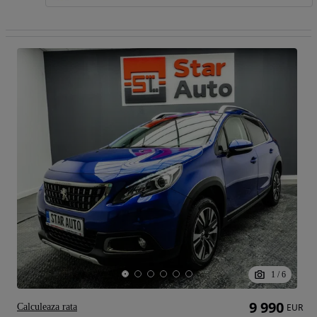
1
/
6
9 990
Calculeaza rata
EUR