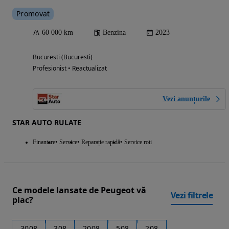
Promovat
60 000 km
Benzina
2023
Bucuresti (Bucuresti)
Profesionist • Reactualizat
Vezi anunțurile
STAR AUTO RULATE
Finantare
Service
Reparație rapidă
Service roti
Ce modele lansate de Peugeot vă
Vezi filtrele
plac?
3008
308
2008
508
208