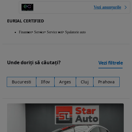
Vezi anunțurile
EURIAL CERTIFIED
Finantare
Service
Service roti
Spalatorie auto
Unde doriți să căutați?
Vezi filtrele
Bucuresti
Ilfov
Arges
Cluj
Prahova