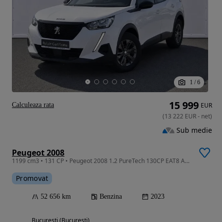
1
/
6
15 999
Calculeaza rata
EUR
(
13 222
EUR
-
net
)
Sub medie
Peugeot 2008
1199 cm3 • 131 CP • Peugeot 2008 1.2 PureTech 130CP EAT8 Active Pack 2023
Promovat
52 656 km
Benzina
2023
Bucuresti (Bucuresti)