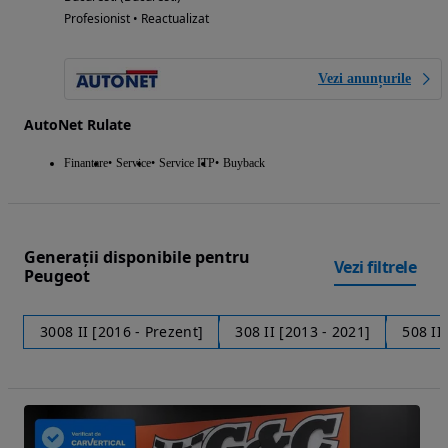
Profesionist • Reactualizat
Vezi anunțurile
AutoNet Rulate
Finantare
Service
Service ITP
Buyback
Generații disponibile pentru
Vezi filtrele
Peugeot
3008 II [2016 - Prezent]
308 II [2013 - 2021]
508 II