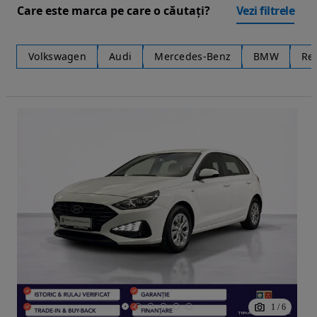
Care este marca pe care o căutați?
Vezi filtrele
Volkswagen
Audi
Mercedes-Benz
BMW
Re
1
/
6