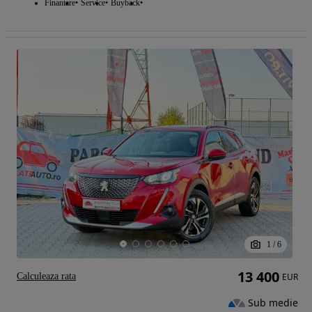
Finantare
Service
Buyback
1
/
6
13 400
Calculeaza rata
EUR
Sub medie