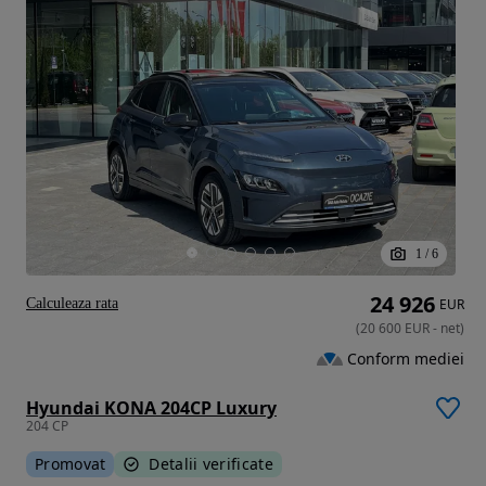
1
/
6
24 926
Calculeaza rata
EUR
(
20 600
EUR
-
net
)
Conform mediei
Hyundai KONA 204CP Luxury
204 CP
Promovat
Detalii verificate