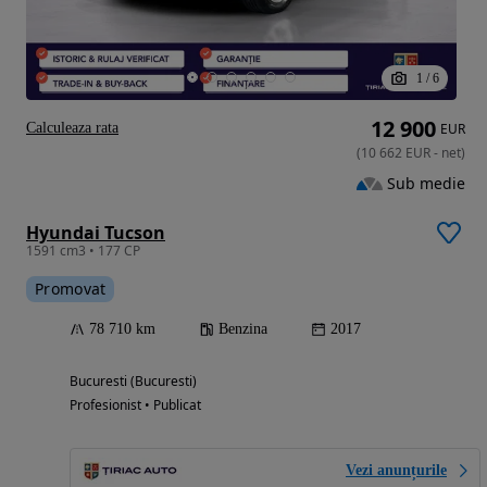
1
/
6
12 900
Calculeaza rata
EUR
(
10 662
EUR
-
net
)
Sub medie
Hyundai Tucson
1591 cm3 • 177 CP
Promovat
78 710 km
Benzina
2017
Bucuresti (Bucuresti)
Profesionist • Publicat
Vezi anunțurile