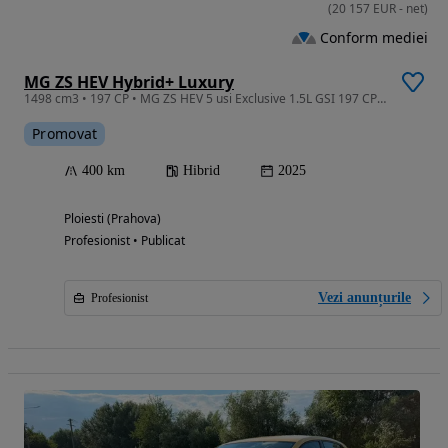
(
20 157
EUR
-
net
)
Conform mediei
MG ZS HEV Hybrid+ Luxury
1498 cm3 • 197 CP • MG ZS HEV 5 usi Exclusive 1.5L GSI 197 CP AT (MY 2025)
Promovat
400 km
Hibrid
2025
Ploiesti (Prahova)
Profesionist • Publicat
Vezi anunțurile
Profesionist