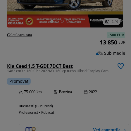
1
/
6
-
500 EUR
Calculeaza rata
13 850
EUR
Sub medie
Kia Ceed 1.5 T-GDI 7DCT Best
1482 cm3 • 160 CP • 2022MY 160 cp turbo Hibrid Carplay Camera
Promovat
75 000 km
Benzina
2022
Bucuresti (Bucuresti)
Profesionist • Publicat
Vezi anunțurile