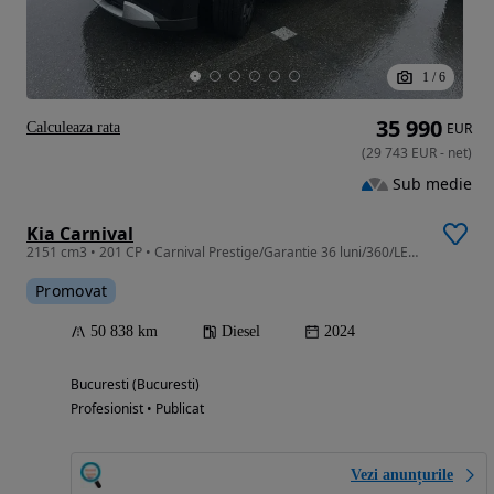
1
/
6
35 990
Calculeaza rata
EUR
(
29 743
EUR
-
net
)
Sub medie
Kia Carnival
2151 cm3 • 201 CP • Carnival Prestige/Garantie 36 luni/360/LED/Piele/TVA
Promovat
50 838 km
Diesel
2024
Bucuresti (Bucuresti)
Profesionist • Publicat
Vezi anunțurile