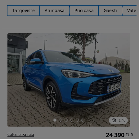
Targoviste
Aninoasa
Pucioasa
Gaesti
Valen
1
/
6
24 390
Calculeaza rata
EUR