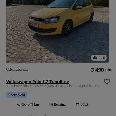
1
/
6
3 490
Calculeaza rata
EUR
Volkswagen Polo 1.2 Trendline
1198 cm3 • 60 CP • VW Polo (clasa Fiesta, Clio, Fabia ) 1.2 benzina 60 CP Euro 5
Promovat
153 349 km
Benzina
2010