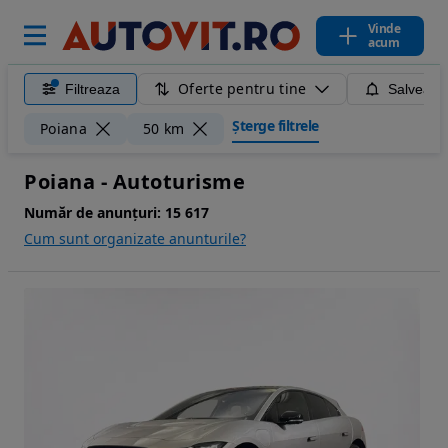
Vinde
acum
Oferte pentru tine
Filtreaza
Salveaza
Șterge filtrele
Poiana
50 km
Poiana - Autoturisme
Număr de anunțuri:
15 617
Cum sunt organizate anunturile?