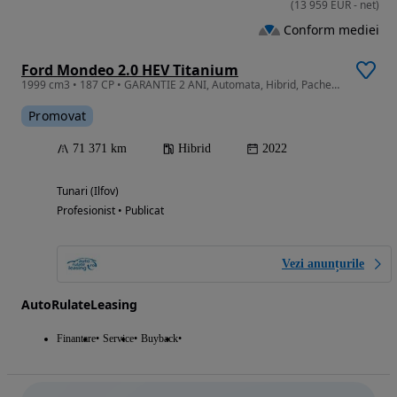
(
13 959
EUR
-
net
)
Conform mediei
Ford Mondeo 2.0 HEV Titanium
1999 cm3 • 187 CP • GARANTIE 2 ANI, Automata, Hibrid, Pachet iarna, Camera, Pilot adaptiv
Promovat
71 371 km
Hibrid
2022
Tunari (Ilfov)
Profesionist • Publicat
Vezi anunțurile
AutoRulateLeasing
Finantare
Service
Buyback