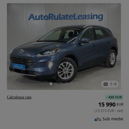
1
/
6
-
400 EUR
Calculeaza rata
15 990
EUR
(
13 215
EUR
-
net
)
Sub medie