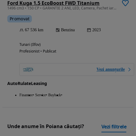
Ford Kuga 1.5 EcoBoost FWD Titanium
1496 cm3 • 150 CP • GARANTIE 2 ANI, LED, Camera, Pachet iarna, Clima
Promovat
67 536 km
Benzina
2023
Tunari (Ilfov)
Profesionist • Publicat
Vezi anunțurile
AutoRulateLeasing
Finantare
Service
Buyback
Unde anume în Poiana căutați?
Vezi filtrele