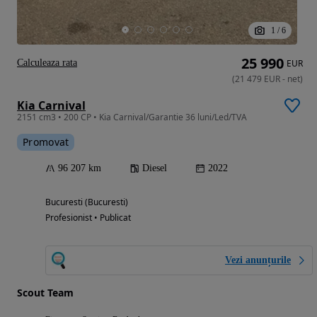
1
/
6
25 990
Calculeaza rata
EUR
(
21 479
EUR
-
net
)
Kia Carnival
2151 cm3 • 200 CP • Kia Carnival/Garantie 36 luni/Led/TVA
Promovat
96 207 km
Diesel
2022
Bucuresti (Bucuresti)
Profesionist • Publicat
Vezi anunțurile
Scout Team