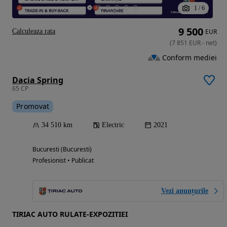
1
/
6
9 500
Calculeaza rata
EUR
(
7 851
EUR
-
net
)
Conform mediei
Dacia Spring
65 CP
Promovat
34 510 km
Electric
2021
Bucuresti (Bucuresti)
Profesionist • Publicat
Vezi anunțurile
TIRIAC AUTO RULATE-EXPOZITIEI