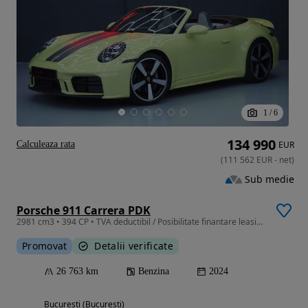
1
/
6
134 990
Calculeaza rata
EUR
(
111 562
EUR
-
net
)
Sub medie
Porsche 911 Carrera PDK
2981 cm3 • 394 CP • TVA deductibil / Posibilitate finantare leasing
Promovat
Detalii verificate
26 763 km
Benzina
2024
Bucuresti (Bucuresti)