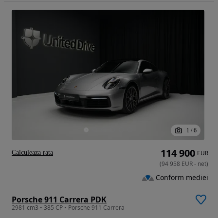
1
/
6
114 900
Calculeaza rata
EUR
(
94 958
EUR
-
net
)
Conform mediei
Porsche 911 Carrera PDK
2981 cm3 • 385 CP • Porsche 911 Carrera