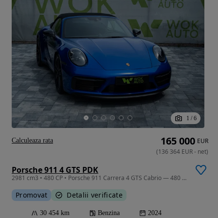
1
/
6
165 000
Calculeaza rata
EUR
(
136 364
EUR
-
net
)
Porsche 911 4 GTS PDK
2981 cm3 • 480 CP • Porsche 911 Carrera 4 GTS Cabrio — 480 CP | Sport Chrono | Exhaust
Promovat
Detalii verificate
30 454 km
Benzina
2024