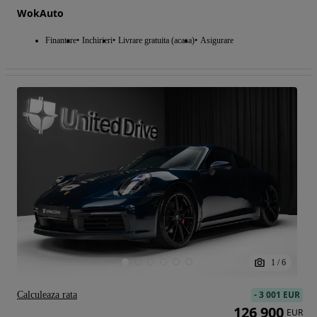
WokAuto
Finantare
Inchirieri
Livrare gratuita (acasa)
Asigurare
1
/
6
-
3 001 EUR
Calculeaza rata
126 900
EUR