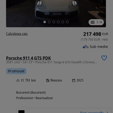
1
/
6
217 498
Calculeaza rata
EUR
(
179 750
EUR
-
net
)
Sub medie
Porsche 911 4 GTS PDK
3591 cm3 • 541 CP • Porsche 911 Targa 4 GTS Facelift |Chrono| Matrix|LIFT|NIGHT VISION|ACC
Promovat
11 781 km
Benzina
2025
Bucuresti (Bucuresti)
Profesionist • Reactualizat