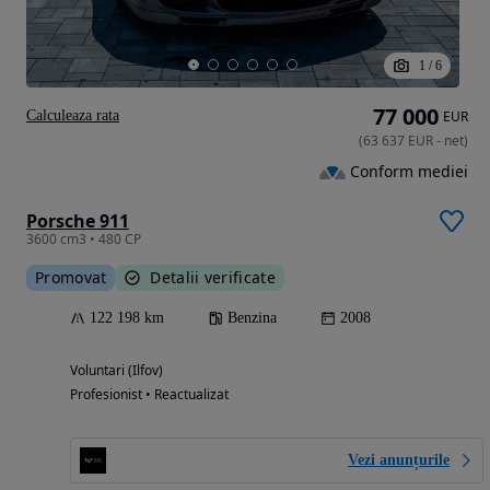
1
/
6
77 000
Calculeaza rata
EUR
(
63 637
EUR
-
net
)
Conform mediei
Porsche 911
3600 cm3 • 480 CP
Promovat
Detalii verificate
122 198 km
Benzina
2008
Voluntari (Ilfov)
Profesionist • Reactualizat
Vezi anunțurile