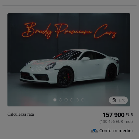
1
/
6
157 900
Calculeaza rata
EUR
(
130 496
EUR
-
net
)
Conform mediei