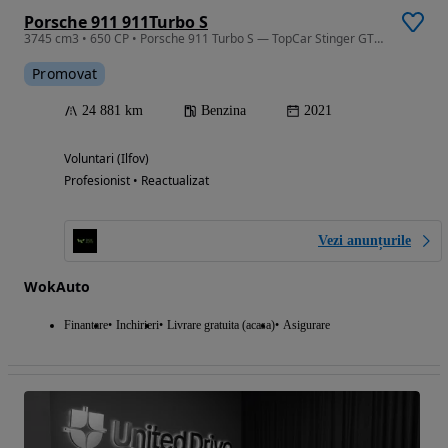
Porsche 911 911Turbo S
3745 cm3 • 650 CP • Porsche 911 Turbo S — TopCar Stinger GTR | 850 CP RRahmani | Akrapovic
Promovat
24 881 km
Benzina
2021
Voluntari (Ilfov)
Profesionist • Reactualizat
Vezi anunțurile
WokAuto
Finantare
Inchirieri
Livrare gratuita (acasa)
Asigurare