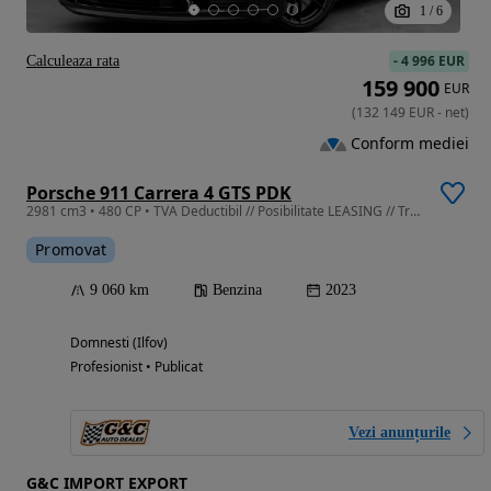
1
/
6
-
4 996 EUR
Calculeaza rata
159 900
EUR
(
132 149
EUR
-
net
)
Conform mediei
Porsche 911 Carrera 4 GTS PDK
2981 cm3 • 480 CP • TVA Deductibil // Posibilitate LEASING // Trapa Electrica // BOSE
Promovat
9 060 km
Benzina
2023
Domnesti (Ilfov)
Profesionist • Publicat
Vezi anunțurile
G&C IMPORT EXPORT