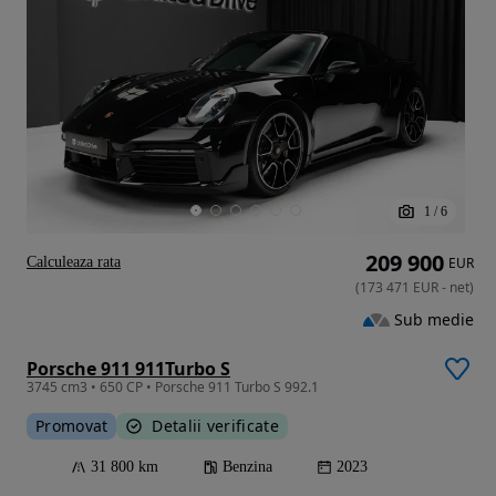
1
/
6
209 900
Calculeaza rata
EUR
(
173 471
EUR
-
net
)
Sub medie
Porsche 911 911Turbo S
3745 cm3 • 650 CP • Porsche 911 Turbo S 992.1
Promovat
Detalii verificate
31 800 km
Benzina
2023