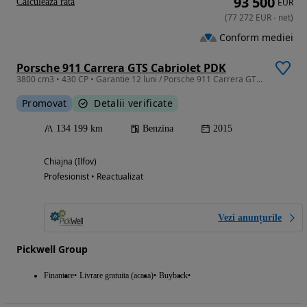
93 500
Calculeaza rata
EUR
(
77 272
EUR
-
net
)
Conform mediei
Porsche 911 Carrera GTS Cabriolet PDK
3800 cm3 • 430 CP • Garantie 12 luni / Porsche 911 Carrera GTS 3.8 430 CP
Promovat
Detalii verificate
134 199 km
Benzina
2015
Chiajna (Ilfov)
Profesionist • Reactualizat
Vezi anunțurile
Pickwell Group
Finantare
Livrare gratuita (acasa)
Buyback