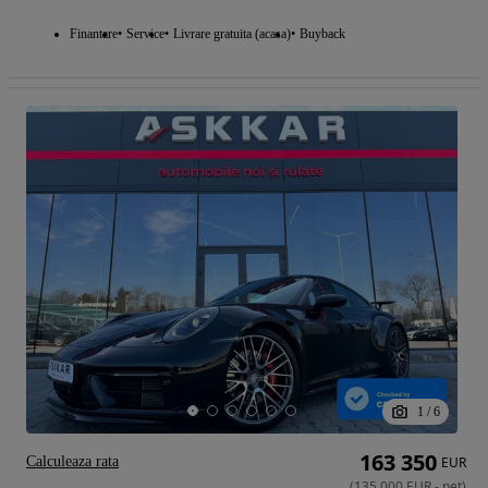
Finantare
Service
Livrare gratuita (acasa)
Buyback
1
/
6
163 350
Calculeaza rata
EUR
(
135 000
EUR
-
net
)