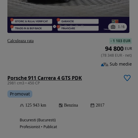
1
/
6
-
1 103 EUR
Calculeaza rata
94 800
EUR
(
78 348
EUR
-
net
)
Sub medie
Porsche 911 Carrera 4 GTS PDK
2981 cm3 • 450 CP
Promovat
125 943 km
Benzina
2017
Bucuresti (Bucuresti)
Profesionist • Publicat