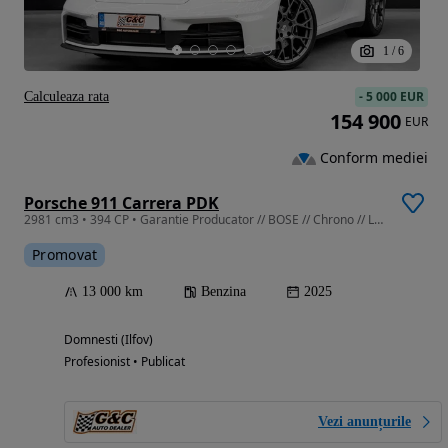
1
/
6
-
5 000 EUR
Calculeaza rata
154 900
EUR
Conform mediei
Porsche 911 Carrera PDK
2981 cm3 • 394 CP • Garantie Producator // BOSE // Chrono // Lane Keeping Assist
Promovat
13 000 km
Benzina
2025
Domnesti (Ilfov)
Profesionist • Publicat
Vezi anunțurile