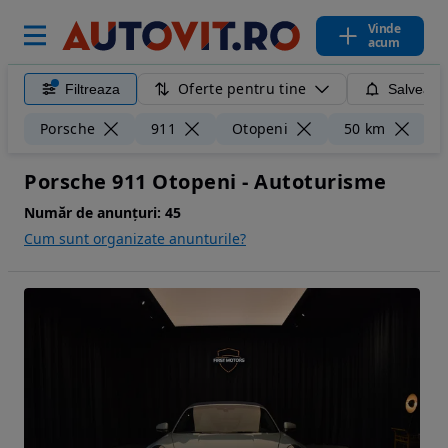
Vinde
acum
Oferte pentru tine
Filtreaza
Salveaza
Șt
Porsche
911
Otopeni
50 km
Porsche 911 Otopeni - Autoturisme
Număr de anunțuri:
45
Cum sunt organizate anunturile?