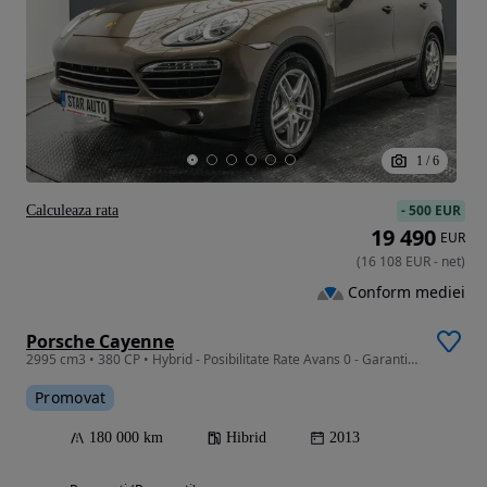
1
/
6
-
500 EUR
Calculeaza rata
19 490
EUR
(
16 108
EUR
-
net
)
Conform mediei
Porsche Cayenne
2995 cm3 • 380 CP • Hybrid - Posibilitate Rate Avans 0 - Garantie 12 Luni - IMPECABILA
Promovat
180 000 km
Hibrid
2013