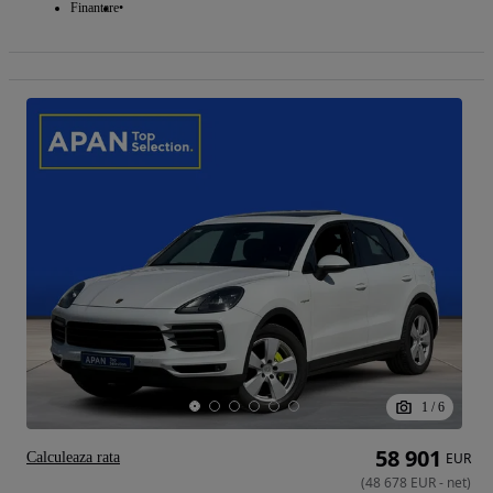
Finantare
1
/
6
58 901
Calculeaza rata
EUR
(
48 678
EUR
-
net
)