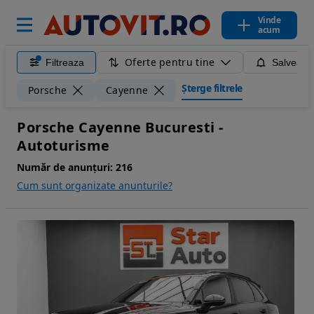
Vinde
acum
Oferte pentru tine
Filtreaza
Salveaza
Șterge filtrele
Porsche
Cayenne
Porsche Cayenne Bucuresti -
Autoturisme
Număr de anunțuri:
216
Cum sunt organizate anunturile?