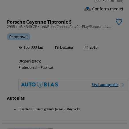
(
33 050
EUR
-
net
)
Conform mediei
Porsche Cayenne Tiptronic S
2995 cm3 • 340 CP • Led/Bose/Chrono/Acc/CarPlay/Panoramic/Navi/TVA/Leasing-Rate FARA AVANS
Promovat
163 000 km
Benzina
2018
Otopeni (Ilfov)
Profesionist • Publicat
Vezi anunțurile
AutoBias
Finantare
Livrare gratuita (acasa)
Buyback