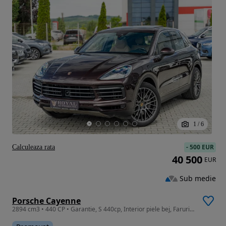
1
/
6
-
500 EUR
Calculeaza rata
40 500
EUR
Sub medie
Porsche Cayenne
2894 cm3 • 440 CP • Garantie, S 440cp, Interior piele bej, Faruri led, Distronic, Camere