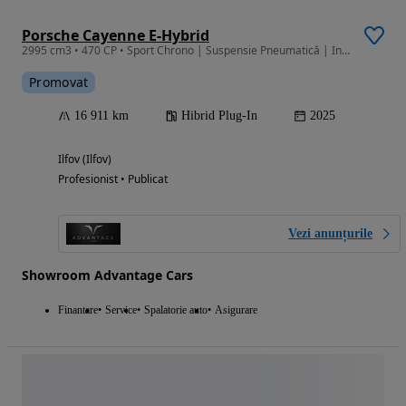
Porsche Cayenne E-Hybrid
2995 cm3 • 470 CP • Sport Chrono | Suspensie Pneumatică | InnoDrive | Pa
Promovat
16 911 km
Hibrid Plug-In
2025
Ilfov (Ilfov)
Profesionist • Publicat
Vezi anunțurile
Showroom Advantage Cars
Finantare
Service
Spalatorie auto
Asigurare