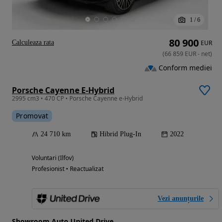
1
/
6
80 900
Calculeaza rata
EUR
(
66 859
EUR
-
net
)
Conform mediei
Porsche Cayenne E-Hybrid
2995 cm3 • 470 CP • Porsche Cayenne e-Hybrid
Promovat
24 710 km
Hibrid Plug-In
2022
Voluntari (Ilfov)
Profesionist • Reactualizat
Vezi anunțurile
Showroom Auto United Drive