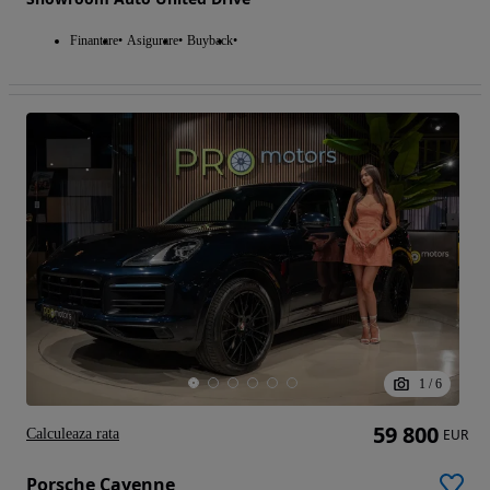
Finantare
Asigurare
Buyback
1
/
6
59 800
Calculeaza rata
EUR
Porsche Cayenne