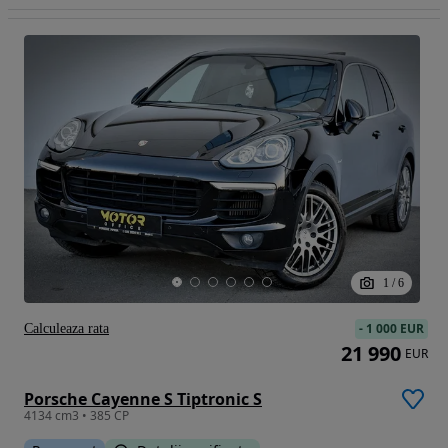
1
/
6
-
1 000 EUR
Calculeaza rata
21 990
EUR
Porsche Cayenne S Tiptronic S
4134 cm3 • 385 CP