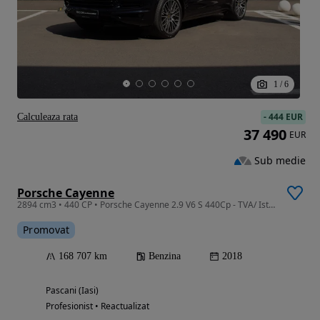
1
/
6
-
444 EUR
Calculeaza rata
37 490
EUR
Sub medie
Porsche Cayenne
2894 cm3 • 440 CP • Porsche Cayenne 2.9 V6 S 440Cp - TVA/ Istoric Porsche
Promovat
168 707 km
Benzina
2018
Pascani (Iasi)
Profesionist • Reactualizat