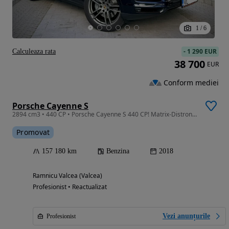
1
/
6
-
1 290 EUR
Calculeaza rata
38 700
EUR
Conform mediei
Porsche Cayenne S
2894 cm3 • 440 CP • Porsche Cayenne S 440 CP! Matrix-Distronic-Pano, Etc ! Proprietar !
Promovat
157 180 km
Benzina
2018
Ramnicu Valcea (Valcea)
Profesionist • Reactualizat
Vezi anunțurile
Profesionist