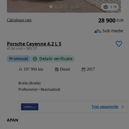
1
/
6
28 900
Calculeaza rata
EUR
Sub medie
Porsche Cayenne 4.2 L S
4134 cm3 • 385 CP
Promovat
Detalii verificate
197 994 km
Diesel
2017
Braila (Braila)
Profesionist • Reactualizat
Vezi anunțurile
APAN