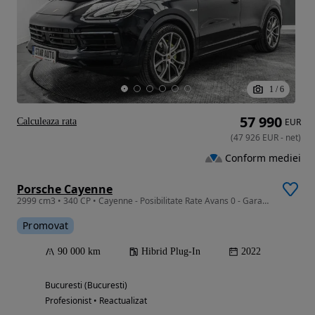
1
/
6
57 990
Calculeaza rata
EUR
(
47 926
EUR
-
net
)
Conform mediei
Porsche Cayenne
2999 cm3 • 340 CP • Cayenne - Posibilitate Rate Avans 0 - Garantie 12 Luni - IMPECABILA
Promovat
90 000 km
Hibrid Plug-In
2022
Bucuresti (Bucuresti)
Profesionist • Reactualizat