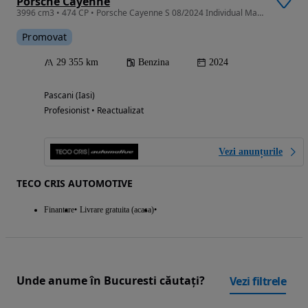
Porsche Cayenne
3996 cm3 • 474 CP • Porsche Cayenne S 08/2024 Individual Manufaktur - Tva/Leasing/Approved
Promovat
29 355 km
Benzina
2024
Pascani (Iasi)
Profesionist • Reactualizat
Vezi anunțurile
TECO CRIS AUTOMOTIVE
Finantare
Livrare gratuita (acasa)
Unde anume în Bucuresti căutați?
Vezi filtrele