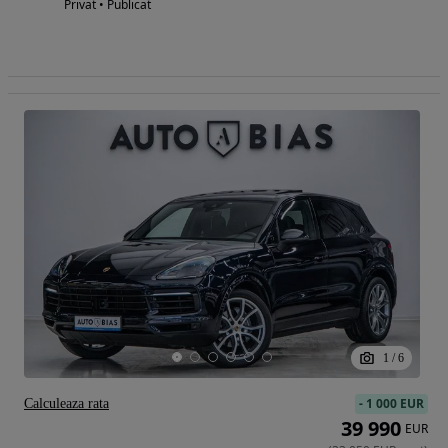
Privat • Publicat
1
/
6
-
1 000 EUR
Calculeaza rata
39 990
EUR