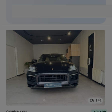
1
/
6
-
500 EUR
Calculeaza rata