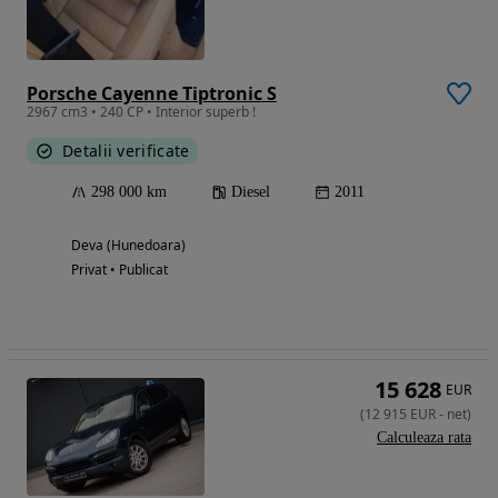
Porsche Cayenne Tiptronic S
2967 cm3 • 240 CP • Interior superb !
Detalii verificate
298 000 km
Diesel
2011
Deva (Hunedoara)
Privat • Publicat
15 628
EUR
(
12 915
EUR
-
net
)
Calculeaza rata