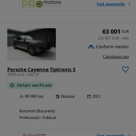
Vezi anunțurile
63 001
EUR
(
52 067
EUR
-
net
)
Conform mediei
Calculeaza rata
Porsche Cayenne Tiptronic S
2995 cm3 • 340 CP
Detalii verificate
80 000 km
Benzina
2021
Bucuresti (Bucuresti)
Profesionist • Publicat
Vezi anunțurile