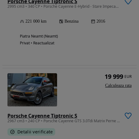
Porsche Cayenne Tiptronic S
2995 cm3 • 340 CP • Porsche Cayenne E-Hybrid - Stare Impecabilă - Full Option
221 000 km
Benzina
2016
Piatra Neamt (Neamt)
Privat • Reactualizat
19 999
EUR
Calculeaza rata
Porsche Cayenne Tiptronic S
2967 cm3 • 240 CP • Porsche Cayenne GTS 3.0Tdi Matrix Perne Aer Trapa Xenon Memorii Scaune
Detalii verificate