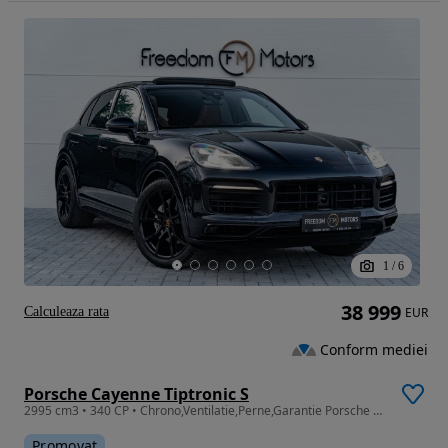
1
/
6
38 999
Calculeaza rata
EUR
Conform mediei
Porsche Cayenne Tiptronic S
2995 cm3 • 340 CP • Chrono,Ventilatie,Perne,Garantie Porsche 12 luni
Promovat