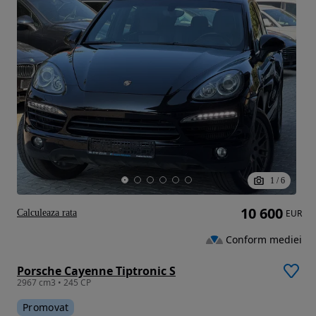
1
/
6
10 600
Calculeaza rata
EUR
Conform mediei
Porsche Cayenne Tiptronic S
2967 cm3 • 245 CP
Promovat