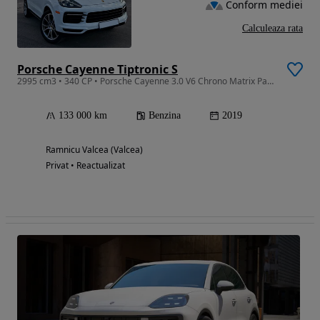
Conform mediei
Calculeaza rata
Porsche Cayenne Tiptronic S
2995 cm3 • 340 CP • Porsche Cayenne 3.0 V6 Chrono Matrix Panorama Ventilatie Bose
133 000 km
Benzina
2019
Ramnicu Valcea (Valcea)
Privat • Reactualizat