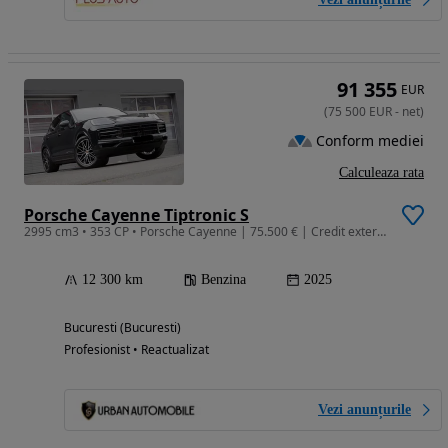
91 355
EUR
(
75 500
EUR
-
net
)
Conform mediei
Calculeaza rata
Porsche Cayenne Tiptronic S
2995 cm3 • 353 CP • Porsche Cayenne | 75.500 € | Credit extern fara TVA | Garantie
12 300 km
Benzina
2025
Bucuresti (Bucuresti)
Profesionist • Reactualizat
Vezi anunțurile