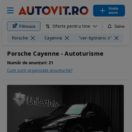
Vinde
acum
Oferte pentru tine
Filtreaza
Salveaza
Ște
Porsche
Cayenne
"ver-tiptronic-s"
Porsche Cayenne - Autoturisme
Număr de anunțuri:
21
Cum sunt organizate anunturile?