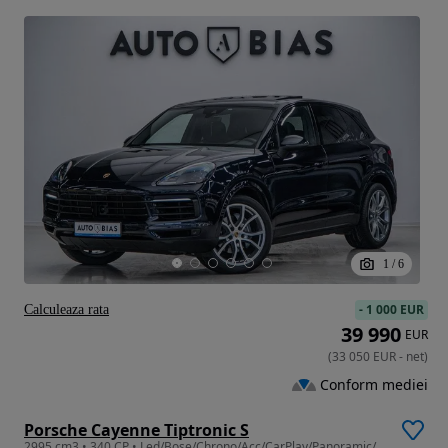
1
/
6
-
1 000 EUR
Calculeaza rata
39 990
EUR
(
33 050
EUR
-
net
)
Conform mediei
Porsche Cayenne Tiptronic S
2995 cm3 • 340 CP • Led/Bose/Chrono/Acc/CarPlay/Panoramic/Navi/TVA/Leasing-Rate FARA AVANS