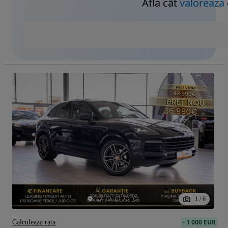
Află cât
valorează
1
/
6
-
1 000 EUR
Calculeaza rata