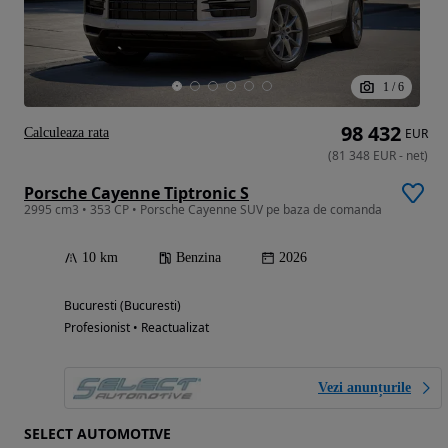
1
/
6
98 432
Calculeaza rata
EUR
(
81 348
EUR
-
net
)
Porsche Cayenne Tiptronic S
2995 cm3 • 353 CP • Porsche Cayenne SUV pe baza de comanda
10 km
Benzina
2026
Bucuresti (Bucuresti)
Profesionist • Reactualizat
Vezi anunțurile
SELECT AUTOMOTIVE