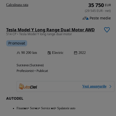
35 750
Calculeaza rata
EUR
(
29 545
EUR
-
net
)
Peste medie
Tesla Model Y Long Range Dual Motor AWD
514 CP • Tesla Model Y long range dual motor
Promovat
90 200 km
Electric
2022
Suceava (Suceava)
Profesionist • Publicat
Vezi anunțurile
AUTODEL
Finantare
Service
Service roti
Spalatorie auto