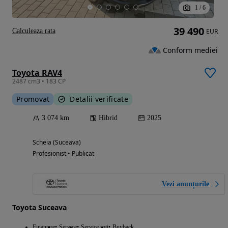
1
/
6
39 490
Calculeaza rata
EUR
Conform mediei
Toyota RAV4
2487 cm3 • 183 CP
Promovat
Detalii verificate
3 074 km
Hibrid
2025
Scheia (Suceava)
Profesionist • Publicat
Vezi anunțurile
Toyota Suceava
Finantare
Service
Service roti
Buyback