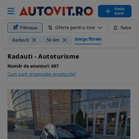
Vinde
acum
Oferte pentru tine
Filtreaza
Salveaza
Șterge filtrele
Radauti
50 km
Radauti - Autoturisme
Număr de anunțuri:
697
Cum sunt organizate anunturile?