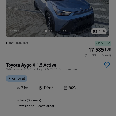
1
/
6
-
315 EUR
Calculeaza rata
17 585
EUR
(
14 533
EUR
-
net
)
Toyota Aygo X 1,5 Active
1490 cm3 • 116 CP • Aygo X MC26 1.5 HEV Active
Promovat
3 km
Hibrid
2025
Scheia (Suceava)
Profesionist • Reactualizat