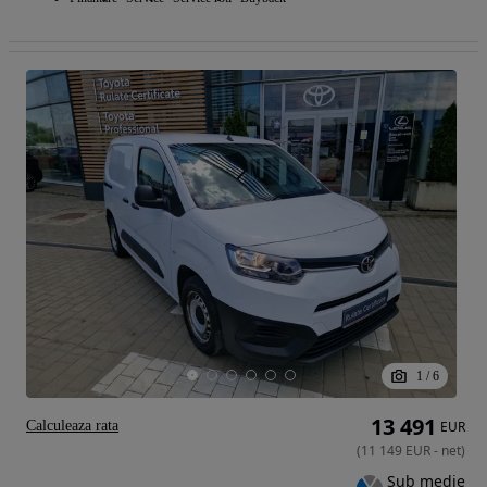
1
/
6
13 491
Calculeaza rata
EUR
(
11 149
EUR
-
net
)
Sub medie