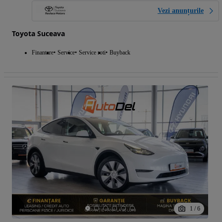
Vezi anunțurile
Toyota Suceava
Finantare
Service
Service roti
Buyback
1
/
6