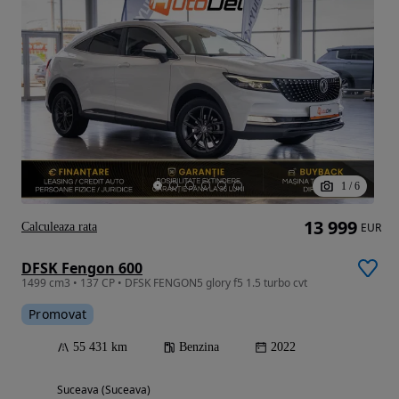
1
/
6
13 999
Calculeaza rata
EUR
DFSK Fengon 600
1499 cm3 • 137 CP • DFSK FENGON5 glory f5 1.5 turbo cvt
Promovat
55 431 km
Benzina
2022
Suceava (Suceava)