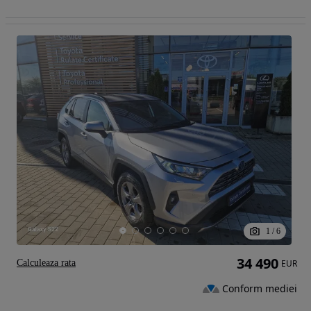
1
/
6
34 490
Calculeaza rata
EUR
Conform mediei