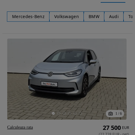
Mercedes-Benz
Volkswagen
BMW
Audi
To
1
/
6
27 500
Calculeaza rata
EUR
(
22 728
EUR
-
net
)