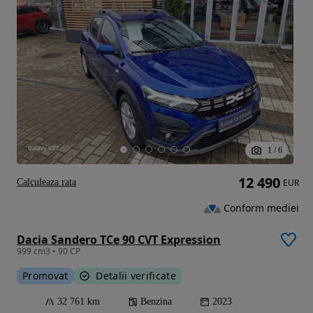
1
/
6
12 490
Calculeaza rata
EUR
Conform mediei
Dacia Sandero TCe 90 CVT Expression
999 cm3 • 90 CP
Promovat
Detalii verificate
32 761 km
Benzina
2023