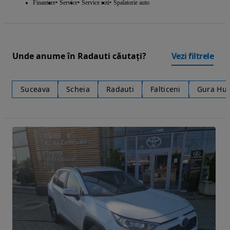
Finantare
Service
Service roti
Spalatorie auto
Unde anume în Radauti căutați?
Vezi filtrele
Suceava
Scheia
Radauti
Falticeni
Gura Hu