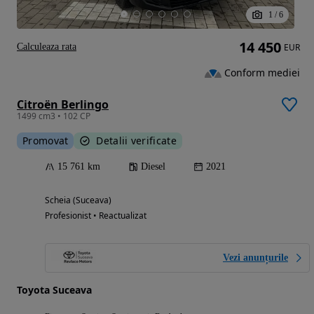
1
/
6
14 450
Calculeaza rata
EUR
Conform mediei
Citroën Berlingo
1499 cm3 • 102 CP
Promovat
Detalii verificate
15 761 km
Diesel
2021
Scheia (Suceava)
Profesionist • Reactualizat
Vezi anunțurile
Toyota Suceava