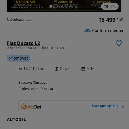
1
/
6
15 499
Calculeaza rata
EUR
Conform mediei
Fiat Ducato L2
2287 cm3 • 150 CP • Fiat DUCATO 8+1
Promovat
164 110 km
Diesel
2016
Suceava (Suceava)
Profesionist • Publicat
Vezi anunțurile
AUTODEL