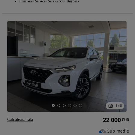
Finantare
Service
Service roti
Buyback
1
/
6
22 000
Calculeaza rata
EUR
Sub medie