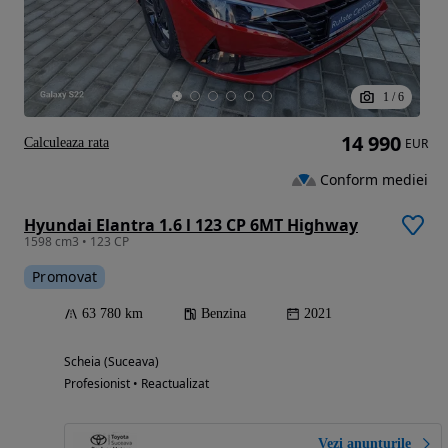
1
/
6
14 990
Calculeaza rata
EUR
Conform mediei
Hyundai Elantra 1.6 l 123 CP 6MT Highway
1598 cm3 • 123 CP
Promovat
63 780 km
Benzina
2021
Scheia (Suceava)
Profesionist • Reactualizat
Vezi anunțurile