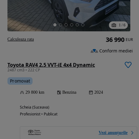
1
/
6
36 990
Calculeaza rata
EUR
Conform mediei
Toyota RAV4 2.5 VVT-iE 4x4 Dynamic
2487 cm3 • 222 CP
Promovat
29 800 km
Benzina
2024
Scheia (Suceava)
Profesionist • Publicat
Vezi anunțurile