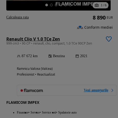
1
/
6
8 890
Calculeaza rata
EUR
Conform mediei
Renault Clio V 1.0 TCe Zen
999 cm3 • 90 CP • renault, clio, compact, 1.0 TCe 90CP Zen
87 672 km
Benzina
2021
Ramnicu Valcea (Valcea)
Profesionist • Reactualizat
Vezi anunțurile
FLAMICOM IMPEX
Finantare
Service
Service roti
Spalatorie auto