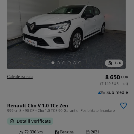
1
/
6
8 650
Calculeaza rata
EUR
(
7 149
EUR
-
net
)
Sub medie
Renault Clio V 1.0 TCe Zen
999 cm3 • 90 CP • Clio 1.0 TCE 90-Garantie -Posibilitate finantare
Detalii verificate
72 336 km
Benzina
2021