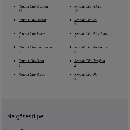
Renault Clio Vrancea
Renault Clio Valcea
10
10
Renault Clio Brasov
Renault Clio Iasi
9
9
Renault Clio Mures
Renault Clio Hunedoara
8
7
Renault Clio Dambovita
Renault Clio Maramures
7
6
Renault Clio Bihor
Renault Clio Harghita
6
5
Renault Clio Buzau
Renault Clio Olt
5
5
Ne găsești pe