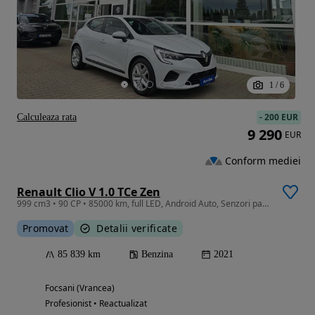
1
/
6
-
200 EUR
Calculeaza rata
9 290
EUR
Conform mediei
Renault Clio V 1.0 TCe Zen
999 cm3 • 90 CP • 85000 km, full LED, Android Auto, Senzori parcare, Istoric service
Promovat
Detalii verificate
85 839 km
Benzina
2021
Focsani (Vrancea)
Profesionist • Reactualizat