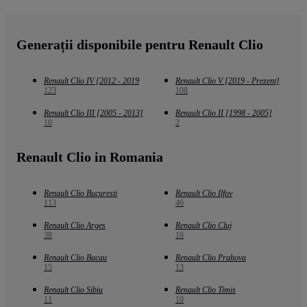
Generații disponibile pentru Renault Clio
Renault Clio IV [2012 - 2019
Renault Clio V [2019 - Prezent]
123
108
Renault Clio III [2005 - 2013]
Renault Clio II [1998 - 2005]
10
2
Renault Clio in Romania
Renault Clio Bucuresti
Renault Clio Ilfov
113
46
Renault Clio Arges
Renault Clio Cluj
38
16
Renault Clio Bacau
Renault Clio Prahova
15
13
Renault Clio Sibiu
Renault Clio Timis
11
10