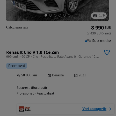
1
/
6
8 990
Calculeaza rata
EUR
(
7 430
EUR
-
net
)
Sub medie
Renault Clio V 1.0 TCe Zen
999 cm3 • 90 CP • Clio - Posibilitate Rate Avans 0 - Garantie 12 Luni - IMPECABILA
Promovat
50 000 km
Benzina
2021
Bucuresti (Bucuresti)
Profesionist • Reactualizat
Vezi anunțurile