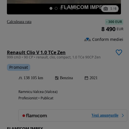
1
/
6
-
300 EUR
Calculeaza rata
8 490
EUR
Conform mediei
Renault Clio V 1.0 TCe Zen
999 cm3 • 90 CP • renault, clio, compact, 1.0 TCe 90CP Zen
Promovat
138 105 km
Benzina
2021
Ramnicu Valcea (Valcea)
Profesionist • Publicat
Vezi anunțurile
FLAMICOM IMPEX