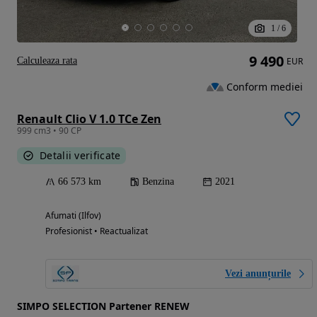
1
/
6
9 490
Calculeaza rata
EUR
Conform mediei
Renault Clio V 1.0 TCe Zen
999 cm3 • 90 CP
Detalii verificate
66 573 km
Benzina
2021
Afumati (Ilfov)
Profesionist • Reactualizat
Vezi anunțurile
SIMPO SELECTION Partener RENEW