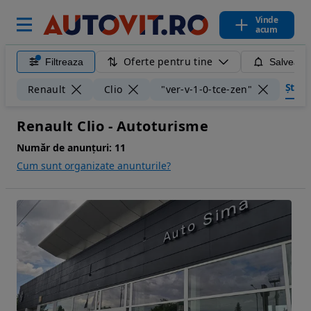
Vinde
acum
Oferte pentru tine
Filtreaza
Salveaza
Șterge
Renault
Clio
"ver-v-1-0-tce-zen"
Renault Clio - Autoturisme
Număr de anunțuri:
11
Cum sunt organizate anunturile?