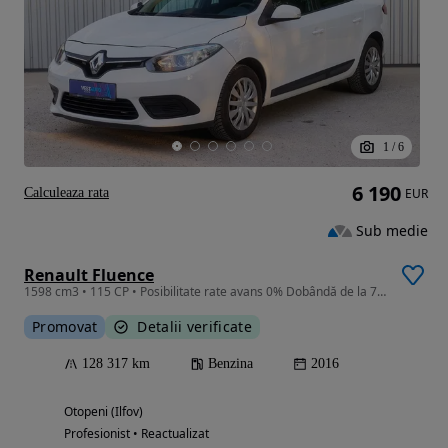
1
/
6
6 190
Calculeaza rata
EUR
Sub medie
Renault Fluence
1598 cm3 • 115 CP • Posibilitate rate avans 0% Dobândă de la 7.9% prin TBI BANK
Promovat
Detalii verificate
128 317 km
Benzina
2016
Otopeni (Ilfov)
Profesionist • Reactualizat