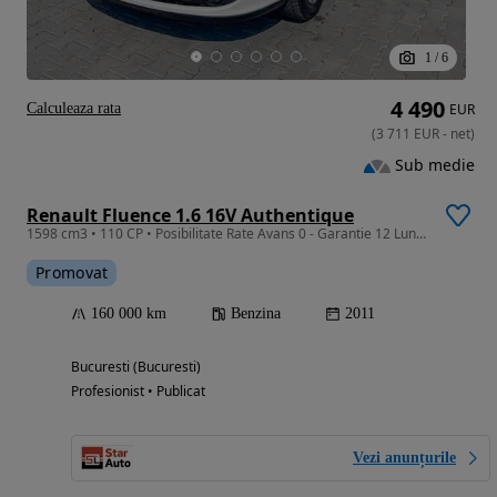
1
/
6
4 490
Calculeaza rata
EUR
(
3 711
EUR
-
net
)
Sub medie
Renault Fluence 1.6 16V Authentique
1598 cm3 • 110 CP • Posibilitate Rate Avans 0 - Garantie 12 Luni - IMPECABILA
Promovat
160 000 km
Benzina
2011
Bucuresti (Bucuresti)
Profesionist • Publicat
Vezi anunțurile