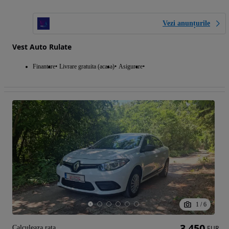
Vezi anunțurile
Vest Auto Rulate
Finantare
Livrare gratuita (acasa)
Asigurare
1
/
6
3 450
Calculeaza rata
EUR