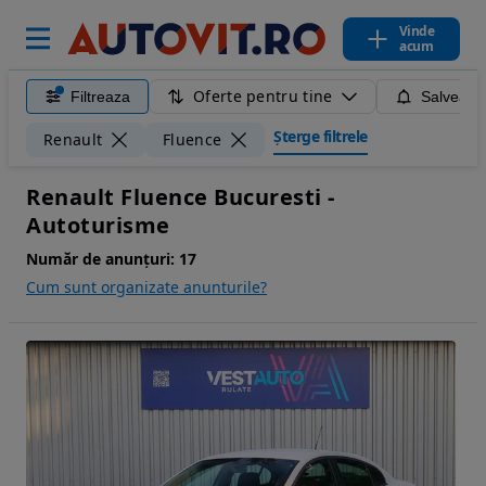
Vinde
acum
Oferte pentru tine
Filtreaza
Salveaza
Șterge filtrele
Renault
Fluence
Renault Fluence Bucuresti -
Autoturisme
Număr de anunțuri:
17
Cum sunt organizate anunturile?