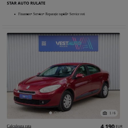
STAR AUTO RULATE
Finantare
Service
Reparație rapidă
Service roti
1
/
6
4 190
Calculeaza rata
EUR